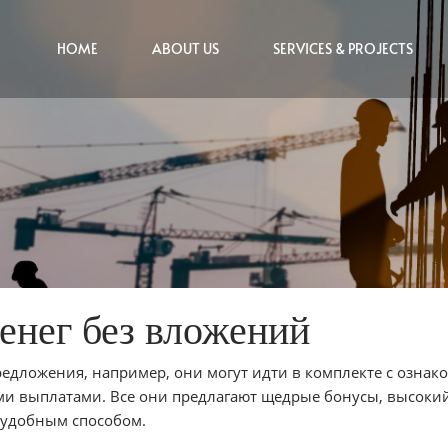
HOME
ABOUT US
SERVICES & PROJECTS
енег без вложений
редложения, например, они могут идти в комплекте с озна
и выплатами. Все они предлагают щедрые бонусы, высокий 
о удобным способом.