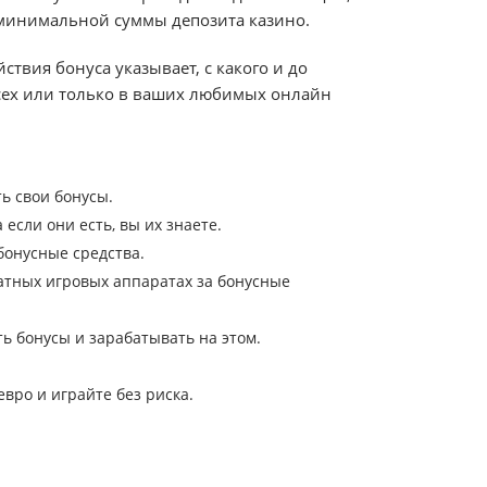
т минимальной суммы депозита казино.
ствия бонуса указывает, с какого и до
всех или только в ваших любимых онлайн
ь свои бонусы.
если они есть, вы их знаете.
бонусные средства.
латных игровых аппаратах за бонусные
ь бонусы и зарабатывать на этом.
евро и играйте без риска.