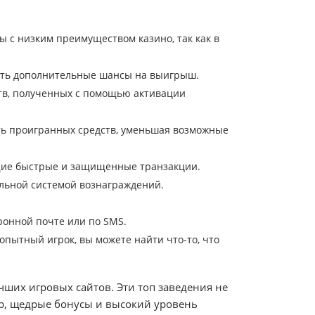
ы с низким преимуществом казино, так как в
учить дополнительные шансы на выигрыш.
ств, полученных с помощью активации
сть проигранных средств, уменьшая возможные
ющие быстрые и защищенные транзакции.
альной системой вознаграждений.
ронной почте или по SMS.
 опытный игрок, вы можете найти что-то, что
чших игровых сайтов. Эти топ заведения не
гр, щедрые бонусы и высокий уровень