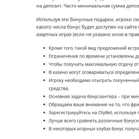
на депозит. Часто минимальная сумма депо
Используя эти бонусные подарки, игроки смо
какого числа бонус будет доступен на сайт
азартных играх (если не указано иное в прав
Кроме того, такой вид предложений встре
Ограничения по времени установлены дл
Чтобы получить максимальную отдачу от б
В казино могут оговариваться определен
Игроку необходимо отыграть полученный 
средства.
Основная задача бонусхантера – при ми
Обращаем ваше внимание на то, что фри
Зарегистрируйтесь на OlyBet, используя 
Лучше всего сравнить различные бонусны
В некоторых игорных клубах бонус получ