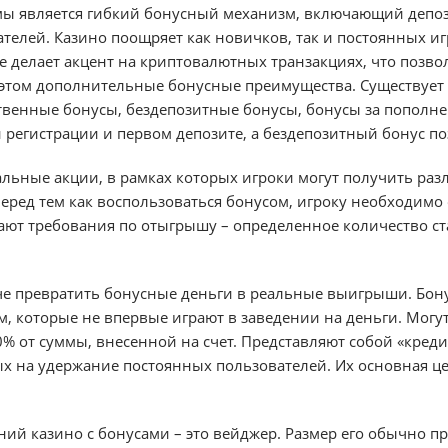
ы является гибкий бонусный механизм, включающий депо
телей. Казино поощряет как новичков, так и постоянных и
 делает акцент на криптовалютных транзакциях, что позво
 этом дополнительные бонусные преимущества. Существует 
венные бонусы, бездепозитные бонусы, бонусы за пополне
 регистрации и первом депозите, а бездепозитный бонус п
альные акции, в рамках которых игроки могут получить ра
еред тем как воспользоваться бонусом, игроку необходимо 
ют требования по отыгрышу – определенное количество ст
че превратить бонусные деньги в реальные выигрыши. Бону
, которые не впервые играют в заведении на деньги. Могут
0% от суммы, внесенной на счет. Представляют собой «кред
ых на удержание постоянных пользователей. Их основная 
ий казино с бонусами – это вейджер. Размер его обычно п