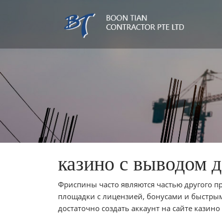
казино с выводом д
Фриспины часто являются частью другого п
площадки с лицензией, бонусами и быстрым
достаточно создать аккаунт на сайте казин