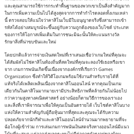
และคุณสามารถใช้การกระทำพื้นฐานของพวกเขาเป็นสิ่งสำคัญมาก
ในการเพิ่มความเป็นไปได้สูงสุดจากการทำกำไรตลอดทั้งเกมเหล่า
นี้ ตรวจสอบให้แน่ใจว่าคาสิโนเว็บมีใบอนุญาตจริงซึ่งสามารถเข้า
รหัสได้อย่างสมบูรณ์จะขึ้นอยู่กับความถูกต้องของเว็บไซต์ ประเภท
ของการให้โอกาสเพิ่มเติมในการชนะมิฉะนั้นให้คะแนนรางวัล
รักษาสิ่งที่น่าขบขันและใหม่
โดยปกติแล้วการจ่ายเงินสดใหม่ที่เราเสนอเชื่อว่าเกมใหม่ที่คุณจะ
ได้สัมผัสไม่ใช่คาสิโนท้องถิ่นที่สดใหม่ที่คุณจะลองใช้เธอหรือเขา
จาก เกมการพนันเกิดขึ้นเนื่องจากองค์กรที่เรียกว่า Games
Organization ซึ่งทำให้วิดีโอเกมพร้อมใช้งานสำหรับรายได้ที่
แท้จริงได้เพลิดเพลินเนื่องจากคาสิโนออนไลน์ หากคุณเป็นเกม
เดียวกันในคาสิโนมากมายเรามีประสิทธิภาพที่คล้ายกันไม่น้อยไป
กว่าความสูงทางคณิตศาสตร์ อย่างน้อยก็ตามวิธีการของเราเอง
และสิ่งที่เราพิจารณาเพื่อให้คุณเป็นอันตรายได้ เว็บไซต์คาสิโนบาง
แห่งให้ความสำคัญกับผู้ถือหุ้นมากที่สุดและคุณจะได้รับความ
ปลอดภัยจากนักกีฬาและคาสิโนออนไลน์จำนวนมากพยายามที่จะ
ฉ้อโกงผู้เข้าร่วม การเล่นเกมการพนันเงินสดจริงทางออนไลน์มีแนว
โน้มที่จะสนุก แต่อาจส่งผลกระทบไม่ดีต่อการดำรงอยู่ของผู้คน