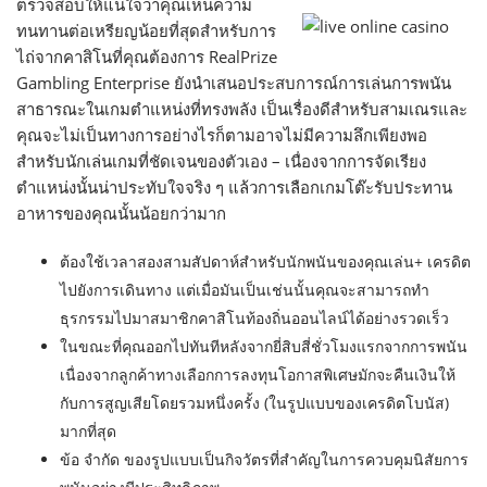
ตรวจสอบให้แน่ใจว่าคุณเห็นความ
ทนทานต่อเหรียญน้อยที่สุดสำหรับการ
ไถ่จากคาสิโนที่คุณต้องการ RealPrize
Gambling Enterprise ยังนำเสนอประสบการณ์การเล่นการพนัน
สาธารณะในเกมตำแหน่งที่ทรงพลัง เป็นเรื่องดีสำหรับสามเณรและ
คุณจะไม่เป็นทางการอย่างไรก็ตามอาจไม่มีความลึกเพียงพอ
สำหรับนักเล่นเกมที่ชัดเจนของตัวเอง – เนื่องจากการจัดเรียง
ตำแหน่งนั้นน่าประทับใจจริง ๆ แล้วการเลือกเกมโต๊ะรับประทาน
อาหารของคุณนั้นน้อยกว่ามาก
ต้องใช้เวลาสองสามสัปดาห์สำหรับนักพนันของคุณเล่น+ เครดิต
ไปยังการเดินทาง แต่เมื่อมันเป็นเช่นนั้นคุณจะสามารถทำ
ธุรกรรมไปมาสมาชิกคาสิโนท้องถิ่นออนไลน์ได้อย่างรวดเร็ว
ในขณะที่คุณออกไปทันทีหลังจากยี่สิบสี่ชั่วโมงแรกจากการพนัน
เนื่องจากลูกค้าทางเลือกการลงทุนโอกาสพิเศษมักจะคืนเงินให้
กับการสูญเสียโดยรวมหนึ่งครั้ง (ในรูปแบบของเครดิตโบนัส)
มากที่สุด
ข้อ จำกัด ของรูปแบบเป็นกิจวัตรที่สำคัญในการควบคุมนิสัยการ