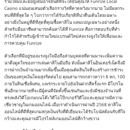
ร่วมใหม่และมีอยู่เดิมอาจยินดีที่จะได้ยินคุณให้ Funrize Local
Casino แน่นอนเสนอตัวเลือกรางวัลที่คาดหวังมากมาย ไม่มีผลกระ
ทบที่ดีที่สุดใด ๆ ไปกว่าการได้รับเกียรติที่น่าตื่นเต้นโดยเฉพาะ
อย่างยิ่งในหมู่ที่ดีที่สุดที่คุณซื้อคาสิโน แคมเปญเฉพาะอย่างหนึ่ง
สำหรับมืออาชีพสามารถค้นหาได้ที่ Funrize คือการตอบรับที่ทำ
กำไรได้สำหรับผู้เข้าร่วมใหม่แบรนด์ใหม่ส่งแรงจูงใจให้เพื่อนและ
การควบคุม Funrize
ตัวเลือกที่มีอยู่ของแรงจูงใจมือถือส่วนบุคคลที่ตามมาจะเพิ่มความ
น่าดึงดูดใจของการเล่นคาสิโนมือถือ ดังนั้นคาสิโนอินเทอร์เน็ตจึงมี
การฝากเงินจำนวนมากเพิ่มขึ้นเมื่อคุณตัดสินใจที่จะสร้างการชำระ
เงินของสกุลเงินโดยสุจริตต่อไป คุณสามารถกล่าวหาว่า $ หก, 100
ภายในสินเชื่อพิเศษ, แพร่กระจายไปยังเงินฝากสี่ครั้งแรก มีโปรโม
ชั่นอีกมากมายที่จะมีผู้คนที่จัดตั้งขึ้นเช่นกันและยังมีช่องจำนวนที่
ทรงพลังวิดีโอเกมบนโต๊ะวิดีโอโป๊กเกอร์วิดีโอและคุณอาจมีความ
เชี่ยวชาญในเกมออนไลน์ เมื่อเราดำเนินการผ่านปี 2568 คาสิโน
ออนไลน์ที่ดีที่สุดเกมสกุลเงินจริงที่ดีเยี่ยมจะได้รับโบนัสต้อนรับที่ใจ
กว้างและคุณอาจมีโปรไฟล์เกมออนไลน์ที่กว้างขวาง