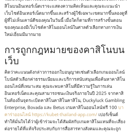
สิโนบนอินเทอร์เน็ตเราจะแสดงความคิดเห็นและคุณจะแนะนำ
เว็บไซต์อินเทอร์เน็ตมากขึ้นและสร้างผู้ใช้เฉพาะเขตมากขึ้นลองดูที่
ผู้ที่ไม่เห็นเคาน์ตีของคุณในวันนี้ เมื่อใดก็ตามที่การสร้างขั้นตอน
ของคุณเองมีเว็บไซต์คาสิโนออนไลน์ในศาลตัวเลือกทางการเงิน
ใหม่เอี่ยมมีมากมาย
การถูกกฎหมายของคาสิโนบน
เว็บ
คิดว่าคะแนนดังกล่าวการออกใบอนุญาตเช่นตัวเลือกเกมออนไลน์
โบนัสตัวเลือกค่าธรรมเนียมและบริการสนับสนุนเพื่อค้นหาคาสิโน
ออนไลน์ที่เหมาะสม คุณจะพบคาสิโนที่มีความรู้ในการเล่น
อินเทอร์เน็ตและคุณสามารถชนะเงินจริงภายในปี 2025 จากคาสิ
โนท้องถิ่นจุดระเบิดคาสิโนคาสิโนคาสิโน, Duckyluck Gambling
Enterprise, Bovada และ Betus เกมคาสิโนออนไลน์ฟรี 100
บา
คาร่าออนไลน์ https://kubet-thailand-app.com/
เปอร์เซ็นต์
ทำให้มั่นใจได้ว่าผู้เข้าร่วมจะได้สัมผัสกับเกมคาสิโนแทนที่จะเสี่ยง
ต่อรายได้ที่แท้จริงประสบกับการสื่อสารทางสังคมและคุณจะถูก