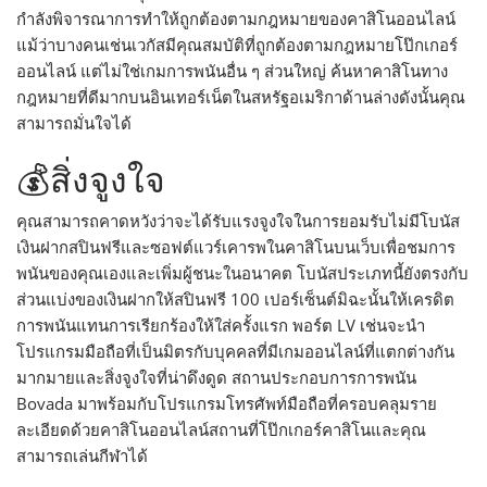
กำลังพิจารณาการทำให้ถูกต้องตามกฎหมายของคาสิโนออนไลน์
แม้ว่าบางคนเช่นเวกัสมีคุณสมบัติที่ถูกต้องตามกฎหมายโป๊กเกอร์
ออนไลน์ แต่ไม่ใช่เกมการพนันอื่น ๆ ส่วนใหญ่ ค้นหาคาสิโนทาง
กฎหมายที่ดีมากบนอินเทอร์เน็ตในสหรัฐอเมริกาด้านล่างดังนั้นคุณ
สามารถมั่นใจได้
💰สิ่งจูงใจ
คุณสามารถคาดหวังว่าจะได้รับแรงจูงใจในการยอมรับไม่มีโบนัส
เงินฝากสปินฟรีและซอฟต์แวร์เคารพในคาสิโนบนเว็บเพื่อชมการ
พนันของคุณเองและเพิ่มผู้ชนะในอนาคต โบนัสประเภทนี้ยังตรงกับ
ส่วนแบ่งของเงินฝากให้สปินฟรี 100 เปอร์เซ็นต์มิฉะนั้นให้เครดิต
การพนันแทนการเรียกร้องให้ใส่ครั้งแรก พอร์ต LV เช่นจะนำ
โปรแกรมมือถือที่เป็นมิตรกับบุคคลที่มีเกมออนไลน์ที่แตกต่างกัน
มากมายและสิ่งจูงใจที่น่าดึงดูด สถานประกอบการการพนัน
Bovada มาพร้อมกับโปรแกรมโทรศัพท์มือถือที่ครอบคลุมราย
ละเอียดด้วยคาสิโนออนไลน์สถานที่โป๊กเกอร์คาสิโนและคุณ
สามารถเล่นกีฬาได้