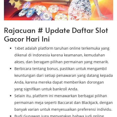
Rajacuan # Update Daftar Slot
Gacor Hari Ini
1xbet adalah platform taruhan online terkemuka yang
dikenal di Indonesia karena keamanan, kemudahan
akses, dan beragam pilihan permainan yang menarik.
Berbicara tentang bonus, pastikan untuk mengambil
keuntungan dari setiap penawaran yang datang kepada
Anda, karena mereka dapat memberikan dorongan
yang signifikan untuk bankroll Anda.
Selain itu, platform ini menawarkan berbagai pilihan
permainan meja seperti Baccarat dan Blackjack, dengan
banyak varian untuk menyesuaikan preferensi individu.
Budi Gunawan juga menyatakan bahwa judi online