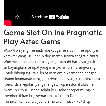
Game Slot Online Pragmatic
Play Aztec Gems
Won-Won yang menjadi maskot game slot ini mempunyai
karakter yang lucu dan hidup membuatnya sangat dicintai.
Won-won menjaga tempat yang dipenuhi harta yang tak
terbayangkan, tempat yang menjadi impian orang-orang
untuk dikunjungi. Wajikslot menjamin keamanan dengan
sistem keamanan canggih, privasi data yang terjamin, serta
lisensi dan regulasi yang mengatur operasional situs ini.
“Namun Tim IT Unpad selalu berusaha secepat mungkin
membersihkan bug semacam itu,” tutup Dandi. Ia
menekankan bahwa judi online telah masuk ke tahap