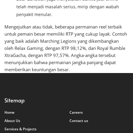
telah menjadi masalah serius, mirip dengan wabah
penyakit menular.
Mengejutkan atau tidak, beberapa permainan reel terbaik
untuk pemain besar memiliki RTP yang cukup layak. Contoh
yang baik adalah Marching Legions yang dikembangkan
oleh Relax Gaming, dengan RTP 98,12%, dan Royal Rumble
XtraGacha, dengan RTP 97,57%. Angka-angka tersebut
menunjukkan bahwa permainan jangka panjang dapat
memberikan keuntungan besar.
Sitemap
Home
Careers
About Us
Contact us
Services & Projects