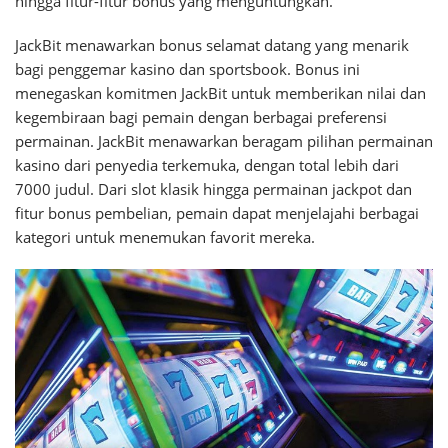
hingga fitur-fitur bonus yang menguntungkan.
JackBit menawarkan bonus selamat datang yang menarik
bagi penggemar kasino dan sportsbook. Bonus ini
menegaskan komitmen JackBit untuk memberikan nilai dan
kegembiraan bagi pemain dengan berbagai preferensi
permainan. JackBit menawarkan beragam pilihan permainan
kasino dari penyedia terkemuka, dengan total lebih dari
7000 judul. Dari slot klasik hingga permainan jackpot dan
fitur bonus pembelian, pemain dapat menjelajahi berbagai
kategori untuk menemukan favorit mereka.