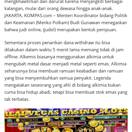
mengkhawtirkan dan darurat karena menjangkiti berbagai
kalangan, mulai dari orang dewasa hingga anak-anak.
JAKARTA, KOMPAS.com – Menteri Koordinator bidang Politik
dan Keamanan (Menko Polkam) Budi Gunawan menegaskan
bahwa judi online, (judol) merupakan bentuk penipuan.
Sementara proses penarikan dana withdraw itu bisa
dilakukan dalam waktu 5 menit lama memang tidak di jam
offline. Alkemis biasanya menggunakan alkimia untuk
mengubah metal dasar menjadi metal seperti emas. Alkimia
seharusnya bisa membuat ramuan keabadian dan ramuan
yang bisa menyembuhkan semua penyakit. Legenda
mengatakan seseorang yang ahli di bidang alkimia bukan
cuma bisa hidup abadi, tetapi bisa membuat stok emas yang
tak terbatas.