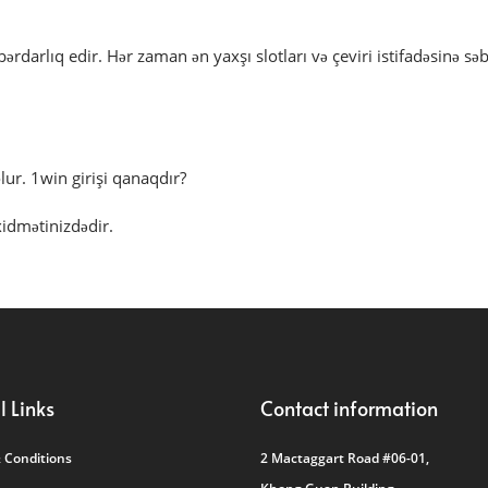
darlıq edir. Hər zaman ən yaxşı slotları və çeviri istifadəsinə s
r. 1win girişi qanaqdır?
xidmətinizdədir.
l Links
Contact information
 Conditions
2 Mactaggart Road #06-01,