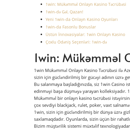
1win: Mükəmməl Onlayn Kasino Təcrübəsi
1win-də Gəl, Qazan!
Yeni 1win-da Onlayn Kasino Oyunları
1win-da Fasonlu Bonuslar
Üstün İnnovasiyalar: 1win Onlayn Kasino
Çoxlu Ödəniş Seçenləri: 1win-də
1win: Mükəmməl O
1win Mükəmməl Onlayn Kasino Təcrübəsi ilə Azerb
sizin için gücləndirilmiş bir gücəyi adının üzrə 
Bu salanmaya başladığınızda, siz 1win Casino isti
edinməyi başa düşməyə yarayan kolleksiyadır. 1win
Mükəmməl bir onlayn kasino təcrübəsi istəyirsini
çox sevdiyi blackjack, rulet, poker, vaxt salnamə
1win, sizin için gücləndirilmiş bir dünya üzrə gizl
saxlamaqdadır. Oyunlarda, sizin üçün bir rahatlıq v
Bizim müştərilik sistemi müxtəlif texnologiyadan 