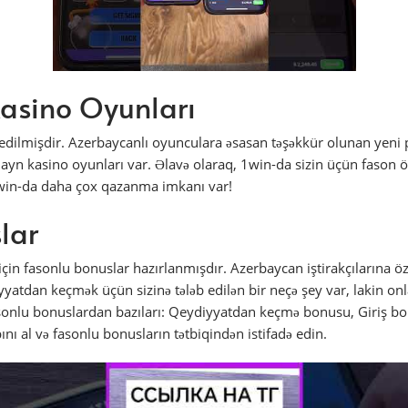
asino Oyunları
edilmişdir. Azerbaycanlı oyunculara əsasan təşəkkür olunan yeni
nlayn kasino oyunları var. Əlavə olaraq, 1win-da sizin üçün fason 
i 1win-da daha çox qazanma imkanı var!
lar
çin fasonlu bonuslar hazırlanmışdır. Azerbaycan iştirakçılarına ö
atdan keçmək üçün sizinə tələb edilən bir neçə şey var, lakin onla
asonlu bonuslardan bazıları: Qeydiyyatdan keçmə bonusu, Giriş b
ını al və fasonlu bonusların tətbiqindən istifadə edin.