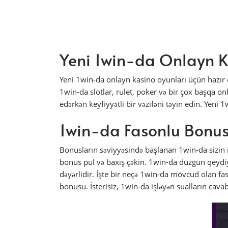
Yeni 1win-da Onlayn K
Yeni 1win-da onlayn kasino oyunları üçün hazır 
1win-da slotlar, rulet, poker və bir çox başqa o
edərkən keyfiyyətli bir vəzifəni təyin edin. Yen
1win-da Fasonlu Bonus
Bonusların səviyyəsində başlanan 1win-da sizin i
bonus pul və baxış çəkin. 1win-da düzgün qeydiyy
dəyərlidir. İşte bir neçə 1win-da mövcud olan f
bonusu. İsterisiz, 1win-da işləyən sualların cavab