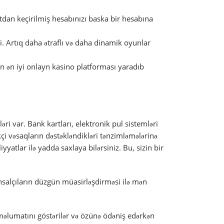
atdan keçirilmiş hesabınızı baska bir hesabına
i. Artıq daha ətraflı və daha dinamik oyunlar
n ən iyi onlayn kasino platforması yaradıb
i var. Bank kartları, elektronik pul sistemləri
əkçi vəsaqların dəstəkləndikləri tənzimləmələrinə
yatlar ilə yadda saxlaya bilərsiniz. Bu, sizin bir
salçıların düzgün müasirləşdirməsi ilə mən
məlumatını göstərilər və özünə ödəniş edərkən