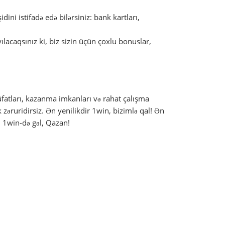
ini istifadə edə bilərsiniz: bank kartları,
ılacaqsınız ki, biz sizin üçün çoxlu bonuslar,
üfatları, kazanma imkanları və rahat çalışma
 zəruridirsiz. Ən yenilikdir 1win, bizimlə qal! Ən
. 1win-də gəl, Qazan!