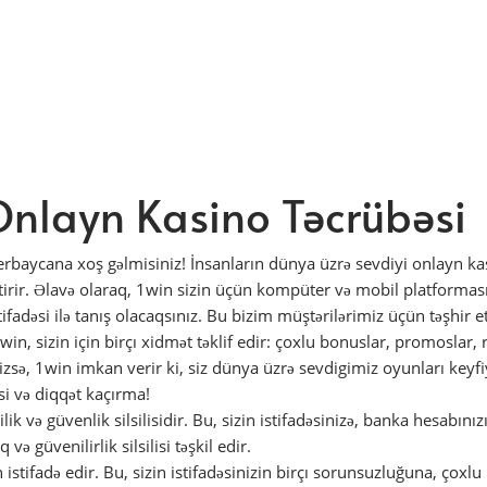
nlayn Kasino Təcrübəsi
aycana xoş gəlmisiniz! İnsanların dünya üzrə sevdiyi onlayn kasin
getirir. Əlavə olaraq, 1win sizin üçün kompüter və mobil platforması
fadəsi ilə tanış olacaqsınız. Bu bizim müştərilərimiz üçün təşhir 
, sizin için birçı xidmət təklif edir: çoxlu bonuslar, promoslar, ra
zsə, 1win imkan verir ki, siz dünya üzrə sevdigimiz oyunları keyfi
si və diqqət kaçırma!
ilik və güvenlik silsilisidir. Bu, sizin istifadəsinizə, banka hesabın
ə güvenilirlik silsilisi təşkil edir.
istifadə edir. Bu, sizin istifadəsinizin birçı sorunsuzluğuna, çoxlu