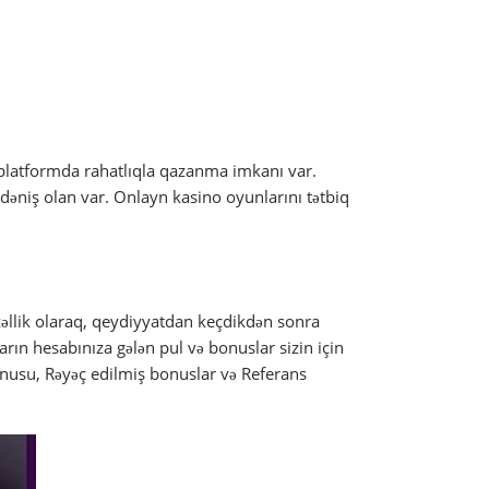
 platformda rahatlıqla qazanma imkanı var.
ödəniş olan var. Onlayn kasino oyunlarını tətbiq
zəllik olaraq, qeydiyyatdan keçdikdən sonra
rın hesabınıza gələn pul və bonuslar sizin için
onusu, Rəyəç edilmiş bonuslar və Referans