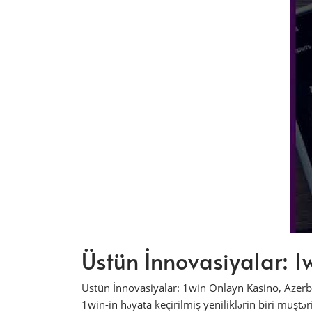
Üstün İnnovasiyalar: 
Üstün İnnovasiyalar: 1win Onlayn Kasino, Azerbayc
1win-in həyata keçirilmiş yeniliklərin biri müştə