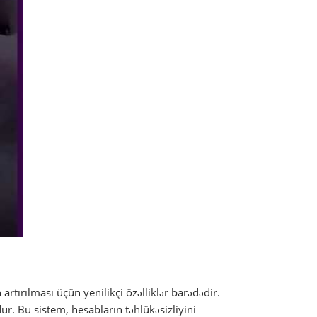
rtırılması üçün yenilikçi özəlliklər barədədir.
ur. Bu sistem, hesabların təhlükəsizliyini