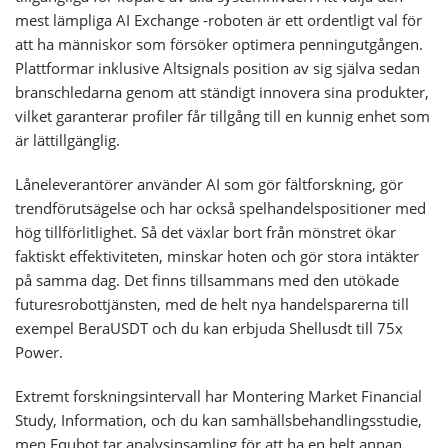
mest lämpliga AI Exchange -roboten är ett ordentligt val för
att ha människor som försöker optimera penningutgången.
Plattformar inklusive Altsignals position av sig själva sedan
branschledarna genom att ständigt innovera sina produkter,
vilket garanterar profiler får tillgång till en kunnig enhet som
är lättillgänglig.
Låneleverantörer använder AI som gör fältforskning, gör
trendförutsägelse och har också spelhandelspositioner med
hög tillförlitlighet. Så det växlar bort från mönstret ökar
faktiskt effektiviteten, minskar hoten och gör stora intäkter
på samma dag. Det finns tillsammans med den utökade
futuresrobottjänsten, med de helt nya handelsparerna till
exempel BeraUSDT och du kan erbjuda Shellusdt till 75x
Power.
Extremt forskningsintervall har Montering Market Financial
Study, Information, och du kan samhällsbehandlingsstudie,
men Equbot tar analysinsamling för att ha en helt annan