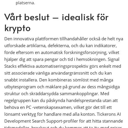
platserna.
Vårt beslut – idealisk för
krypto
Den innovativa plattformen tillhandahåller också de helt nya
utforskade artiklarna, defekterna, och du kan indikatorer,
förde eftersom en automatisk forskningsförsörjning, vilket
hjälper dig att spara pengar och tid i hemsökningen. Signal
Stacks effektiva automatiseringsprospektiv görs enkelt med
sitt associerade vänliga användargränssnitt och du kan
snabbt installera. Den kombineras sömlöst med många
utbytesprogram och mäklare på grund av dess mångsidiga
struktur och skräddarsydda sammankopplingar. Med
regelgruppen kan du påskynda handelsprestanda utan att
behöva en PC -vetenskapsexamen, vilket gör det till ett
lönsamt verktyg för handlare med alla konton. Tickerons AI
Development Search Support-profiler för att hitta stannande
tidsmodeller, breakout och du kommer att ta itu med priser