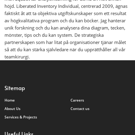
höjd. Liberated Inventory Individual, centrerad 2009, ägnas
faktiskt åt att ta objektiva utgiftskunskaper som ett resultat
av högkvalitativa program och du kan böcker. Jag hanterar
unik forskning och du kan analysera dina diagram, tecken,
mönster, tips och du kan system. De strategiska
partnerskapen som har litat på organisationer tjänar målet
så att du kan stärka självledare när du upprätthåller all vår
teamkirurgi.
Sitemap
Home
Careers
About Us
Contact us
Services & Projects
Useful Links