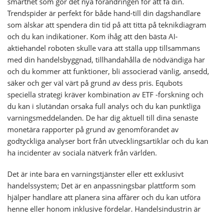
smarthet som gör det nya förändringen för att få din.
Trendspider är perfekt för både hand-till din dagshandlare
som älskar att spendera din tid på att titta på teknikdiagram
och du kan indikationer. Kom ihåg att den bästa AI-
aktiehandel roboten skulle vara att ställa upp tillsammans
med din handelsbyggnad, tillhandahålla de nödvändiga har
och du kommer att funktioner, bli associerad vänlig, ansedd,
säker och ger väl värt på grund av dess pris. Equbots
speciella strategi kräver kombination av ETF -forskning och
du kan i slutändan orsaka full analys och du kan punktliga
varningsmeddelanden. De har dig aktuell till dina senaste
monetära rapporter på grund av genomförandet av
godtyckliga analyser bort från utvecklingsartiklar och du kan
ha incidenter av sociala nätverk från världen.
Det är inte bara en varningstjänster eller ett exklusivt
handelssystem; Det är en anpassningsbar plattform som
hjälper handlare att planera sina affärer och du kan utföra
henne eller honom inklusive fördelar. Handelsindustrin är