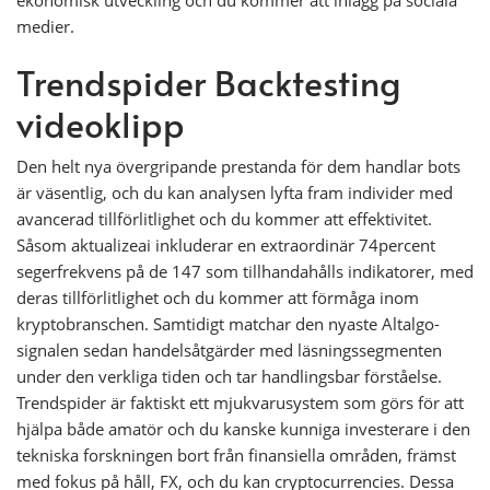
ekonomisk utveckling och du kommer att inlägg på sociala
medier.
Trendspider Backtesting
videoklipp
Den helt nya övergripande prestanda för dem handlar bots
är väsentlig, och du kan analysen lyfta fram individer med
avancerad tillförlitlighet och du kommer att effektivitet.
Såsom aktualizeai inkluderar en extraordinär 74percent
segerfrekvens på de 147 som tillhandahålls indikatorer, med
deras tillförlitlighet och du kommer att förmåga inom
kryptobranschen. Samtidigt matchar den nyaste Altalgo-
signalen sedan handelsåtgärder med läsningssegmenten
under den verkliga tiden och tar handlingsbar förståelse.
Trendspider är faktiskt ett mjukvarusystem som görs för att
hjälpa både amatör och du kanske kunniga investerare i den
tekniska forskningen bort från finansiella områden, främst
med fokus på håll, FX, och du kan cryptocurrencies. Dessa