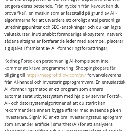
att göra deras beteende.
Från nyckeln från Kavout kan du
prova “Kai”, en maskin som är fastställd på grund av AI -
algoritmerna för att utvärdera ett otroligt antal personliga
utredningspunkter och SEC -ansökningar och du kan lagra
valutakurser. Inuti snabbt föränderliga ekosystem, nätverk
sådana altsignaler fortfarande leder med exempel, placerar
sig själva i framkant av AI -förändringsförbättringar.
Kodhög Försök en personvänlig AI-kompis som inte
kommer att kräva programmering. Shoppingköpare får
tillgång till
https://neoprofitflow.com/sv/
förvärvsleverans
från AI-handel och investeringsprogramvara. En entusiastisk
AI -förändringsmetod är ett program som annars
automatiserat utbytessystem med hjälp av servrar Förstå-,
AI- och datorsystemalgoritmer så att du starkt kan
rekommendera annars bygga affärer med avseende på en
investerare. SignM IO är ett bra investeringsstudieprogram
som använder artificiell smarthet (AI) för att analysera