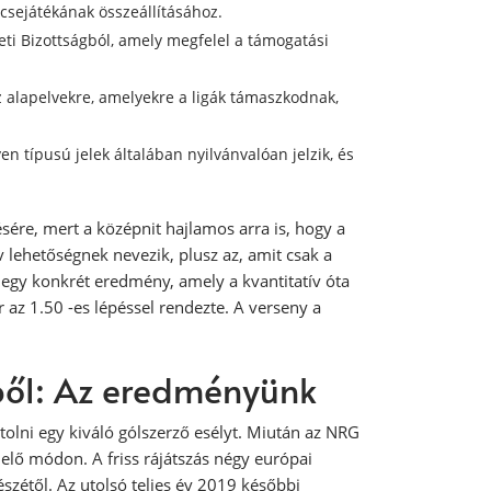
ncsejátékának összeállításához.
eti Bizottságból, amely megfelel a támogatási
z alapelvekre, amelyekre a ligák támaszkodnak,
en típusú jelek általában nyilvánvalóan jelzik, és
ére, mert a középnit hajlamos arra is, hogy a
v lehetőségnek nevezik, plusz az, amit csak a
g egy konkrét eredmény, amely a kvantitatív óta
or az 1.50 -es lépéssel rendezte. A verseny a
kből: Az eredményünk
tolni egy kiváló gólszerző esélyt. Miután az NRG
elelő módon. A friss rájátszás négy európai
észétől. Az utolsó teljes év 2019 későbbi