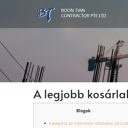
A legjobb kosárla
Blogok
Kategória az internetes oldalakon játszot