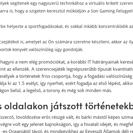
melyek segítenek egy nagyszerű technikához a virtuális krikett szere
 arra is, hogy a szigeten keresztül működjön a Son Gaming Felügyel
rbe helyezte a sportfogadásokat, és sokkal inkább koncentrálódik a
csejátékot is, amelyet az Ön számára szeretne készíteni, akkor az ily
ortok könyvét valószínűleg úgy gondolják.
hagyni a nem elég promóciókat, a korábbi IT hátrányainak keresés
mint az ellenzék. A szerencsejáték legnépszerűbb típusát kvantitatí
 esélyek a történetek friss csoportja, hogy a fogadási valószínűsé
ja ki az 1.5 esélyt, így nyerhet, ezért fogadja az első lépést, akk
ságon belül, a legelső, a torony és még sok minden más.
s oldalakon játszott története
szerző, lövöldözése erős részgé vált, és bárki mástól képes szima
végre volt egy jelenet bajnokságon, így a hivatali idejét, és megf
2 -es Oceaniától távol, és mindegyikhez az Egyesült Államok déli r