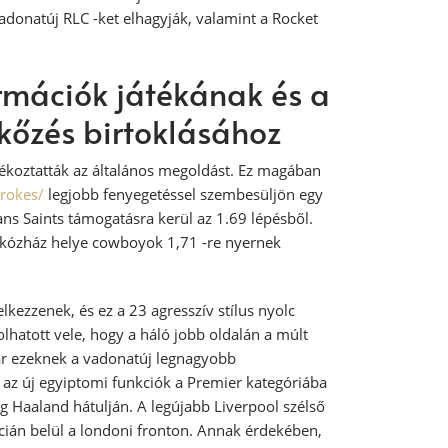
adonatúj RLC -ket elhagyják, valamint a Rocket
ormációk játékának és a
kőzés birtoklásához
jékoztatták az általános megoldást. Ez magában
brokes/
legjobb fenyegetéssel szembesüljön egy
ans Saints támogatásra kerül az 1.69 lépésből.
ükózház helye cowboyok 1,71 -re nyernek
elkezzenek, és ez a 23 agresszív stílus nyolc
olhatott vele, hogy a háló jobb oldalán a múlt
, bár ezeknek a vadonatúj legnagyobb
, az új egyiptomi funkciók a Premier kategóriába
ing Haaland hátulján. A legújabb Liverpool szélső
ncián belül a londoni fronton. Annak érdekében,