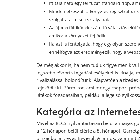
Itt található egy fél tucat standard tipp, a
Minden elkészült a könyv, és regisztráltunk
szolgáltatás első osztályának.
Az új mérföldkőnek számító választás előté
amikor a környezet fejlődik.
Ha azt is fontolgatja, hogy egy olyan szeren
ennélfogva azt eredményezik, hogy a websp
De még akkor is, ha nem tudjuk figyelmen kívül 
legszebb eSports fogadási esélyeket is kínálja, 
rivalizálással bolondítunk. Alapvetően a tizedes
fejeződik ki. Bármikor, amikor egy csoport próbál
játékok fogadásaiban, például a legelső gyilkos
Kategória az internete
Mivel az RLCS nyilvántartásain belül a magas gól
a 12 hónapon belül elérte a 8. hónapot, Garretg 
országból áll, és az Egyesült Államok, valamint 