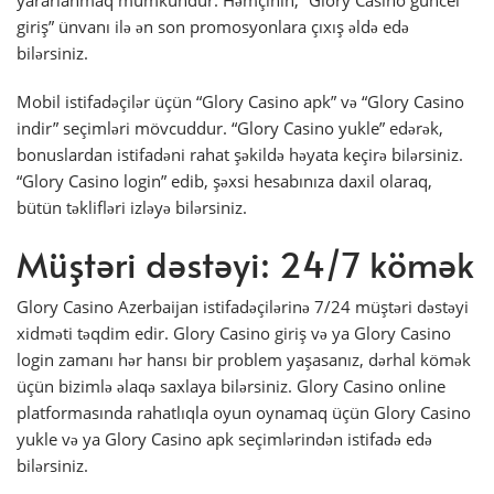
yararlanmaq mümkündür. Həmçinin, “Glory Casino güncel
giriş” ünvanı ilə ən son promosyonlara çıxış əldə edə
bilərsiniz.
Mobil istifadəçilər üçün “Glory Casino apk” və “Glory Casino
indir” seçimləri mövcuddur. “Glory Casino yukle” edərək,
bonuslardan istifadəni rahat şəkildə həyata keçirə bilərsiniz.
“Glory Casino login” edib, şəxsi hesabınıza daxil olaraq,
bütün təklifləri izləyə bilərsiniz.
Müştəri dəstəyi: 24/7 kömək
Glory Casino Azerbaijan istifadəçilərinə 7/24 müştəri dəstəyi
xidməti təqdim edir. Glory Casino giriş və ya Glory Casino
login zamanı hər hansı bir problem yaşasanız, dərhal kömək
üçün bizimlə əlaqə saxlaya bilərsiniz. Glory Casino online
platformasında rahatlıqla oyun oynamaq üçün Glory Casino
yukle və ya Glory Casino apk seçimlərindən istifadə edə
bilərsiniz.