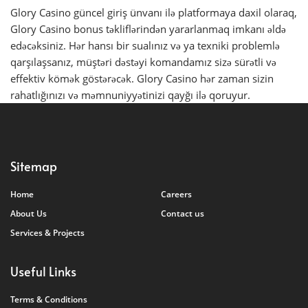
Glory Casino güncel giriş ünvanı ilə platformaya daxil olaraq,
Glory Casino bonus təkliflərindən yararlanmaq imkanı əldə
edəcəksiniz. Hər hansı bir sualınız və ya texniki problemlə
qarşılaşsanız, müştəri dəstəyi komandamız sizə sürətli və
effektiv kömək göstərəcək. Glory Casino hər zaman sizin
rahatlığınızı və məmnuniyyətinizi qayğı ilə qoruyur.
Sitemap
Home
Careers
About Us
Contact us
Services & Projects
Useful Links
Terms & Conditions