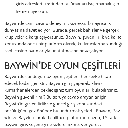
giriş adresleri üzerinden bu fırsatları kaçırmamak için
hemen üye olun.
Baywin’de canlı casino deneyimi, sizi eşsiz bir ayrıcalık
dünyasına davet ediyor. Burada, gerçek bahisler ve gerçek
krupiyelerle karşılaşıyorsunuz. Baywin, güvenilirlik ve kalite
konusunda öncü bir platform olarak, kullanıcılarına sunduğu
canlı casino oyunlarıyla unutulmaz anlar yaşatıyor.
BAYWİN’DE OYUN ÇEŞİTLERİ
Baywin’de sunduğumuz oyun çeşitleri, her zevke hitap
edecek kadar geniştir. Baywin giriş yaparak, klasik
kumarhanelerden beklediğiniz tüm oyunları bulabilirsiniz.
Baywin güvenilir mi? Bu soruya cevap arayanlar için,
Baywin’in güvenilirlik ve güncel giriş konusundaki
öncülüğünü göz önünde bulundurmak yeterli. Baywin, Bay
win ve Bayvin olarak da bilinen platformumuzda, 15 farklı
baywin giriş seçeneği ile sizlere hizmet veriyoruz.