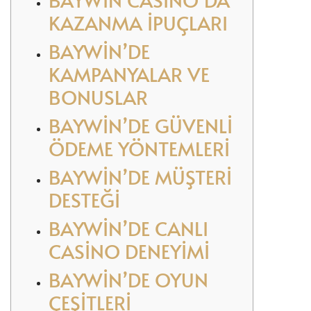
KAZANMA İPUÇLARI
BAYWİN’DE
KAMPANYALAR VE
BONUSLAR
BAYWİN’DE GÜVENLİ
ÖDEME YÖNTEMLERİ
BAYWİN’DE MÜŞTERİ
DESTEĞİ
BAYWİN’DE CANLI
CASİNO DENEYİMİ
BAYWİN’DE OYUN
ÇEŞİTLERİ