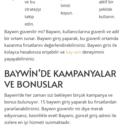
ve bu
aktif bir
limiti
stratejiyi
şekilde
koyun.
takip
kullanın.
edin.
Baywin güvenilir mi? Baywin, kullanıcılarına güvenli ve adil
bir ortam sunar. Baywin giriş yaparak, bu güvenli ortamda
kazanma fırsatlarını değerlendirebilirsiniz. Baywin giris ile
kolayca hesabınıza erişebilir ve
bay win
deneyimini
yaşayabilirsiniz.
BAYWİN’DE KAMPANYALAR
VE BONUSLAR
Baywin’de her zaman sizi bekleyen birçok kampanya ve
bonus bulunuyor. 15 baywin giriş yaparak bu fırsatlardan
yararlanabilirsiniz. Baywin güvenilir mi diye merak
ediyorsanız, kesinlikle evet! Baywin, güncel giriş adresi ile
sizlere en iyi hizmeti sunmaktadır.