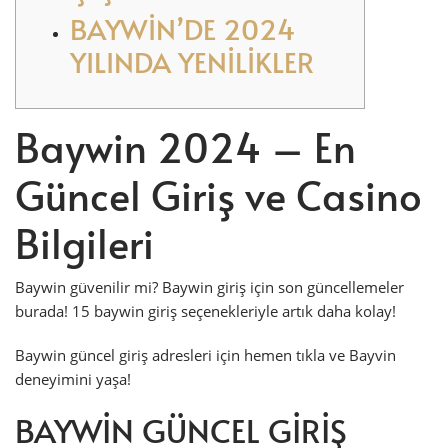
BAYWİN’DE 2024
YILINDA YENİLİKLER
Baywin 2024 – En
Güncel Giriş ve Casino
Bilgileri
Baywin güvenilir mi? Baywin giriş için son güncellemeler
burada! 15 baywin giriş seçenekleriyle artık daha kolay!
Baywin güncel giriş adresleri için hemen tıkla ve Bayvin
deneyimini yaşa!
BAYWİN GÜNCEL GİRİŞ