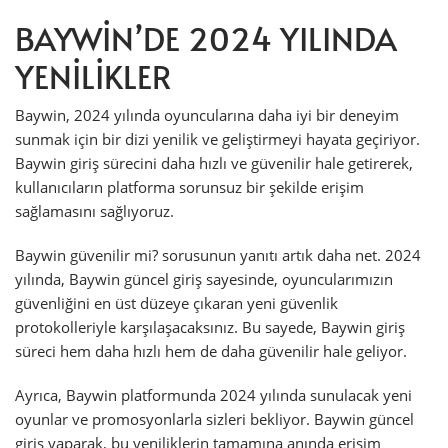
BAYWİN’DE 2024 YILINDA
YENİLİKLER
Baywin, 2024 yılında oyuncularına daha iyi bir deneyim
sunmak için bir dizi yenilik ve geliştirmeyi hayata geçiriyor.
Baywin giriş sürecini daha hızlı ve güvenilir hale getirerek,
kullanıcıların platforma sorunsuz bir şekilde erişim
sağlamasını sağlıyoruz.
Baywin güvenilir mi? sorusunun yanıtı artık daha net. 2024
yılında, Baywin güncel giriş sayesinde, oyuncularımızın
güvenliğini en üst düzeye çıkaran yeni güvenlik
protokolleriyle karşılaşacaksınız. Bu sayede, Baywin giriş
süreci hem daha hızlı hem de daha güvenilir hale geliyor.
Ayrıca, Baywin platformunda 2024 yılında sunulacak yeni
oyunlar ve promosyonlarla sizleri bekliyor. Baywin güncel
giriş yaparak, bu yeniliklerin tamamına anında erişim