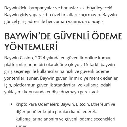
Baywin’deki kampanyalar ve bonuslar sizi büyüleyecek!
Baywin giriş yaparak bu özel fırsatları kaçırmayın. Baywin
güncel giriş adresi ile her zaman yanınızda olacağız.
BAYWİN’DE GÜVENLİ ÖDEME
YÖNTEMLERİ
Baywin Casino, 2024 yılında en güvenilir online kumar
platformlarından biri olarak öne çıkıyor. 15 farklı baywin
giriş seçeneği ile kullanıcılarına hızlı ve güvenli ödeme
yöntemleri sunar. Baywin güvenilir mi diye merak edenler
için, platformun güvenlik standartları ve kullanıcı odaklı
yaklaşımı konusunda endişe duymaya gerek yok.
Kripto Para Ödemeleri: Baywin, Bitcoin, Ethereum ve
diğer popüler kripto paraları kabul ederek,
kullanıcılarına anonim ve güvenli ödeme seçenekleri
sunar.