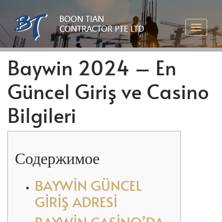
Baywin 2024 – En
Güncel Giriş ve Casino
Bilgileri
Содержимое
BAYWİN GÜNCEL
GİRİŞ ADRESİ
BAYWİN CASİNO’DA