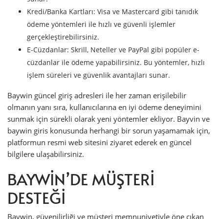
Kredi/Banka Kartları: Visa ve Mastercard gibi tanıdık
ödeme yöntemleri ile hızlı ve güvenli işlemler
gerçekleştirebilirsiniz.
E-Cüzdanlar: Skrill, Neteller ve PayPal gibi popüler e-
cüzdanlar ile ödeme yapabilirsiniz. Bu yöntemler, hızlı
işlem süreleri ve güvenlik avantajları sunar.
Baywin güncel giriş adresleri ile her zaman erişilebilir
olmanın yanı sıra, kullanıcılarına en iyi ödeme deneyimini
sunmak için sürekli olarak yeni yöntemler ekliyor. Bayvin ve
baywin giris konusunda herhangi bir sorun yaşamamak için,
platformun resmi web sitesini ziyaret ederek en güncel
bilgilere ulaşabilirsiniz.
BAYWİN’DE MÜŞTERİ
DESTEĞİ
Baywin, güvenilirliği ve müşteri memnuniyetiyle öne çıkan