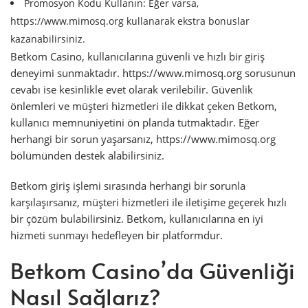
Promosyon Kodu Kullanın: Eğer varsa,
https://www.mimosq.org kullanarak ekstra bonuslar
kazanabilirsiniz.
Betkom Casino, kullanıcılarına güvenli ve hızlı bir giriş
deneyimi sunmaktadır. https://www.mimosq.org sorusunun
cevabı ise kesinlikle evet olarak verilebilir. Güvenlik
önlemleri ve müşteri hizmetleri ile dikkat çeken Betkom,
kullanıcı memnuniyetini ön planda tutmaktadır. Eğer
herhangi bir sorun yaşarsanız, https://www.mimosq.org
bölümünden destek alabilirsiniz.
Betkom giriş işlemi sırasında herhangi bir sorunla
karşılaşırsanız, müşteri hizmetleri ile iletişime geçerek hızlı
bir çözüm bulabilirsiniz. Betkom, kullanıcılarına en iyi
hizmeti sunmayı hedefleyen bir platformdur.
Betkom Casino’da Güvenliği
Nasıl Sağlarız?