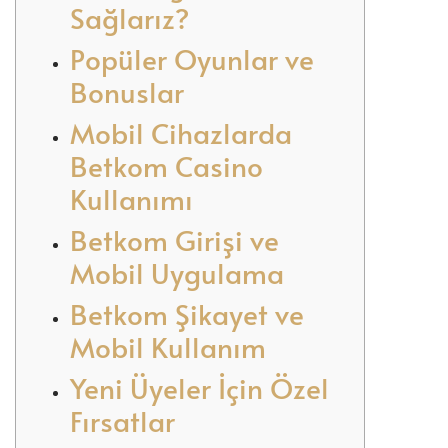
Sağlarız?
Popüler Oyunlar ve
Bonuslar
Mobil Cihazlarda
Betkom Casino
Kullanımı
Betkom Girişi ve
Mobil Uygulama
Betkom Şikayet ve
Mobil Kullanım
Yeni Üyeler İçin Özel
Fırsatlar