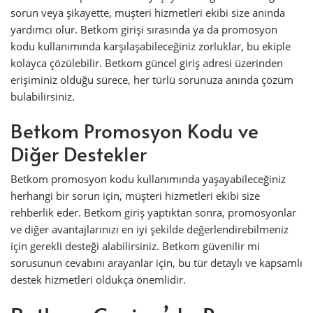
sorun veya şikayette, müşteri hizmetleri ekibi size anında
yardımcı olur. Betkom girişi sırasında ya da promosyon
kodu kullanımında karşılaşabileceğiniz zorluklar, bu ekiple
kolayca çözülebilir. Betkom güncel giriş adresi üzerinden
erişiminiz olduğu sürece, her türlü sorunuza anında çözüm
bulabilirsiniz.
Betkom Promosyon Kodu ve
Diğer Destekler
Betkom promosyon kodu kullanımında yaşayabileceğiniz
herhangi bir sorun için, müşteri hizmetleri ekibi size
rehberlik eder. Betkom giriş yaptıktan sonra, promosyonlar
ve diğer avantajlarınızı en iyi şekilde değerlendirebilmeniz
için gerekli desteği alabilirsiniz. Betkom güvenilir mi
sorusunun cevabını arayanlar için, bu tür detaylı ve kapsamlı
destek hizmetleri oldukça önemlidir.