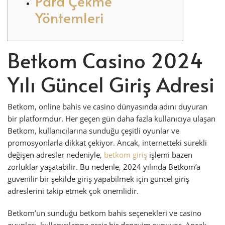
Para Çekme
Yöntemleri
Betkom Casino 2024
Yılı Güncel Giriş Adresi
Betkom, online bahis ve casino dünyasında adını duyuran
bir platformdur. Her geçen gün daha fazla kullanıcıya ulaşan
Betkom, kullanıcılarına sunduğu çeşitli oyunlar ve
promosyonlarla dikkat çekiyor. Ancak, internetteki sürekli
değişen adresler nedeniyle,
betkom giriş
işlemi bazen
zorluklar yaşatabilir. Bu nedenle, 2024 yılında Betkom’a
güvenilir bir şekilde giriş yapabilmek için güncel giriş
adreslerini takip etmek çok önemlidir.
Betkom’un sunduğu betkom bahis seçenekleri ve casino