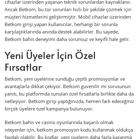
cihazlar üzerinden yaşanan teknik sorunlardan kaynaklanır.
Ancak Betkom, bu tür sorunları hızlı bir şekilde çözmek için
müşteri hizmetlerini geliştirmiştir. Mobil cihazlar üzerinden
Betkom girişi yapan kullanıcılar, herhangi bir sorunla
karşılaştıklarında anında destek alabilirler. Bu sayede,
Betkom bahis deneyimi daha sorunsuz ve keyifli hale gelir.
Yeni Üyeler İçin Özel
Fırsatlar
Betkom, yeni üyelerine sunduğu çeşitli promosyonlar ve
avantajlarla dikkat çekiyor. Betkom güvenilir mi sorusunun
yanıtı, bu platformda sunulan özel fırsatlarla birlikte daha da
netleşiyor. Betkom girişi yaptığınızda, hemen fark edeceğiniz
birçok üyelere özel kampanya bulunuyor.
Betkom bahis ve casino oyunlarında başarılı olmak
isteyenler için, betkom promosyon kodu kullanmak oldukça
faydalı olabilir. Bu kodlar, yeni üyelerin daha fazla kazanma