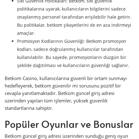
Sıkı Güvenlik Politikaları: Betkom, sıkı güvenlik
politikalarına uyarak, kullanıcıların bilgilerini sadece
onaylanmış personel tarafından erişilebilir hale getirir.
Bu politikalar, betkom şikayetlerini de en aza indirmeyi
amaçlar.
Promosyon Kodlarının Güvenliği: Betkom promosyon
kodları, sadece doğrulanmış kullanıcılar tarafından
kullanılabilir. Bu sayede, promosyonların düzgün bir
şekilde dağıtılması ve kullanıcıların güvenliği sağlanır.
Betkom Casino, kullanıcılarına güvenli bir ortam sunmayı
hedefleyerek, betkom güvenilir mi sorusunu pozitif bir
cevapla yanıtlamaktadır. Betkom güncel giriş adresi
üzerinden yapılan tüm işlemler, yüksek güvenlik
standartlarına sahiptir.
Popüler Oyunlar ve Bonuslar
Betkom güncel giriş adresi üzerinden sunduğu geniş oyun