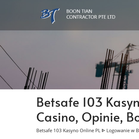
Betsafe 103 Kasy
Casino, Opinie, 
Betsafe 103 Kasyno Online PL ᐈ Logowanie w B