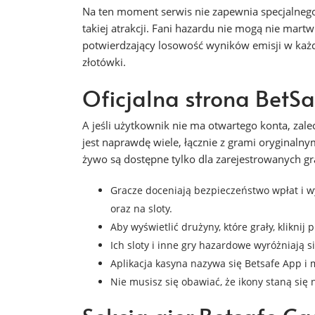
Na ten moment serwis nie zapewnia specjalneg
takiej atrakcji. Fani hazardu nie mogą nie mart
potwierdzający losowość wyników emisji w każde
złotówki.
Oficjalna strona BetSa
A jeśli użytkownik nie ma otwartego konta, zale
jest naprawdę wiele, łącznie z grami oryginaln
żywo są dostępne tylko dla zarejestrowanych grac
Gracze doceniają bezpieczeństwo wpłat i wy
oraz na sloty.
Aby wyświetlić drużyny, które grały, kliknij 
Ich sloty i inne gry hazardowe wyróżniają s
Aplikacja kasyna nazywa się Betsafe App i 
Nie musisz się obawiać, że ikony staną się