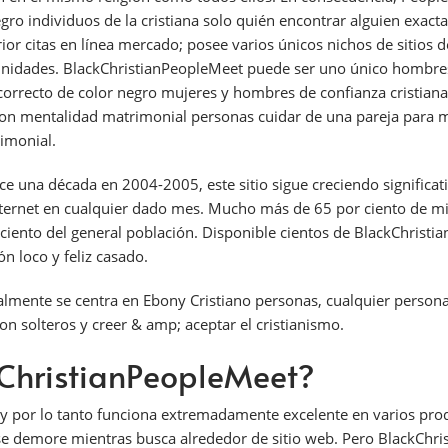
negro individuos de la cristiana solo quién encontrar alguien exac
r citas en línea mercado; posee varios únicos nichos de sitios de 
unidades. BlackChristianPeopleMeet puede ser uno único hombres 
correcto de color negro mujeres y hombres de confianza cristiana. 
con mentalidad matrimonial personas cuidar de una pareja para m
imonial.
e una década en 2004-2005, este sitio sigue creciendo significat
nternet en cualquier dado mes. Mucho más de 65 por ciento de m
nto del general población. Disponible cientos de BlackChristian
n loco y feliz casado.
lmente se centra en Ebony Cristiano personas, cualquier person
n solteros y creer & amp; aceptar el cristianismo.
ChristianPeopleMeet?
r y por lo tanto funciona extremadamente excelente en varios prod
se demore mientras busca alrededor de sitio web. Pero BlackCh