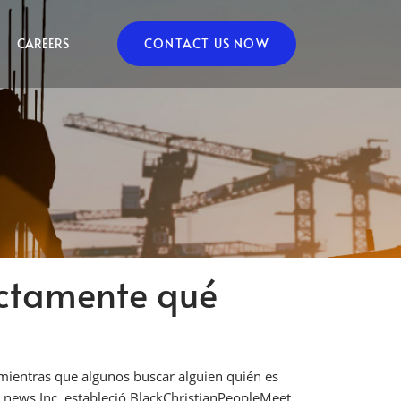
CAREERS
CONTACT US NOW
actamente qué
 mientras que algunos buscar alguien quién es
 news Inc. estableció BlackChristianPeopleMeet