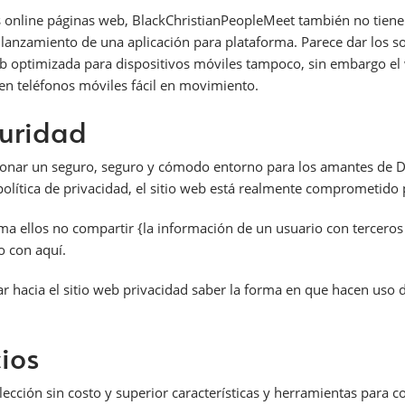
as online páginas web, BlackChristianPeopleMeet también no tien
l lanzamiento de una aplicación para plataforma. Parece dar los s
 web optimizada para dispositivos móviles tampoco, sin embargo e
 en teléfonos móviles fácil en movimiento.
uridad
onar un seguro, seguro y cómodo entorno para los amantes de Dio
lítica de privacidad, el sitio web está realmente comprometido p
ma ellos no compartir {la información de un usuario con terceros
o con aquí.
hacia el sitio web privacidad saber la forma en que hacen uso de
ios
ección sin costo y superior características y herramientas para 