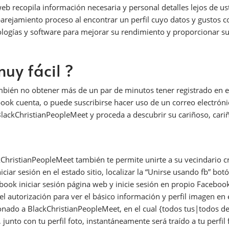
web recopila información necesaria y personal detalles lejos de us
rejamiento proceso al encontrar un perfil cuyo datos y gustos coi
ologías y software para mejorar su rendimiento y proporcionar s
muy fácil ?
 también no obtener más de un par de minutos tener registrado en e
ook cuenta, o puede suscribirse hacer uso de un correo electróni
BlackChristianPeopleMeet y proceda a descubrir su cariñoso, car
ackChristianPeopleMeet también te permite unirte a su vecindario cr
iar sesión en el estado sitio, localizar la “Unirse usando fb” botó
acebook iniciar sesión página web y inicie sesión en propio Faceb
l autorización para ver el básico información y perfil imagen en 
cionado a BlackChristianPeopleMeet, en el cual {todos tus|todos
, junto con tu perfil foto, instantáneamente será traído a tu perfi