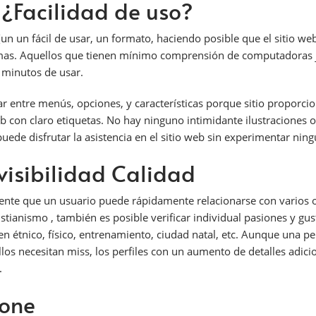
 ¿Facilidad de uso?
n un fácil de usar, un formato, haciendo posible que el sitio we
blemas. Aquellos que tienen mínimo comprensión de computadoras 
s minutos de usar.
entre menús, opciones, y características porque sitio proporcion
 con claro etiquetas. No hay ninguno intimidante ilustraciones o 
ede disfrutar la asistencia en el sitio web sin experimentar ning
isibilidad Calidad
mente que un usuario puede rápidamente relacionarse con varios o
istianismo , también es posible verificar individual pasiones y gu
en étnico, físico, entrenamiento, ciudad natal, etc. Aunque una p
llos necesitan miss, los perfiles con un aumento de detalles adic
.
hone