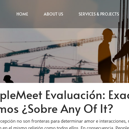
HOME
ABOUT US
SERVICES & PROJECTS
opleMeet Evaluación: Ex
mos ¿Sobre Any Of It?
rcepción no son fronteras para determinar amor e interacciones,
n en el mismo religión como todos ellos. En consecuencia, People