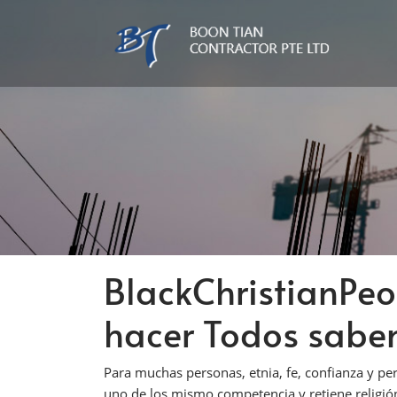
BlackChristianPe
hacer Todos sabe
Para muchas personas, etnia, fe, confianza y pe
uno de los mismo competencia y retiene religió