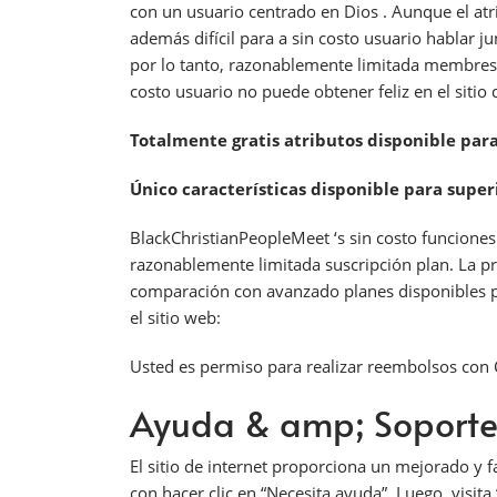
con un usuario centrado en Dios . Aunque el atr
además difícil para a sin costo usuario hablar j
por lo tanto, razonablemente limitada membresí
costo usuario no puede obtener feliz en el sitio 
Totalmente gratis atributos disponible para
Único características disponible para super
BlackChristianPeopleMeet ‘s sin costo funcione
razonablemente limitada suscripción plan. La 
comparación con avanzado planes disponibles por
el sitio web:
Usted es permiso para realizar reembolsos con 
Ayuda & amp; Soport
El sitio de internet proporciona un mejorado y 
con hacer clic en “Necesita ayuda”. Luego, visita