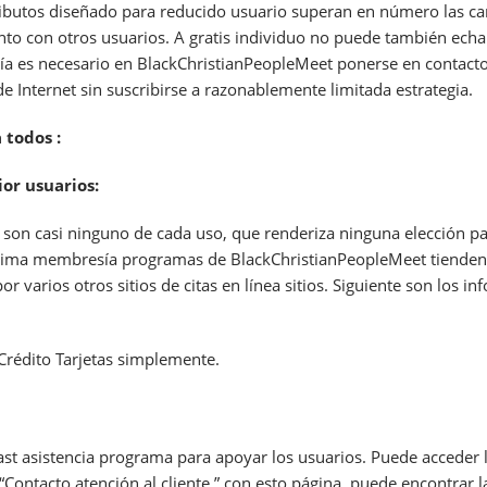
ibutos diseñado para reducido usuario superan en número las cara
unto con otros usuarios. A gratis individuo no puede también echa
a es necesario en BlackChristianPeopleMeet ponerse en contacto e
de Internet sin suscribirse a razonablemente limitada estrategia.
 todos :
ior usuarios:
s son casi ninguno de cada uso, que renderiza ninguna elección p
prima membresía programas de BlackChristianPeopleMeet tienden 
 varios otros sitios de citas en línea sitios. Siguiente son los 
Crédito Tarjetas simplemente.
e
fast asistencia programa para apoyar los usuarios. Puede acceder 
 “Contacto atención al cliente,” con esto página, puede encontrar l