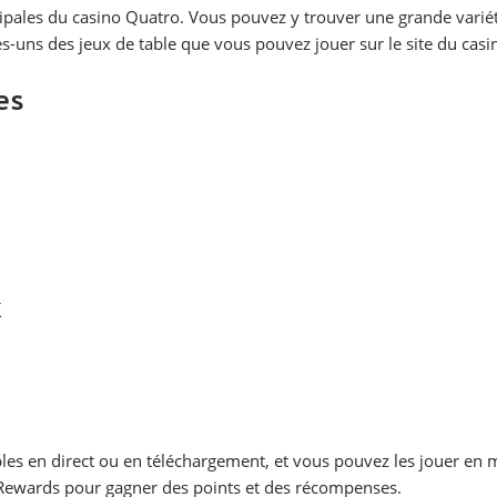
cipales du casino Quatro. Vous pouvez y trouver une grande variété 
ues-uns des jeux de table que vous pouvez jouer sur le site du casi
es
x
ibles en direct ou en téléchargement, et vous pouvez les jouer 
 Rewards pour gagner des points et des récompenses.