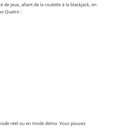
de jeux, allant de la roulette à la blackjack, en
no Quatro :
en mode réel ou en mode démo. Vous pouvez