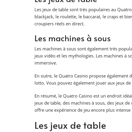
Les jeux de table sont très populaires au Quatro 
blackjack, le roulette, le baccarat, le craps et b
croupiers réels en direct.
Les machines à sous
Les machines à sous sont également très populair
jeux vidéo et les mythologies. Les machines à so
immersive.
En outre, le Quatro Casino propose également des 
lotto. Vous pouvez également jouer aux jeux de 
En résumé, le Quatro Casino est un endroit idéa
jeux de table, des machines à sous, des jeux de 
offre une expérience de jeu encore plus intense 
Les jeux de table