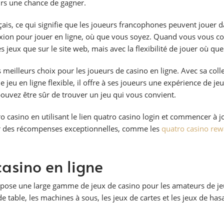
urs une chance de gagner.
çais, ce qui signifie que les joueurs francophones peuvent jouer 
xion pour jouer en ligne, où que vous soyez. Quand vous vous c
jeux que sur le site web, mais avec la flexibilité de jouer où qu
 meilleurs choix pour les joueurs de casino en ligne. Avec sa colle
jeu en ligne flexible, il offre à ses joueurs une expérience de j
uvez être sûr de trouver un jeu qui vous convient.
o casino en utilisant le lien quatro casino login et commencer 
er des récompenses exceptionnelles, comme les
quatro casino rew
asino en ligne
pose une large gamme de jeux de casino pour les amateurs de jeu
e table, les machines à sous, les jeux de cartes et les jeux de has