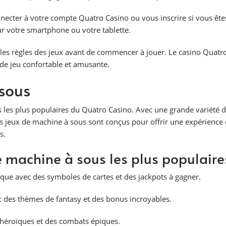
ecter à votre compte Quatro Casino ou vous inscrire si vous êt
ur votre smartphone ou votre tablette.
t les règles des jeux avant de commencer à jouer. Le casino Quatro 
 de jeu confortable et amusante.
sous
s les plus populaires du Quatro Casino. Avec une grande variété 
s jeux de machine à sous sont conçus pour offrir une expérience 
s.
 machine à sous les plus populaire
que avec des symboles de cartes et des jackpots à gagner.
 des thèmes de fantasy et des bonus incroyables.
 héroïques et des combats épiques.