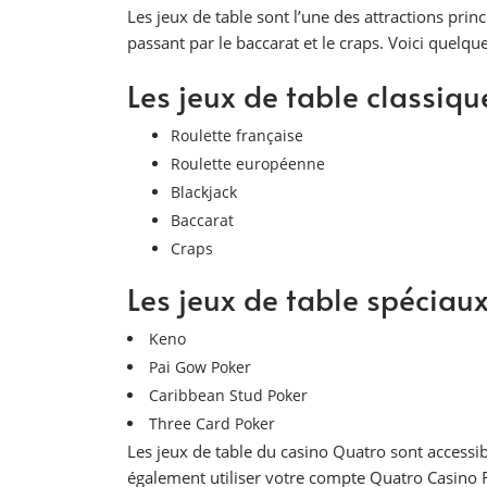
Les jeux de table sont l’une des attractions prin
passant par le baccarat et le craps. Voici quelq
Les jeux de table classiqu
Roulette française
Roulette européenne
Blackjack
Baccarat
Craps
Les jeux de table spéciau
Keno
Pai Gow Poker
Caribbean Stud Poker
Three Card Poker
Les jeux de table du casino Quatro sont access
également utiliser votre compte Quatro Casino