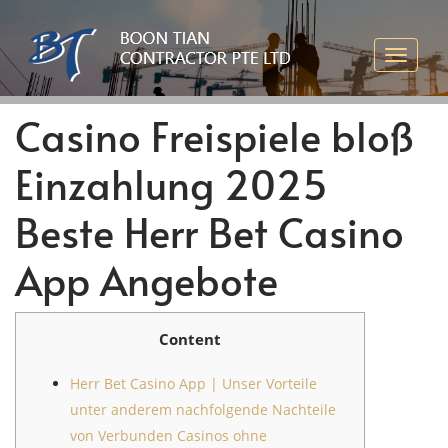
Casino Freispiele bloß
Einzahlung 2025
Beste Herr Bet Casino
App Angebote
Content
Herr Bet Casino App | Unser Vorteile
unter anderem nachfolgende Nachteile
von Verbunden Casinos ohne