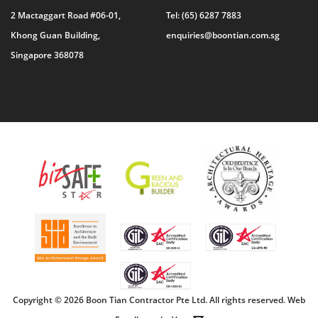
2 Mactaggart Road #06-01,
Tel:
(65) 6287 7883
Khong Guan Building,
enquiries@boontian.com.sg
Singapore 368078
Copyright © 2026 Boon Tian Contractor Pte Ltd. All rights reserved.
Web