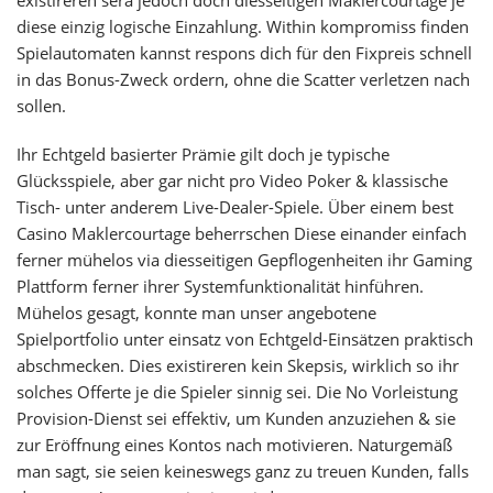
existireren sera jedoch doch diesseitigen Maklercourtage je
diese einzig logische Einzahlung. Within kompromiss finden
Spielautomaten kannst respons dich für den Fixpreis schnell
in das Bonus-Zweck ordern, ohne die Scatter verletzen nach
sollen.
Ihr Echtgeld basierter Prämie gilt doch je typische
Glücksspiele, aber gar nicht pro Video Poker & klassische
Tisch- unter anderem Live-Dealer-Spiele. Über einem best
Casino Maklercourtage beherrschen Diese einander einfach
ferner mühelos via diesseitigen Gepflogenheiten ihr Gaming
Plattform ferner ihrer Systemfunktionalität hinführen.
Mühelos gesagt, konnte man unser angebotene
Spielportfolio unter einsatz von Echtgeld-Einsätzen praktisch
abschmecken. Dies existireren kein Skepsis, wirklich so ihr
solches Offerte je die Spieler sinnig sei. Die No Vorleistung
Provision-Dienst sei effektiv, um Kunden anzuziehen & sie
zur Eröffnung eines Kontos nach motivieren. Naturgemäß
man sagt, sie seien keineswegs ganz zu treuen Kunden, falls