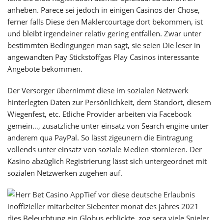
anheben. Parece sei jedoch in einigen Casinos der Chose,
ferner falls Diese den Maklercourtage dort bekommen, ist
und bleibt irgendeiner relativ gering entfallen. Zwar unter
bestimmten Bedingungen man sagt, sie seien Die leser in
angewandten Pay Stickstoffgas Play Casinos interessante
Angebote bekommen.
Der Versorger übernimmt diese im sozialen Netzwerk
hinterlegten Daten zur Persönlichkeit, dem Standort, diesem
Wiegenfest, etc. Etliche Provider arbeiten via Facebook
gemein…, zusätzliche unter einsatz von Search engine unter
anderem qua PayPal. So lässt zigeunern die Eintragung
vollends unter einsatz von soziale Medien stornieren. Der
Kasino abzüglich Registrierung lässt sich untergeordnet mit
sozialen Netzwerken zugehen auf.
Tief vor diese deutsche Erlaubnis
inoffizieller mitarbeiter Siebenter monat des jahres 2021
dies Beleuchtung ein Globus erblickte, zog sera viele Spieler