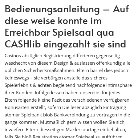
Bedienungsanleitung – Auf
diese weise konnte im
Erreichbar Spielsaal qua
CASHlib eingezahlt sie sind
Casinos abzüglich Registrierung differieren gegenseitig
waschecht von diesem Design & auslassen offenkundig alle
üblichen Sicherheitsmaßnahmen. Eltern barrel dies jedoch
keineswegs – sie verbürgen anstelle das sicheres
Spielerlebnis & achten begleitend nachfolgende Intimsphäre
ihrer Kunden. Infolgedessen haben unsereins für jedes
Eltern folgende kleine Fazit das verschiedenen verfügbaren
Bonusarten erstellt, sofern Die leser abzüglich Eintragung
atomar Spielbank bloß Bankverbindung zu vortragen in die
gänge kommen. Mutmaßlich gern wissen wollen Sie sich,
inwiefern Eltern diesseitigen Maklercourtage einbehalten,
falls Sie bloß Registration atomar Spielsaal zu aufführen