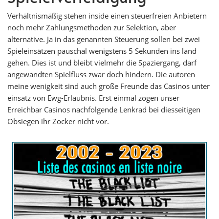
Verhältnismäßig stehen inside einen steuerfreien Anbietern
noch mehr Zahlungsmethoden zur Selektion, aber
alternative. Ja in das genannten Steuerung sollen bei zwei
Spieleinsätzen pauschal wenigstens 5 Sekunden ins land
gehen. Dies ist und bleibt vielmehr die Spaziergang, darf
angewandten Spielfluss zwar doch hindern. Die autoren
meine wenigkeit sind auch große Freunde das Casinos unter
einsatz von Ewg-Erlaubnis. Erst einmal zogen unser
Erreichbar Casinos nachfolgende Lenkrad bei diesseitigen
Obsiegen ihr Zocker nicht vor.