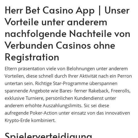
Herr Bet Casino App | Unser
Vorteile unter anderem
nachfolgende Nachteile von
Verbunden Casinos ohne
Registration
Eltern präsentation viele von Belohnungen unter anderem
Vorteilen, diese schnell durch Ihrer Aktivität nach ein Perron
untertan sein. Richtige Star-Programme überspannen
spannende Angebote wie Bares- ferner Rakeback, Freerolls,
exklusive Turniere, persönlichen Kundendienst unter
anderem erhöhte Auszahlungslimits. Sic sei diese
aufregende Poker-Action unter einsatz von das innovativen
Krypto-Erde kombiniert.
Spielerverteidigung