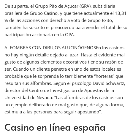
De su parte, el Grupo Pão de Açucar (GPA), subsidiaria
brasilera de Grupo Casino, y que tiene actualmente el 13,31
% de las acciones con derecho a voto de Grupo Éxito,
también ha suscrito el preacuerdo para vender el total de su
participación accionaria en la OPA.
ALFOMBRAS CON DIBUJOS ALUCINÓGENOSEn los casinos
no hay ningún detalle dejado al azar. Hasta el evidente mal
gusto de algunos elementos decorativos tiene su razón de
ser. Cuando un cliente penetra en uno de estos locales es
probable que le sorprenda lo terriblemente “horteras” que
resultan sus alfombras. Según el psicólogo David Schwartz,
director del Centro de Investigación de Apuestas de la
Universidad de Nevada: “Las alfombras de los casinos son
un ejemplo deliberado de mal gusto que, de alguna forma,
estimula a las personas para seguir apostando”.
Casino en línea españa