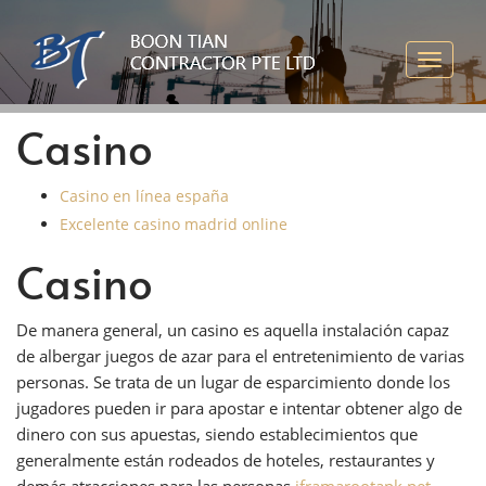
Casino
Casino en línea españa
Excelente casino madrid online
Casino
De manera general, un casino es aquella instalación capaz
de albergar juegos de azar para el entretenimiento de varias
personas. Se trata de un lugar de esparcimiento donde los
jugadores pueden ir para apostar e intentar obtener algo de
dinero con sus apuestas, siendo establecimientos que
generalmente están rodeados de hoteles, restaurantes y