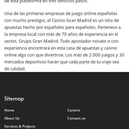
de esta plataforma en tres sencillos pasos.
Una de las primeras empresas de juego online españolas
con mucho prestigio, el Casino Gran Madrid es un sitio de
apuestas hecho por españoles para españoles. Pertenece a
la empresa local con más de 70 años de experiencia en el
sector, Grupo Gran Madrid. Todo apostador novato o con
experiencia encontrará en esta casa de apuestas y casino
online algo con que divertirse. Los más de 2.000 juegos y 30
mercados deportivos harán que cada parte de tu viaje sea
de calidad.
Sitemap
Home
Careers
About Us
Contact us
Services & Projects