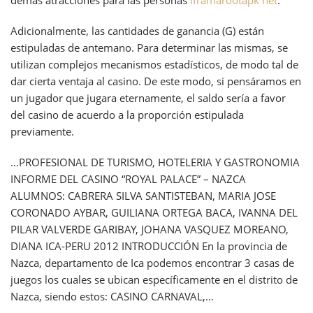
demás atracciones para las personas
iframarootapk net
.
Adicionalmente, las cantidades de ganancia (G) están
estipuladas de antemano. Para determinar las mismas, se
utilizan complejos mecanismos estadísticos, de modo tal de
dar cierta ventaja al casino. De este modo, si pensáramos en
un jugador que jugara eternamente, el saldo sería a favor
del casino de acuerdo a la proporción estipulada
previamente.
…PROFESIONAL DE TURISMO, HOTELERIA Y GASTRONOMIA
INFORME DEL CASINO “ROYAL PALACE” – NAZCA
ALUMNOS: CABRERA SILVA SANTISTEBAN, MARIA JOSE
CORONADO AYBAR, GUILIANA ORTEGA BACA, IVANNA DEL
PILAR VALVERDE GARIBAY, JOHANA VASQUEZ MOREANO,
DIANA ICA-PERU 2012 INTRODUCCIÓN En la provincia de
Nazca, departamento de Ica podemos encontrar 3 casas de
juegos los cuales se ubican específicamente en el distrito de
Nazca, siendo estos: CASINO CARNAVAL,…