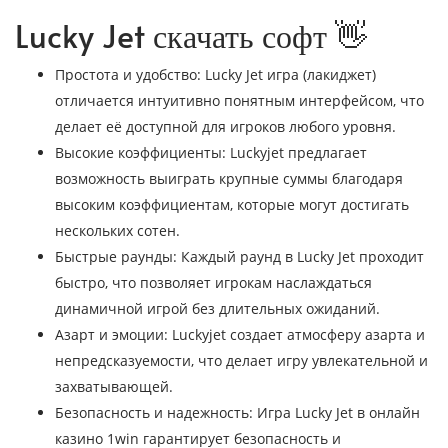
Lucky Jet скачать софт 👋
Простота и удобство: Lucky Jet игра (лакиджет)
отличается интуитивно понятным интерфейсом, что
делает её доступной для игроков любого уровня.
Высокие коэффициенты: Luckyjet предлагает
возможность выиграть крупные суммы благодаря
высоким коэффициентам, которые могут достигать
нескольких сотен.
Быстрые раунды: Каждый раунд в Lucky Jet проходит
быстро, что позволяет игрокам наслаждаться
динамичной игрой без длительных ожиданий.
Азарт и эмоции: Luckyjet создает атмосферу азарта и
непредсказуемости, что делает игру увлекательной и
захватывающей.
Безопасность и надежность: Игра Lucky Jet в онлайн
казино 1win гарантирует безопасность и