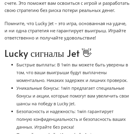
счете. Это поможет вам освоиться с игрой и разработать
свою стратегию без риска потери реальных денег.
Помните, что Lucky Jet – это игра, основанная на удаче,
и ни одна стратегия не гарантирует выигрыш. Играйте
ответственно и получайте удовольствие!
Lucky сигналы Jet 👋
Быстрые выплаты: В 1win вы можете быть уверены в
том, что ваши выигрыши будут выплачены
моментально. Никаких задержек и лишних проверок.
Уникальные бонусы: 1win предлагает специальные
бонусы и акции, которые помогут вам увеличить свои
шансы на победу в Lucky Jet.
Безопасность и надежность: 1win гарантирует
полную конфиденциальность и безопасность ваших
данных. Играйте без риска!