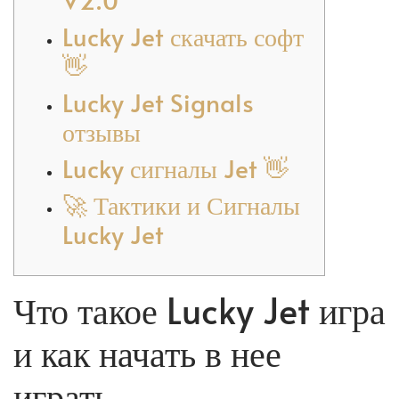
Lucky Jet скачать софт
👋
Lucky Jet Signals
отзывы
Lucky сигналы Jet 👋
🚀 Тактики и Сигналы
Lucky Jet
Что такое Lucky Jet игра
и как начать в нее
играть