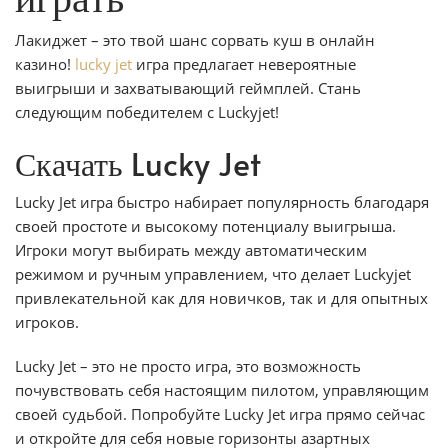
Лакиджет – это твой шанс сорвать куш в онлайн
казино!
lucky jet
игра предлагает невероятные
выигрыши и захватывающий геймплей. Стань
следующим победителем с Luckyjet!
Скачать Lucky Jet
Lucky Jet игра быстро набирает популярность благодаря
своей простоте и высокому потенциалу выигрыша.
Игроки могут выбирать между автоматическим
режимом и ручным управлением, что делает Luckyjet
привлекательной как для новичков, так и для опытных
игроков.
Lucky Jet – это не просто игра, это возможность
почувствовать себя настоящим пилотом, управляющим
своей судьбой. Попробуйте Lucky Jet игра прямо сейчас
и откройте для себя новые горизонты азартных