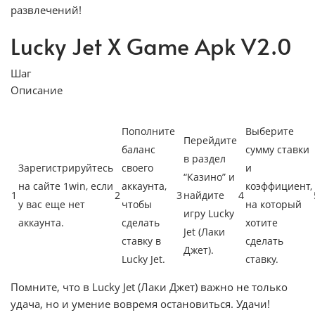
развлечений!
Lucky Jet X Game Apk V2.0
Шаг
Описание
Пополните
Выберите
Перейдите
баланс
сумму ставки
в раздел
Зарегистрируйтесь
своего
и
“Казино” и
на сайте 1win, если
аккаунта,
коэффициент,
1
2
3
найдите
4
у вас еще нет
чтобы
на который
игру Lucky
аккаунта.
сделать
хотите
Jet (Лаки
ставку в
сделать
Джет).
Lucky Jet.
ставку.
Помните, что в Lucky Jet (Лаки Джет) важно не только
удача, но и умение вовремя остановиться. Удачи!