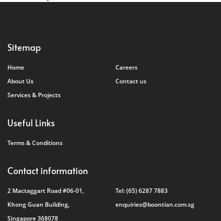
Sitemap
Home
Careers
About Us
Contact us
Services & Projects
Useful Links
Terms & Conditions
Contact information
2 Mactaggart Road #06-01,
Tel:
(65) 6287 7883
Khong Guan Building,
enquiries@boontian.com.sg
Singapore 368078