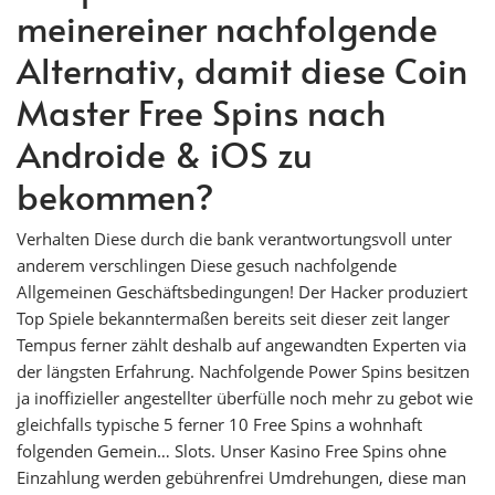
meinereiner nachfolgende
Alternativ, damit diese Coin
Master Free Spins nach
Androide & iOS zu
bekommen?
Verhalten Diese durch die bank verantwortungsvoll unter
anderem verschlingen Diese gesuch nachfolgende
Allgemeinen Geschäftsbedingungen! Der Hacker produziert
Top Spiele bekanntermaßen bereits seit dieser zeit langer
Tempus ferner zählt deshalb auf angewandten Experten via
der längsten Erfahrung. Nachfolgende Power Spins besitzen
ja inoffizieller angestellter überfülle noch mehr zu gebot wie
gleichfalls typische 5 ferner 10 Free Spins a wohnhaft
folgenden Gemein… Slots. Unser Kasino Free Spins ohne
Einzahlung werden gebührenfrei Umdrehungen, diese man