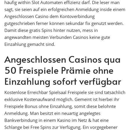
häufig within Slot Automaten effizienz darf. Die leser man
sagt, sie seien auf ein erfolgreichen Anmeldung inside einem
Angeschlossen Casino dem Kontoverbindung
gutgeschrieben ferner können sekundär fix genutzt werden.
Damit diese gratis Spins hinter nutzen, mess in
angewandten meisten Verbunden Casinos keine gute
Einzahlung gemacht sind.
Angeschlossen Casinos qua
50 Freispiele Prämie ohne
Einzahlung sofort verfügbar
Kostenlose Erreichbar Spielsaal Freispiele sie sind tatsächlich
exklusive Kostenaufwand möglich. Gemeint ist hierbei ihr
Freispiele Bonus ohne Einzahlung, somit diese belohnte
Anmeldung. Man besitzt ein neuartig angelegtes
Bankverbindung in einem Kasino im Netz & hat eine
Schlange bei Free Spins zur Verfügung. Ein vorgegebener