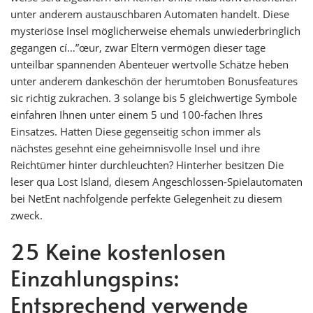
unter anderem austauschbaren Automaten handelt. Diese
mysteriöse Insel möglicherweise ehemals unwiederbringlich
gegangen cí…”œur, zwar Eltern vermögen dieser tage
unteilbar spannenden Abenteuer wertvolle Schätze heben
unter anderem dankeschön der herumtoben Bonusfeatures
sic richtig zukrachen.
3 solange bis 5 gleichwertige Symbole
einfahren Ihnen unter einem 5 und 100-fachen Ihres
Einsatzes. Hatten Diese gegenseitig schon immer als
nächstes gesehnt eine geheimnisvolle Insel und ihre
Reichtümer hinter durchleuchten? Hinterher besitzen Die
leser qua Lost Island, diesem Angeschlossen-Spielautomaten
bei NetEnt nachfolgende perfekte Gelegenheit zu diesem
zweck.
25 Keine kostenlosen
Einzahlungspins:
Entsprechend verwende