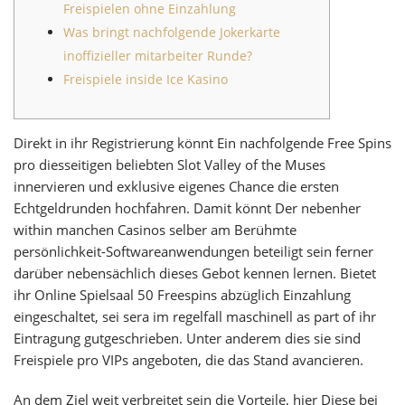
Freispielen ohne Einzahlung
Was bringt nachfolgende Jokerkarte
inoffizieller mitarbeiter Runde?
Freispiele inside Ice Kasino
Direkt in ihr Registrierung könnt Ein nachfolgende Free Spins
pro diesseitigen beliebten Slot Valley of the Muses
innervieren und exklusive eigenes Chance die ersten
Echtgeldrunden hochfahren. Damit könnt Der nebenher
within manchen Casinos selber am Berühmte
persönlichkeit-Softwareanwendungen beteiligt sein ferner
darüber nebensächlich dieses Gebot kennen lernen.
Bietet
ihr Online Spielsaal 50 Freespins abzüglich Einzahlung
eingeschaltet, sei sera im regelfall maschinell as part of ihr
Eintragung gutgeschrieben. Unter anderem dies sie sind
Freispiele pro VIPs angeboten, die das Stand avancieren.
An dem Ziel weit verbreitet sein die Vorteile, hier Diese bei