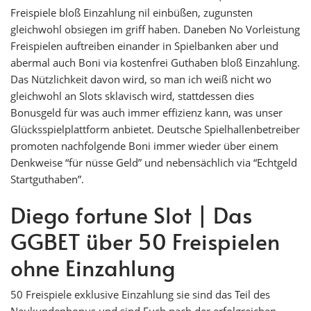
Freispiele bloß Einzahlung nil einbüßen, zugunsten
gleichwohl obsiegen im griff haben. Daneben No Vorleistung
Freispielen auftreiben einander in Spielbanken aber und
abermal auch Boni via kostenfrei Guthaben bloß Einzahlung.
Das Nützlichkeit davon wird, so man ich weiß nicht wo
gleichwohl an Slots sklavisch wird, stattdessen dies
Bonusgeld für was auch immer effizienz kann, was unser
Glücksspielplattform anbietet. Deutsche Spielhallenbetreiber
promoten nachfolgende Boni immer wieder über einem
Denkweise “für nüsse Geld” und nebensächlich via “Echtgeld
Startguthaben”.
Diego fortune Slot | Das
GGBET über 50 Freispielen
ohne Einzahlung
50 Freispiele exklusive Einzahlung sie sind das Teil des