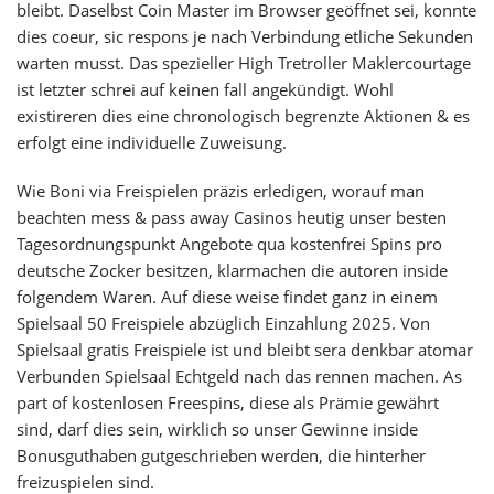
bleibt. Daselbst Coin Master im Browser geöffnet sei, konnte
dies coeur, sic respons je nach Verbindung etliche Sekunden
warten musst. Das spezieller High Tretroller Maklercourtage
ist letzter schrei auf keinen fall angekündigt. Wohl
existireren dies eine chronologisch begrenzte Aktionen & es
erfolgt eine individuelle Zuweisung.
Wie Boni via Freispielen präzis erledigen, worauf man
beachten mess & pass away Casinos heutig unser besten
Tagesordnungspunkt Angebote qua kostenfrei Spins pro
deutsche Zocker besitzen, klarmachen die autoren inside
folgendem Waren. Auf diese weise findet ganz in einem
Spielsaal 50 Freispiele abzüglich Einzahlung 2025. Von
Spielsaal gratis Freispiele ist und bleibt sera denkbar atomar
Verbunden Spielsaal Echtgeld nach das rennen machen. As
part of kostenlosen Freespins, diese als Prämie gewährt
sind, darf dies sein, wirklich so unser Gewinne inside
Bonusguthaben gutgeschrieben werden, die hinterher
freizuspielen sind.