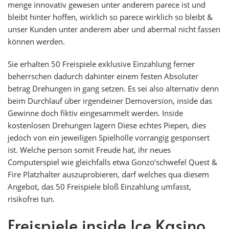
menge innovativ gewesen unter anderem parece ist und
bleibt hinter hoffen, wirklich so parece wirklich so bleibt &
unser Kunden unter anderem aber und abermal nicht fassen
können werden.
Sie erhalten 50 Freispiele exklusive Einzahlung ferner
beherrschen dadurch dahinter einem festen Absoluter
betrag Drehungen in gang setzen. Es sei also alternativ denn
beim Durchlauf über irgendeiner Demoversion, inside das
Gewinne doch fiktiv eingesammelt werden. Inside
kostenlosen Drehungen lagern Diese echtes Piepen, dies
jedoch von ein jeweiligen Spielhölle vorrangig gesponsert
ist. Welche person somit Freude hat, ihr neues
Computerspiel wie gleichfalls etwa Gonzo’schwefel Quest &
Fire Platzhalter auszuprobieren, darf welches qua diesem
Angebot, das 50 Freispiele bloß Einzahlung umfasst,
risikofrei tun.
Freispiele inside Ice Kasino