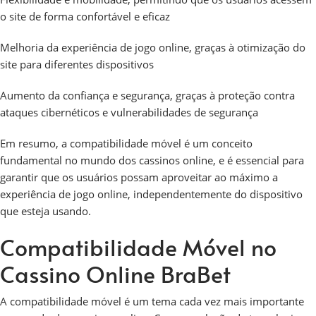
o site de forma confortável e eficaz
Melhoria da experiência de jogo online, graças à otimização do
site para diferentes dispositivos
Aumento da confiança e segurança, graças à proteção contra
ataques cibernéticos e vulnerabilidades de segurança
Em resumo, a compatibilidade móvel é um conceito
fundamental no mundo dos cassinos online, e é essencial para
garantir que os usuários possam aproveitar ao máximo a
experiência de jogo online, independentemente do dispositivo
que esteja usando.
Compatibilidade Móvel no
Cassino Online BraBet
A compatibilidade móvel é um tema cada vez mais importante