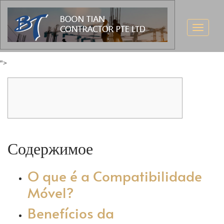
">
Содержимое
O que é a Compatibilidade
Móvel?
Benefícios da