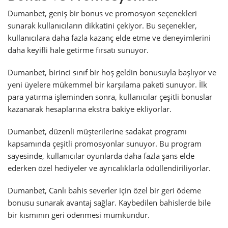
Dumanbet, geniş bir bonus ve promosyon seçenekleri
sunarak kullanıcıların dikkatini çekiyor. Bu seçenekler,
kullanıcılara daha fazla kazanç elde etme ve deneyimlerini
daha keyifli hale getirme fırsatı sunuyor.
Dumanbet, birinci sınıf bir hoş geldin bonusuyla başlıyor ve
yeni üyelere mükemmel bir karşılama paketi sunuyor. İlk
para yatırma işleminden sonra, kullanıcılar çeşitli bonuslar
kazanarak hesaplarına ekstra bakiye ekliyorlar.
Dumanbet, düzenli müşterilerine sadakat programı
kapsamında çeşitli promosyonlar sunuyor. Bu program
sayesinde, kullanıcılar oyunlarda daha fazla şans elde
ederken özel hediyeler ve ayrıcalıklarla ödüllendiriliyorlar.
Dumanbet, Canlı bahis severler için özel bir geri ödeme
bonusu sunarak avantaj sağlar. Kaybedilen bahislerde bile
bir kısmının geri ödenmesi mümkündür.