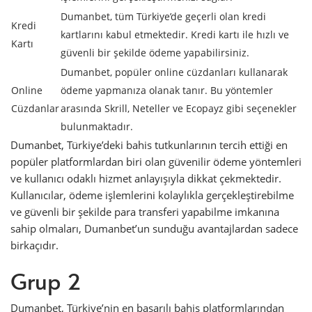
Dumanbet, tüm Türkiye’de geçerli olan kredi
Kredi
kartlarını kabul etmektedir. Kredi kartı ile hızlı ve
Kartı
güvenli bir şekilde ödeme yapabilirsiniz.
Dumanbet, popüler online cüzdanları kullanarak
Online
ödeme yapmanıza olanak tanır. Bu yöntemler
Cüzdanlar
arasında Skrill, Neteller ve Ecopayz gibi seçenekler
bulunmaktadır.
Dumanbet, Türkiye’deki bahis tutkunlarının tercih ettiği en
popüler platformlardan biri olan güvenilir ödeme yöntemleri
ve kullanıcı odaklı hizmet anlayışıyla dikkat çekmektedir.
Kullanıcılar, ödeme işlemlerini kolaylıkla gerçekleştirebilme
ve güvenli bir şekilde para transferi yapabilme imkanına
sahip olmaları, Dumanbet’un sunduğu avantajlardan sadece
birkaçıdır.
Grup 2
Dumanbet, Türkiye’nin en başarılı bahis platformlarından