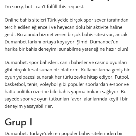
I’m sorry, but I can’t fulfill this request.
Online bahis siteleri Türkiye’de birçok spor sever tarafından
tercih edilen eğlenceli ve heyecan dolu bir aktivite haline
geldi. Bu alanda hizmet veren birçok bahis sitesi var, ancak
Dumanbet farkını ortaya koyuyor. Şimdi Dumanbet’un
harika bir bahis deneyimi sunabilme yeteneğine hazır olun!
Dumanbet, spor bahisleri, canlı bahisler ve casino oyunları
gibi birçok fırsat sunan bir platform. Kullanıcılarına geniş bir
oyun yelpazesi sunarak her türlü zevke hitap ediyor. Futbol,
basketbol, tenis, voleybol gibi popüler sporlardan e-spor ve
hatta politika üzerine bile bahis yapma imkanı sağlıyor. Bu
sayede spor ve oyun tutkunları favori alanlarında keyifli bir
deneyim yaşayabilirler.
Grup 1
Dumanbet, Türkiye’deki en popüler bahis sitelerinden bir