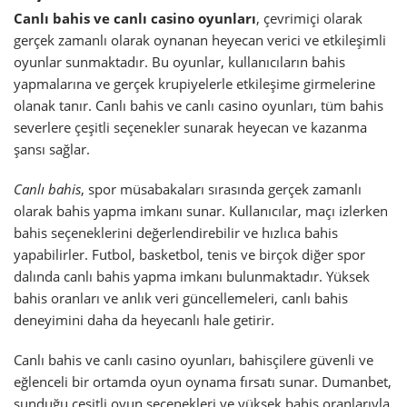
Canlı bahis ve canlı casino oyunları
, çevrimiçi olarak
gerçek zamanlı olarak oynanan heyecan verici ve etkileşimli
oyunlar sunmaktadır. Bu oyunlar, kullanıcıların bahis
yapmalarına ve gerçek krupiyelerle etkileşime girmelerine
olanak tanır. Canlı bahis ve canlı casino oyunları, tüm bahis
severlere çeşitli seçenekler sunarak heyecan ve kazanma
şansı sağlar.
Canlı bahis
, spor müsabakaları sırasında gerçek zamanlı
olarak bahis yapma imkanı sunar. Kullanıcılar, maçı izlerken
bahis seçeneklerini değerlendirebilir ve hızlıca bahis
yapabilirler. Futbol, basketbol, tenis ve birçok diğer spor
dalında canlı bahis yapma imkanı bulunmaktadır. Yüksek
bahis oranları ve anlık veri güncellemeleri, canlı bahis
deneyimini daha da heyecanlı hale getirir.
Canlı bahis ve canlı casino oyunları, bahisçilere güvenli ve
eğlenceli bir ortamda oyun oynama fırsatı sunar. Dumanbet,
sunduğu çeşitli oyun seçenekleri ve yüksek bahis oranlarıyla