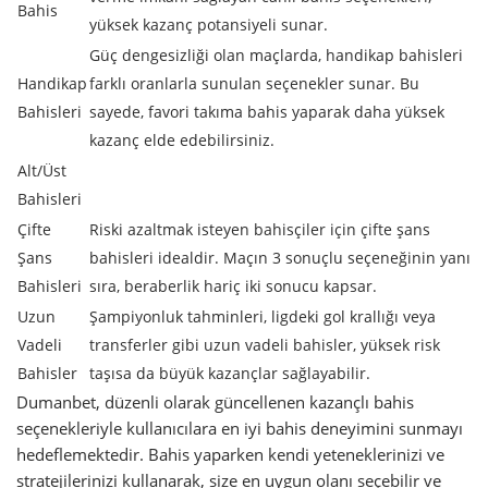
Bahis
yüksek kazanç potansiyeli sunar.
Güç dengesizliği olan maçlarda, handikap bahisleri
Handikap
farklı oranlarla sunulan seçenekler sunar. Bu
Bahisleri
sayede, favori takıma bahis yaparak daha yüksek
kazanç elde edebilirsiniz.
Alt/Üst
Bahisleri
Çifte
Riski azaltmak isteyen bahisçiler için çifte şans
Şans
bahisleri idealdir. Maçın 3 sonuçlu seçeneğinin yanı
Bahisleri
sıra, beraberlik hariç iki sonucu kapsar.
Uzun
Şampiyonluk tahminleri, ligdeki gol krallığı veya
Vadeli
transferler gibi uzun vadeli bahisler, yüksek risk
Bahisler
taşısa da büyük kazançlar sağlayabilir.
Dumanbet, düzenli olarak güncellenen kazançlı bahis
seçenekleriyle kullanıcılara en iyi bahis deneyimini sunmayı
hedeflemektedir. Bahis yaparken kendi yeteneklerinizi ve
stratejilerinizi kullanarak, size en uygun olanı seçebilir ve