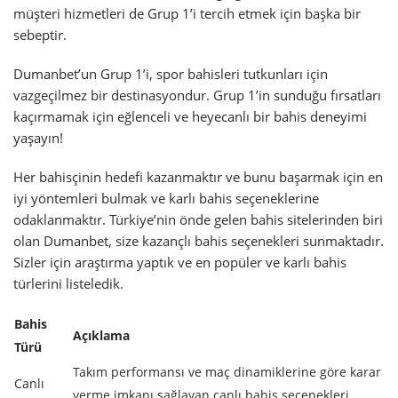
müşteri hizmetleri de Grup 1’i tercih etmek için başka bir
sebeptir.
Dumanbet’un Grup 1’i, spor bahisleri tutkunları için
vazgeçilmez bir destinasyondur. Grup 1’in sunduğu fırsatları
kaçırmamak için eğlenceli ve heyecanlı bir bahis deneyimi
yaşayın!
Her bahisçinin hedefi kazanmaktır ve bunu başarmak için en
iyi yöntemleri bulmak ve karlı bahis seçeneklerine
odaklanmaktır. Türkiye’nin önde gelen bahis sitelerinden biri
olan Dumanbet, size kazançlı bahis seçenekleri sunmaktadır.
Sizler için araştırma yaptık ve en popüler ve karlı bahis
türlerini listeledik.
Bahis
Açıklama
Türü
Takım performansı ve maç dinamiklerine göre karar
Canlı
verme imkanı sağlayan canlı bahis seçenekleri,