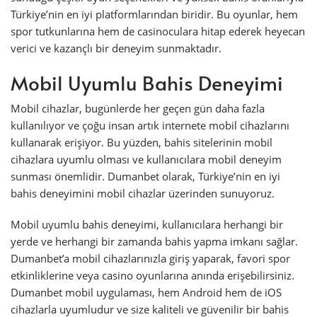
Türkiye’nin en iyi platformlarından biridir. Bu oyunlar, hem
spor tutkunlarına hem de casinoculara hitap ederek heyecan
verici ve kazançlı bir deneyim sunmaktadır.
Mobil Uyumlu Bahis Deneyimi
Mobil cihazlar, bugünlerde her geçen gün daha fazla
kullanılıyor ve çoğu insan artık internete mobil cihazlarını
kullanarak erişiyor. Bu yüzden, bahis sitelerinin mobil
cihazlara uyumlu olması ve kullanıcılara mobil deneyim
sunması önemlidir. Dumanbet olarak, Türkiye’nin en iyi
bahis deneyimini mobil cihazlar üzerinden sunuyoruz.
Mobil uyumlu bahis deneyimi, kullanıcılara herhangi bir
yerde ve herhangi bir zamanda bahis yapma imkanı sağlar.
Dumanbet’a mobil cihazlarınızla giriş yaparak, favori spor
etkinliklerine veya casino oyunlarına anında erişebilirsiniz.
Dumanbet mobil uygulaması, hem Android hem de iOS
cihazlarla uyumludur ve size kaliteli ve güvenilir bir bahis