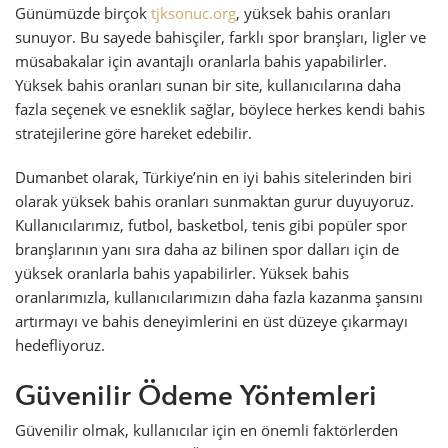
Günümüzde birçok
tjksonuc.org
, yüksek bahis oranları
sunuyor. Bu sayede bahisçiler, farklı spor branşları, ligler ve
müsabakalar için avantajlı oranlarla bahis yapabilirler.
Yüksek bahis oranları sunan bir site, kullanıcılarına daha
fazla seçenek ve esneklik sağlar, böylece herkes kendi bahis
stratejilerine göre hareket edebilir.
Dumanbet olarak, Türkiye’nin en iyi bahis sitelerinden biri
olarak yüksek bahis oranları sunmaktan gurur duyuyoruz.
Kullanıcılarımız, futbol, basketbol, tenis gibi popüler spor
branşlarının yanı sıra daha az bilinen spor dalları için de
yüksek oranlarla bahis yapabilirler. Yüksek bahis
oranlarımızla, kullanıcılarımızın daha fazla kazanma şansını
artırmayı ve bahis deneyimlerini en üst düzeye çıkarmayı
hedefliyoruz.
Güvenilir Ödeme Yöntemleri
Güvenilir olmak, kullanıcılar için en önemli faktörlerden