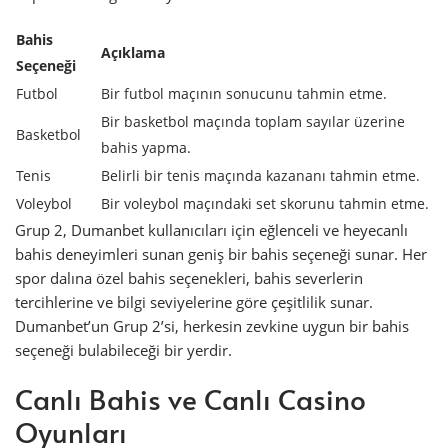
Bahis
Açıklama
Seçeneği
Futbol
Bir futbol maçının sonucunu tahmin etme.
Bir basketbol maçında toplam sayılar üzerine
Basketbol
bahis yapma.
Tenis
Belirli bir tenis maçında kazananı tahmin etme.
Voleybol
Bir voleybol maçındaki set skorunu tahmin etme.
Grup 2, Dumanbet kullanıcıları için eğlenceli ve heyecanlı
bahis deneyimleri sunan geniş bir bahis seçeneği sunar. Her
spor dalına özel bahis seçenekleri, bahis severlerin
tercihlerine ve bilgi seviyelerine göre çeşitlilik sunar.
Dumanbet’un Grup 2’si, herkesin zevkine uygun bir bahis
seçeneği bulabileceği bir yerdir.
Canlı Bahis ve Canlı Casino
Oyunları