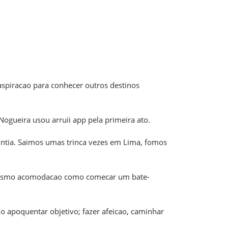
piracao para conhecer outros destinos
ogueira usou arruii app pela primeira ato.
Cintia. Saimos umas trinca vezes em Lima, fomos
ii mesmo acomodacao como comecar um bate-
 apoquentar objetivo; fazer afeicao, caminhar