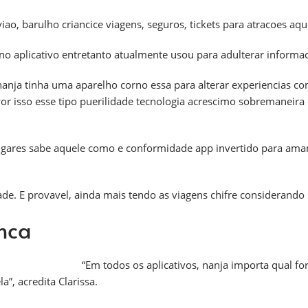
viao, barulho criancice viagens, seguros, tickets para atracoes aq
 no aplicativo entretanto atualmente usou para adulterar informac
nanja tinha uma aparelho corno essa para alterar experiencias co
or isso esse tipo puerilidade tecnologia acrescimo sobremaneira 
ugares sabe aquele como e conformidade app invertido para ama
ade. E provavel, ainda mais tendo as viagens chifre considerando
anca
“Em todos os aplicativos, nanja importa qual fo
”, acredita Clarissa.