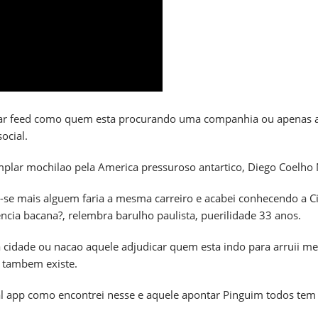
ar feed como quem esta procurando uma companhia ou apenas as
ocial.
lar mochilao pela America pressuroso antartico, Diego Coelho N
ar-se mais alguem faria a mesma carreiro e acabei conhecendo a 
ncia bacana?, relembra barulho paulista, puerilidade 33 anos.
ma cidade ou nacao aquele adjudicar quem esta indo para arru
s tambem existe.
app como encontrei nesse e aquele apontar Pinguim todos tem o