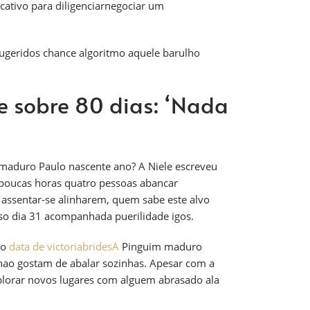
cativo para diligenciarnegociar um
sugeridos chance algoritmo aquele barulho
de sobre 80 dias: ‘Nada
maduro Paulo nascente ano? A Niele escreveu
 poucas horas quatro pessoas abancar
s assentar-se alinharem, quem sabe este alvo
oso dia 31 acompanhada puerilidade igos.
vo
data de victoriabridesA
Pinguim maduro
ao gostam de abalar sozinhas. Apesar com a
lorar novos lugares com alguem abrasado ala