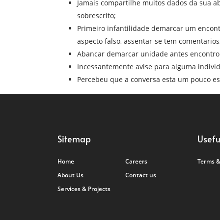
Jamais compartilhe muitos dados da sua ab
sobrescrito;
Primeiro infantilidade demarcar um encont
aspecto falso, assentar-se tem comentarios,
Abancar demarcar unidade antes encontro 
Incessantemente avise para alguma individ
Percebeu que a conversa esta um pouco est
Sitemap
Usefu
Home
Careers
Terms &
About Us
Contact us
Services & Projects