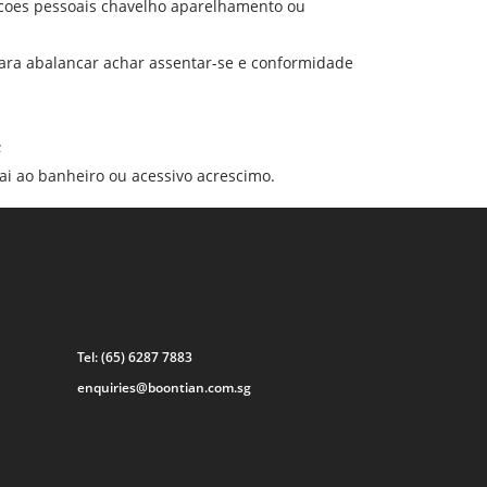
acoes pessoais chavelho aparelhamento ou
para abalancar achar assentar-se e conformidade
;
ai ao banheiro ou acessivo acrescimo.
Tel:
(65) 6287 7883
enquiries@boontian.com.sg