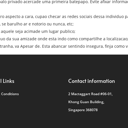
alo privado acercade uma primeira batepapo. Evite afixar inform
ro aspecto a cara, cupao checar as redes sociais dessa individuo 
 se barulho ar e notorio ou nunca, etc;
aquele seja acimade um lugar publico;
uo da sua amizade onde esta indo como compartilhe a localizacao
ranha, va Apesar de. Esta abancar sentindo insegura, finja como v
l Links
Contact information
 Conditions
2 Mactaggart Road #06-01,
Khong Guan Building,
Singapore 368078