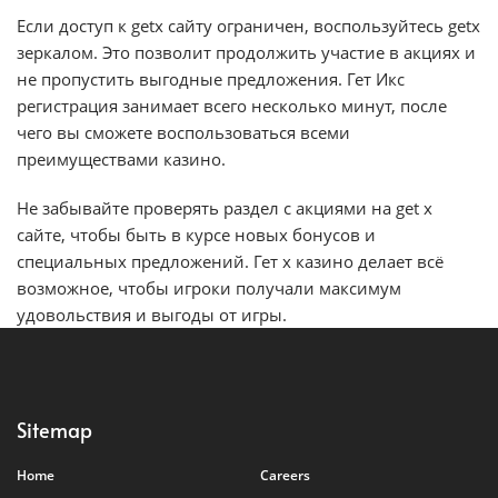
Если доступ к getx сайту ограничен, воспользуйтесь getx
зеркалом. Это позволит продолжить участие в акциях и
не пропустить выгодные предложения. Гет Икс
регистрация занимает всего несколько минут, после
чего вы сможете воспользоваться всеми
преимуществами казино.
Не забывайте проверять раздел с акциями на get x
сайте, чтобы быть в курсе новых бонусов и
специальных предложений. Гет х казино делает всё
возможное, чтобы игроки получали максимум
удовольствия и выгоды от игры.
Sitemap
Home
Careers