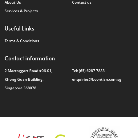
About Us
Contact us
Services & Projects
Useful Links
Terms & Conditions
Contact information
2 Mactaggart Road #06-01,
Tel:
(65) 6287 7883
Khong Guan Building,
enquiries@boontian.com.sg
Singapore 368078