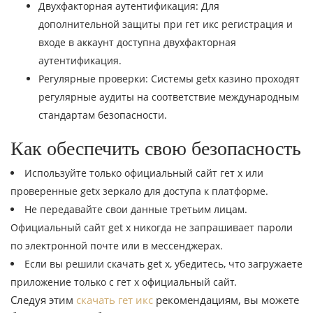
Двухфакторная аутентификация: Для
дополнительной защиты при гет икс регистрация и
входе в аккаунт доступна двухфакторная
аутентификация.
Регулярные проверки: Системы getx казино проходят
регулярные аудиты на соответствие международным
стандартам безопасности.
Как обеспечить свою безопасность
Используйте только официальный сайт гет х или
проверенные getx зеркало для доступа к платформе.
Не передавайте свои данные третьим лицам.
Официальный сайт get x никогда не запрашивает пароли
по электронной почте или в мессенджерах.
Если вы решили скачать get x, убедитесь, что загружаете
приложение только с гет х официальный сайт.
Следуя этим
скачать гет икс
рекомендациям, вы можете