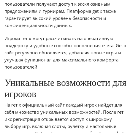
пользователи получают доступ к эксклюзивным
предложениям и турнирам. Платформа get x также
гарантирует высокий уровень безопасности и
конфиденциальности данных.
Игроки гет х могут рассчитывать на оперативную
поддержку и удобные способы пополнения счета. Get x
сайт регулярно обновляется, добавляя новые игры и
улучшая функционал для максимального комфорта
пользователей.
Уникальные возможности для
игроков
На гет х официальный сайт каждый игрок найдет для
себя множество уникальных возможностей. После гет
икс регистрация открывается доступ к широкому
выбору игр, включая слоты, рулетку и настольные