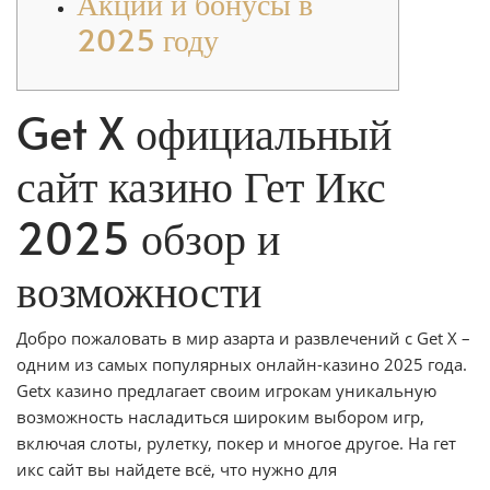
Акции и бонусы в
2025 году
Get X официальный
сайт казино Гет Икс
2025 обзор и
возможности
Добро пожаловать в мир азарта и развлечений с Get X –
одним из самых популярных онлайн-казино 2025 года.
Getx казино предлагает своим игрокам уникальную
возможность насладиться широким выбором игр,
включая слоты, рулетку, покер и многое другое. На гет
икс сайт вы найдете всё, что нужно для