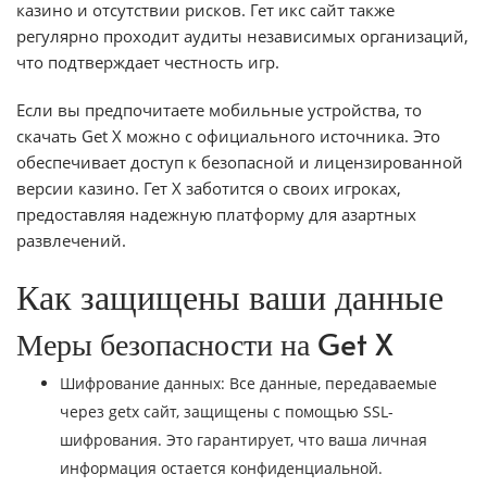
казино и отсутствии рисков. Гет икс сайт также
регулярно проходит аудиты независимых организаций,
что подтверждает честность игр.
Если вы предпочитаете мобильные устройства, то
скачать Get X можно с официального источника. Это
обеспечивает доступ к безопасной и лицензированной
версии казино. Гет Х заботится о своих игроках,
предоставляя надежную платформу для азартных
развлечений.
Как защищены ваши данные
Меры безопасности на Get X
Шифрование данных: Все данные, передаваемые
через getx сайт, защищены с помощью SSL-
шифрования. Это гарантирует, что ваша личная
информация остается конфиденциальной.