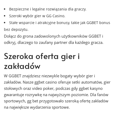
Bezpieczne i legalne rozwiązania dla graczy.
Szeroki wybór gier w GG Casino.
Stałe wsparcie i atrakcyjne bonusy, takie jak GGBET bonus
bez depozytu.
Dołącz do grona zadowolonych użytkowników GGBET i
odkryj, dlaczego to zaufany partner dla każdego gracza.
Szeroka oferta gier i
zakładów
W GGBET znajdziesz niezwykle bogaty wybór gier i
zakładów. Nasze ggbet casino oferuje setki automatów, gier
stołowych oraz video poker, podczas gdy ggbet kasyno
gwarantuje rozrywkę na najwyższym poziomie. Dla fanów
sportowych, gg bet przygotowało szeroką ofertę zakładów
na największe wydarzenia sportowe.