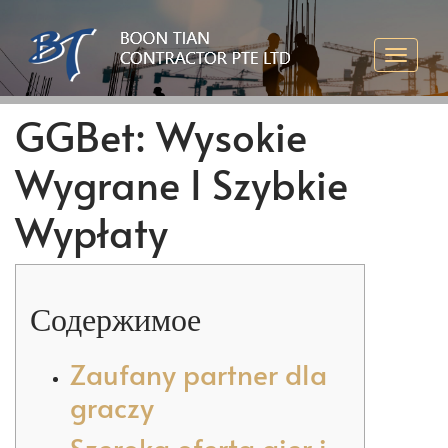
GGBet: Wysokie
Wygrane I Szybkie
Wypłaty
Содержимое
Zaufany partner dla
graczy
Szeroka oferta gier i