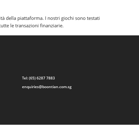
ità della piattaforma. I nostri giochi sono testati
tutte le transazioni finanziarie.
Tel:
(65) 6287 7883
enquiries@boontian.com.sg