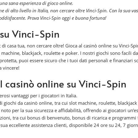
 una sana esperienza di gioco online.
ine di alto livello in Italia, non cercare oltre Vinci-Spin. Con la su
oddisfacente. Prova Vinci-Spin oggi e buona fortuna!
 su Vinci-Spin
di casa tua, non cercare oltre! Gioca al casinò online su Vinci-Spin, 
machine, blackjack, roulette e poker. I nostri giochi sono facili da
 protetta, puoi essere sicuro che i tuoi dati personali e finanziar
a vincere!
l casinò online su Vinci-Spin
osi vantaggi per i giocatori in Italia.
 giochi da casinò online, tra cui slot machine, roulette, blackjack
è noto per la sua sicurezza e affidabilità, offrendo ai giocatori un
zioni, tra cui bonus di benvenuto, bonus di ricarica e programmi 
sua eccellente assistenza clienti, disponibile 24 ore su 24, 7 giorni