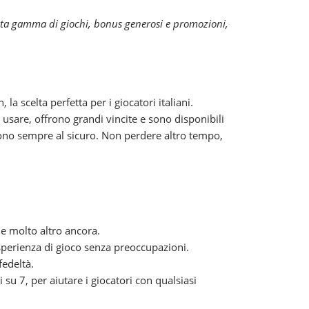
a vasta gamma di giochi, bonus generosi e promozioni,
la scelta perfetta per i giocatori italiani.
 usare, offrono grandi vincite e sono disponibili
i sono sempre al sicuro. Non perdere altro tempo,
 e molto altro ancora.
’esperienza di gioco senza preoccupazioni.
fedeltà.
 su 7, per aiutare i giocatori con qualsiasi