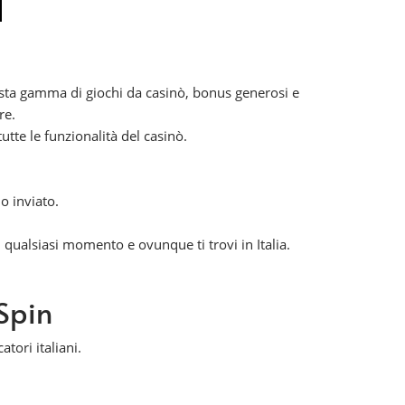
 vasta gamma di giochi da casinò, bonus generosi e
re.
tutte le funzionalità del casinò.
o inviato.
in qualsiasi momento e ovunque ti trovi in Italia.
-Spin
atori italiani.