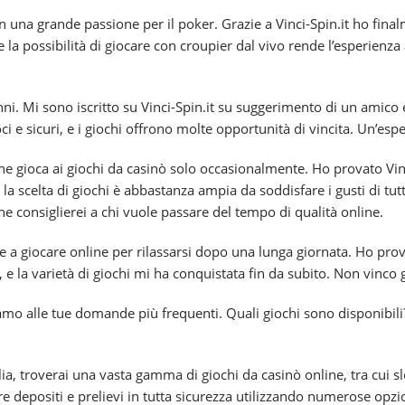
 una grande passione per il poker. Grazie a Vinci-Spin.it ho finalm
e la possibilità di giocare con croupier dal vivo rende l’esperienza 
anni. Mi sono iscritto su Vinci-Spin.it su suggerimento di un am
oci e sicuri, e i giochi offrono molte opportunità di vincita. Un’es
e gioca ai giochi da casinò solo occasionalmente. Ho provato Vinc
 la scelta di giochi è abbastanza ampia da soddisfare i gusti di tu
e consiglierei a chi vuole passare del tempo di qualità online.
e a giocare online per rilassarsi dopo una lunga giornata. Ho provat
are, e la varietà di giochi mi ha conquistata fin da subito. Non vin
diamo alle tue domande più frequenti. Quali giochi sono disponibi
talia, troverai una vasta gamma di giochi da casinò online, tra cui 
are depositi e prelievi in tutta sicurezza utilizzando numerose opz