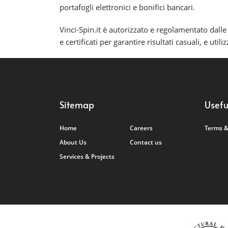
portafogli elettronici e bonifici bancari.
Vinci-Spin.it è autorizzato e regolamentato dalle au
e certificati per garantire risultati casuali, e uti
Sitemap
Usefu
Home
Careers
Terms &
About Us
Contact us
Services & Projects