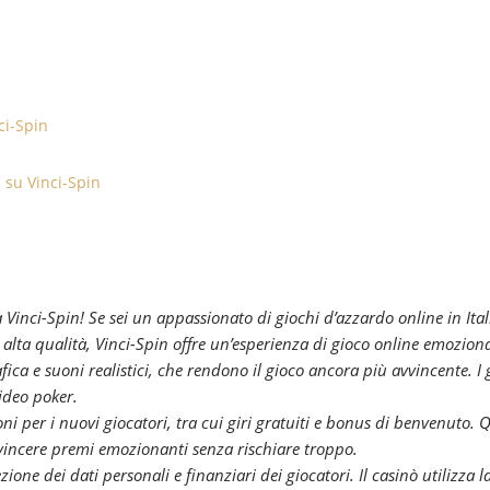
ci-Spin
i su Vinci-Spin
a Vinci-Spin! Se sei un appassionato di giochi d’azzardo online in It
ta qualità, Vinci-Spin offre un’esperienza di gioco online emozionante
afica e suoni realistici, che rendono il gioco ancora più avvincente. I
video poker.
oni per i nuovi giocatori, tra cui giri gratuiti e bonus di benvenuto
i vincere premi emozionanti senza rischiare troppo.
zione dei dati personali e finanziari dei giocatori. Il casinò utilizza 