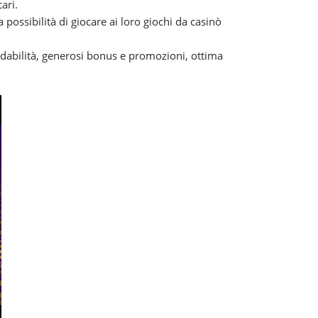
ari.
a possibilità di giocare ai loro giochi da casinò
fidabilità, generosi bonus e promozioni, ottima