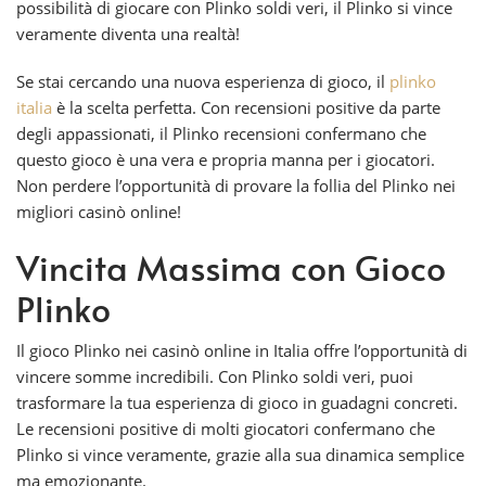
possibilità di giocare con Plinko soldi veri, il Plinko si vince
veramente diventa una realtà!
Se stai cercando una nuova esperienza di gioco, il
plinko
italia
è la scelta perfetta. Con recensioni positive da parte
degli appassionati, il Plinko recensioni confermano che
questo gioco è una vera e propria manna per i giocatori.
Non perdere l’opportunità di provare la follia del Plinko nei
migliori casinò online!
Vincita Massima con Gioco
Plinko
Il gioco Plinko nei casinò online in Italia offre l’opportunità di
vincere somme incredibili. Con Plinko soldi veri, puoi
trasformare la tua esperienza di gioco in guadagni concreti.
Le recensioni positive di molti giocatori confermano che
Plinko si vince veramente, grazie alla sua dinamica semplice
ma emozionante.