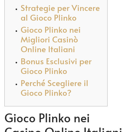
Strategie per Vincere
al Gioco Plinko
Gioco Plinko nei
Migliori Casinò
Online Italiani
Bonus Esclusivi per
Gioco Plinko
Perché Scegliere il
Gioco Plinko?
Gioco Plinko nei
Casino Online Italiani