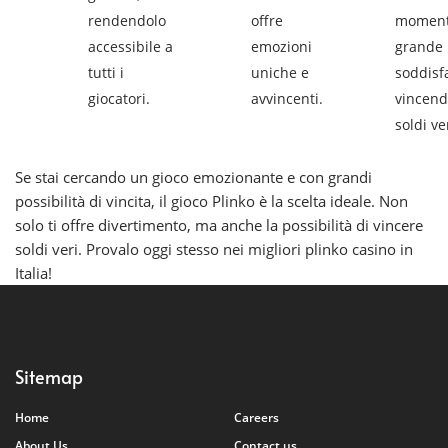
rendendolo
offre
moment
accessibile a
emozioni
grande
tutti i
uniche e
soddisf
giocatori.
avvincenti.
vincen
soldi ve
Se stai cercando un gioco emozionante e con grandi
possibilità di vincita, il gioco Plinko è la scelta ideale. Non
solo ti offre divertimento, ma anche la possibilità di vincere
soldi veri. Provalo oggi stesso nei migliori plinko casino in
Italia!
Sitemap
Home
Careers
About Us
Contact us