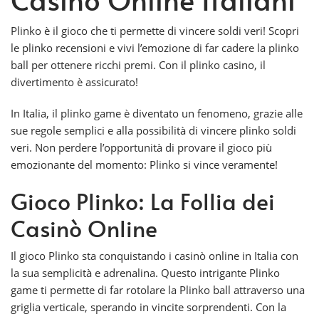
Plinko è il gioco che ti permette di vincere soldi veri! Scopri
le plinko recensioni e vivi l’emozione di far cadere la plinko
ball per ottenere ricchi premi. Con il plinko casino, il
divertimento è assicurato!
In Italia, il plinko game è diventato un fenomeno, grazie alle
sue regole semplici e alla possibilità di vincere plinko soldi
veri. Non perdere l’opportunità di provare il gioco più
emozionante del momento: Plinko si vince veramente!
Gioco Plinko: La Follia dei
Casinò Online
Il gioco Plinko sta conquistando i casinò online in Italia con
la sua semplicità e adrenalina. Questo intrigante Plinko
game ti permette di far rotolare la Plinko ball attraverso una
griglia verticale, sperando in vincite sorprendenti. Con la