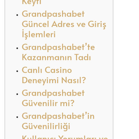
Keyfi
Grandpashabet
Güncel Adres ve Giriş
İşlemleri
Grandpashabet’te
Kazanmanın Tadı
Canlı Casino
Deneyimi Nasıl?
Grandpashabet
Güvenilir mi?
Grandpashabet’in
Güvenilirliği
Kullanıcı Yorumları ve