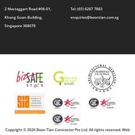
2 Mactaggart Road #06-01,
Tel:
(65) 6287 7883
Khong Guan Building,
enquiries@boontian.com.sg
Singapore 368078
Copyright © 2026 Boon Tian Contractor Pte Ltd. All rights reserved.
Web