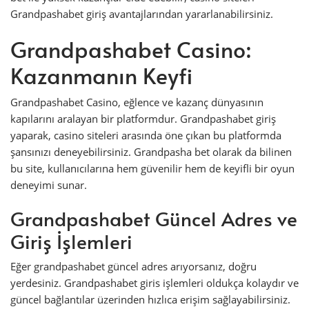
Grandpashabet giriş avantajlarından yararlanabilirsiniz.
Grandpashabet Casino:
Kazanmanın Keyfi
Grandpashabet Casino, eğlence ve kazanç dünyasının
kapılarını aralayan bir platformdur. Grandpashabet giriş
yaparak, casino siteleri arasında öne çıkan bu platformda
şansınızı deneyebilirsiniz. Grandpasha bet olarak da bilinen
bu site, kullanıcılarına hem güvenilir hem de keyifli bir oyun
deneyimi sunar.
Grandpashabet Güncel Adres ve
Giriş İşlemleri
Eğer grandpashabet güncel adres arıyorsanız, doğru
yerdesiniz. Grandpashabet giris işlemleri oldukça kolaydır ve
güncel bağlantılar üzerinden hızlıca erişim sağlayabilirsiniz.