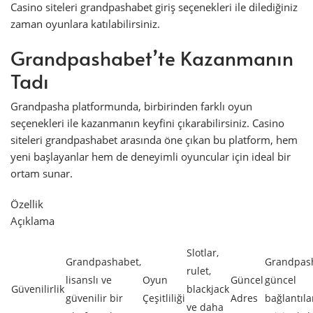
Casino siteleri grandpashabet giriş seçenekleri ile dilediğiniz
zaman oyunlara katılabilirsiniz.
Grandpashabet’te Kazanmanın
Tadı
Grandpasha platformunda, birbirinden farklı oyun
seçenekleri ile kazanmanın keyfini çıkarabilirsiniz. Casino
siteleri grandpashabet arasında öne çıkan bu platform, hem
yeni başlayanlar hem de deneyimli oyuncular için ideal bir
ortam sunar.
Özellik
Açıklama
Slotlar,
Grandpashabet,
Grandpas
rulet,
lisanslı ve
Oyun
Güncel
güncel
Güvenilirlik
blackjack
güvenilir bir
Çeşitliliği
Adres
bağlantılar
ve daha