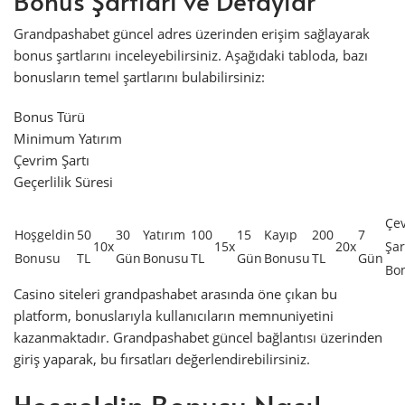
Bonus Şartları ve Detaylar
Grandpashabet güncel adres üzerinden erişim sağlayarak
bonus şartlarını inceleyebilirsiniz. Aşağıdaki tabloda, bazı
bonusların temel şartlarını bulabilirsiniz:
Bonus Türü
Minimum Yatırım
Çevrim Şartı
Geçerlilik Süresi
Çe
Hoşgeldin
50
30
Yatırım
100
15
Kayıp
200
7
10x
15x
20x
Şar
Bonusu
TL
Gün
Bonusu
TL
Gün
Bonusu
TL
Gün
Bo
Casino siteleri grandpashabet arasında öne çıkan bu
platform, bonuslarıyla kullanıcıların memnuniyetini
kazanmaktadır. Grandpashabet güncel bağlantısı üzerinden
giriş yaparak, bu fırsatları değerlendirebilirsiniz.