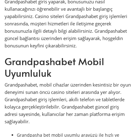
Grandpashabet giris yaparak, bonusunuzu nasıl
kullanacağınızı öğrenebilir ve avantajlı bir başlangıç
yapabilirsiniz. Casino siteleri Grandpashabet giriş işlemleri
sonrasında, müşteri hizmetleri ile iletişime geçerek
bonusunuzla ilgili detaylı bilgi alabilirsiniz. Grandpashabet
güncel bağlantısı üzerinden erişim sağlayarak, hoşgeldin
bonusunun keyfini çıkarabilirsiniz.
Grandpashabet Mobil
Uyumluluk
Grandpashabet, mobil cihazlar üzerinden kesintisiz bir oyun
deneyimi sunan öncü casino siteleri arasında yer alıyor.
Grandpashabet giriş işlemleri, akıllı telefon ve tabletlerde
kolayca gerçekleştirilebilir. Grandpashabet güncel giriş
adresi sayesinde, kullanıcılar her zaman platforma erişim
sağlayabilir.
Grandpasha bet mobil uyumlu arayüzü ile hızlı ve