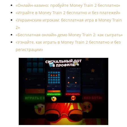
«Онлайн-казино: пробуйте Money Train 2 бесплатно»
«Играйте в Money Train 2 бесплатно и без платежей»
«Украинским игрокам: бесплатная игра в Money Train
2»
«Бесплатная онлайн-демо Money Train 2: как сыграть»
«Узнайте, как играть в Money Train 2 бесплатно и без
регистрации»