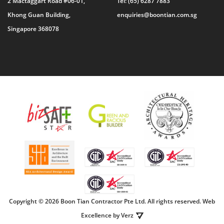
2 Mactaggart Road #06-01,
Tel:
(65) 6287 7883
Khong Guan Building,
enquiries@boontian.com.sg
Singapore 368078
Copyright © 2026 Boon Tian Contractor Pte Ltd. All rights reserved.
Web
Excellence
by
Verz