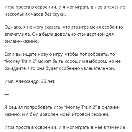
Игра проста в освоении, и я мог играть в нее в течение
нескольких часов без скуки.
Однако, я не могу сказать, что эта игра меня особенно
впечатлила. Она была довольно стандартной для
онлайн-казино.
Если вы ищете новую игру, чтобы попробовать, то
“Money Train 2” может быть хорошим выбором, но не
ожидайте, что она будет особенно увлекательной.
Имя: Александр, 35 лет.
—
Я решил попробовать игру “Money Train 2” в онлайн-
казино, и я был доволен моей игровой сессией.
Игра проста в освоении, и я мог играть в нее в течение