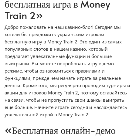
бесплатная игра в Money
Train 2»
Добро пожаловать на наш казино-блог! Сегодня мы
хотели бы предложить украинским игрокам
бесплатную игру в Money Train 2. Это один из самых
популярных слотов в нашем казино, который
предлагает увлекательные функции и большие
выигрыши. Вы можете попробовать игру в демо-
режиме, чтобы ознакомиться с правилами и
функциями, прежде чем начать играть за реальные
деньги. Кроме того, мы регулярно проводим турниры и
акции для игроков Money Train 2, поэтому оставайтесь
на связи, чтобы не пропустить свои шансы выиграть
еще больше. Начните играть сегодня и наслаждайтесь
увлекательной игрой в Money Train 2!
«Бесплатная онлайн-демо