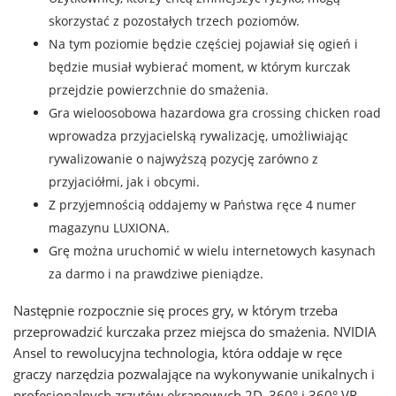
skorzystać z pozostałych trzech poziomów.
Na tym poziomie będzie częściej pojawiał się ogień i
będzie musiał wybierać moment, w którym kurczak
przejdzie powierzchnie do smażenia.
Gra wieloosobowa hazardowa gra crossing chicken road
wprowadza przyjacielską rywalizację, umożliwiając
rywalizowanie o najwyższą pozycję zarówno z
przyjaciółmi, jak i obcymi.
Z przyjemnością oddajemy w Państwa ręce 4 numer
magazynu LUXIONA.
Grę można uruchomić w wielu internetowych kasynach
za darmo i na prawdziwe pieniądze.
Następnie rozpocznie się proces gry, w którym trzeba
przeprowadzić kurczaka przez miejsca do smażenia. NVIDIA
Ansel to rewolucyjna technologia, która oddaje w ręce
graczy narzędzia pozwalające na wykonywanie unikalnych i
profesjonalnych zrzutów ekranowych 2D, 360° i 360° VR