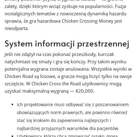
zalety, dzięki którym wciąż zyskuje na popularności. Fuzja
nostalgicznych tematów z nowoczesną dynamiką hazardu
sprawia, że gra hazardowa Chicken Crossing Money jest
nieodparta.
System informacji przestrzennej
Jeśli nie zdążył na czas pokonać przeszkody, kurczak
natychmiast się smaży i gra się kończy. Przy takim wyniku
potencjalna wygrana zostaje anulowana. Wszystkie wyniki w
Chicken Road są losowe, a gracze mogą liczyć tylko na swoje
szczęście. W Chicken Cross the Road użytkownicy mogą
uzyskać maksymalną wygraną — $20,000.
Ich projektowanie musi odbywać się z poszanowaniem
obowiązujących norm prawnych, ale powinno również
stać się krokiem do zapewnienia najlepszych i
najbardziej przyjaznych warunków dla pacjentów.
Użytkownicy, którzy chcą zmniejszyć ryzyko, mogą