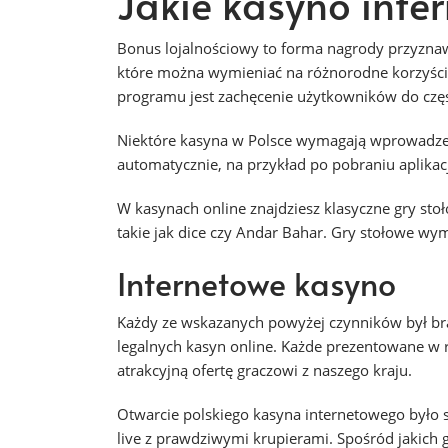
Jakie kasyno inte
Bonus lojalnościowy to forma nagrody przyznaw
które można wymieniać na różnorodne korzyści,
programu jest zachęcenie użytkowników do częst
Niektóre kasyna w Polsce wymagają wprowadzeni
automatycznie, na przykład po pobraniu aplikacj
W kasynach online znajdziesz klasyczne gry stoło
takie jak dice czy Andar Bahar. Gry stołowe wyma
Internetowe kasyno
Każdy ze wskazanych powyżej czynników był bra
legalnych kasyn online. Każde prezentowane w ra
atrakcyjną ofertę graczowi z naszego kraju.
Otwarcie polskiego kasyna internetowego było 
live z prawdziwymi krupierami. Spośród jakich