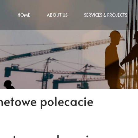
HOME
ABOUT US
SERVICES & PROJECTS
rnetowe polecacie