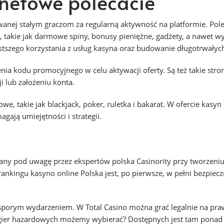
rnetowe polecacie
anej stałym graczom za regularną aktywność na platformie. Pol
 takie jak darmowe spiny, bonusy pieniężne, gadżety, a nawet w
szego korzystania z usług kasyna oraz budowanie długotrwałych r
a kodu promocyjnego w celu aktywacji oferty. Są też takie str
i lub założeniu konta.
we, takie jak blackjack, poker, ruletka i bakarat. W ofercie kasyn 
gają umiejętności i strategii.
ny pod uwagę przez ekspertów polska Casinority przy tworzeniu 
nkingu kasyno online Polska jest, po pierwsze, w pełni bezpiecz
sporym wydarzeniem. W Total Casino można grać legalnie na pra
 gier hazardowych możemy wybierać? Dostępnych jest tam ponad 1