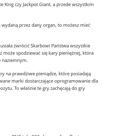
ite King czy Jackpot Giant, a przede wszystkim
cję wydaną przez dany organ, to możesz mieć
usiała zwrócić Skarbowi Państwa wszystkie
z może spodziewać się kary pieniężnej, która
ie naziemnym.
ry na prawdziwe pieniądze, które posiadają
owane marki dostarczające oprogramowanie dla
ozytu. To właśnie te gry zachęcają do gry