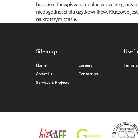
bezpośredni wpływ na ogólne wrażenie gracza o
niedogodności dla użytkowników. Kluczowe jest,
najkrótszym czasie.
Sitemap
Usefu
Home
Careers
Terms &
About Us
Contact us
Services & Projects