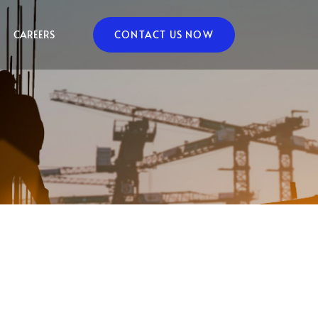
CAREERS
CONTACT US NOW