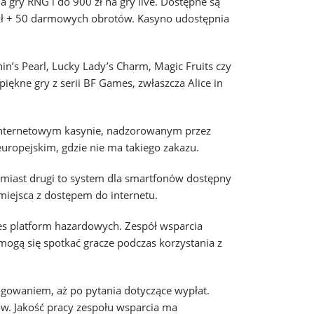
 gry RNG i do 900 zł na gry live. Dostępne są
zł + 50 darmowych obrotów. Kasyno udostępnia
hin’s Pearl, Lucky Lady’s Charm, Magic Fruits czy
iękne gry z serii BF Games, zwłaszcza Alice in
m internetowym kasynie, nadzorowanym przez
europejskim, gdzie nie ma takiego zakazu.
tomiast drugi to system dla smartfonów dostępny
 miejsca z dostępem do internetu.
es platform hazardowych. Zespół wsparcia
 mogą się spotkać gracze podczas korzystania z
gowaniem, aż po pytania dotyczące wypłat.
ów. Jakość pracy zespołu wsparcia ma