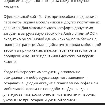
и доля еженедельного возврата средств в случае
неудачи.
Официальный сайт Гет Икс приспособлен под всякие
параметры экрана мобильников и других портативных
девайсов. Для максимального комфорта допустимо
загрузить загружаемую версию на Android или айОС и
входить в онлайн-клуб одним кликом по эмблеме на
главной странице. Имеющийся функционал мобильной
версии и приложения, а также перечень автоматов и
поощрений на 100% идентичны десктопной версии
казино.
Когда геймеро уже имеет учетную запись на
официальном веб-ресурсе азартного заведения,
создавать еще один аккаунт в скачиваемом софте или
мобильной версии не понадобится. Для входа в
учетную запись достаточно вписать логин и пароль,
указанные при создании учетной записи.