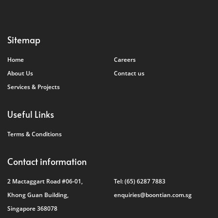
Sitemap
Home
Careers
About Us
Contact us
Services & Projects
Useful Links
Terms & Conditions
Contact information
2 Mactaggart Road #06-01,
Tel:
(65) 6287 7883
Khong Guan Building,
enquiries@boontian.com.sg
Singapore 368078