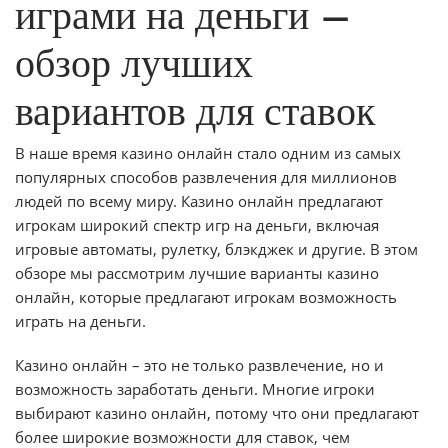
играми на деньги –
обзор лучших
вариантов для ставок
В наше время казино онлайн стало одним из самых
популярных способов развлечения для миллионов
людей по всему миру. Казино онлайн предлагают
игрокам широкий спектр игр на деньги, включая
игровые автоматы, рулетку, блэкджек и другие. В этом
обзоре мы рассмотрим лучшие варианты казино
онлайн, которые предлагают игрокам возможность
играть на деньги.
Казино онлайн – это не только развлечение, но и
возможность заработать деньги. Многие игроки
выбирают казино онлайн, потому что они предлагают
более широкие возможности для ставок, чем