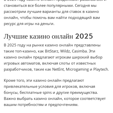
становиться все более популярными. Сегодня мы
рассмотрим лучшие варианты для ставок в казино
онлайн, чтобы помочь вам найти подходящий вам
ресурс для игры на деньги.
Лучшие казино онлайн 2025
В 2025 году на рынке казино онлайн представлены
такие топ-казино, как BitStarz, Wildz, Casimba. Эти
казино онлайн предлагают игрокам широкий выбор
игровых автоматов, включая слоты от известных
разработчиков, такие как NetEnt, Microgaming и Playtech.
Кроме того, эти казино онлайн предлагают
привлекательные условия для игроков, включая
бонусы, бесплатные spins и другие преимущества.
Важно выбрать казино онлайн, которое соответствует
вашим потребностям и предпочтениям.