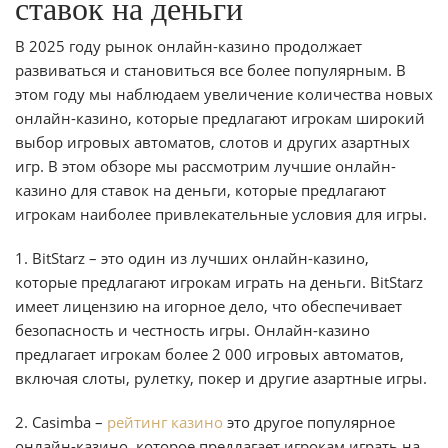
ставок на деньги
В 2025 году рынок онлайн-казино продолжает
развиваться и становиться все более популярным. В
этом году мы наблюдаем увеличение количества новых
онлайн-казино, которые предлагают игрокам широкий
выбор игровых автоматов, слотов и других азартных
игр. В этом обзоре мы рассмотрим лучшие онлайн-
казино для ставок на деньги, которые предлагают
игрокам наиболее привлекательные условия для игры.
1. BitStarz – это один из лучших онлайн-казино,
которые предлагают игрокам играть на деньги. BitStarz
имеет лицензию на игорное дело, что обеспечивает
безопасность и честность игры. Онлайн-казино
предлагает игрокам более 2 000 игровых автоматов,
включая слоты, рулетку, покер и другие азартные игры.
2. Casimba –
рейтинг казино
это другое популярное
онлайн-казино, которое предлагает игрокам играть на