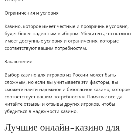
Ограничения и условия
Казино, которое имеет честные и прозрачные условия,
будет более надежным выбором. Убедитесь, что казино
имеет доступные условия и ограничения, которые
соответствуют вашим потребностям.
Заключение
Выбор казино для игроков из России может быть
сложным, но если вы учитываете эти факторы, вы
сможете найти надежное и безопасное казино, которое
соответствует вашим потребностям. Памятка: всегда
читайте отзывы и отзывы других игроков, чтобы
убедиться в надежности казино.
Лучшие онлайн-казино для