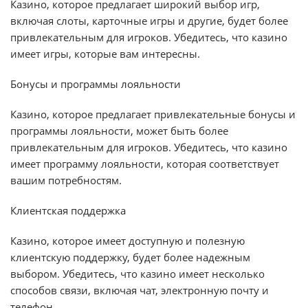
Казино, которое предлагает широкий выбор игр,
включая слоты, карточные игры и другие, будет более
привлекательным для игроков. Убедитесь, что казино
имеет игры, которые вам интересны.
Бонусы и программы лояльности
Казино, которое предлагает привлекательные бонусы и
программы лояльности, может быть более
привлекательным для игроков. Убедитесь, что казино
имеет программу лояльности, которая соответствует
вашим потребностям.
Клиентская поддержка
Казино, которое имеет доступную и полезную
клиентскую поддержку, будет более надежным
выбором. Убедитесь, что казино имеет несколько
способов связи, включая чат, электронную почту и
телефон.