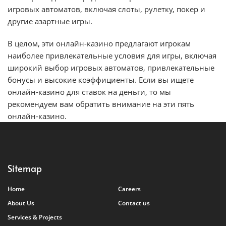
игровых автоматов, включая слоты, рулетку, покер и
другие азартные игры.
В целом, эти онлайн-казино предлагают игрокам
наиболее привлекательные условия для игры, включая
широкий выбор игровых автоматов, привлекательные
бонусы и высокие коэффициенты. Если вы ищете
онлайн-казино для ставок на деньги, то мы
рекомендуем вам обратить внимание на эти пять
онлайн-казино.
Sitemap
Home
Careers
About Us
Contact us
Services & Projects