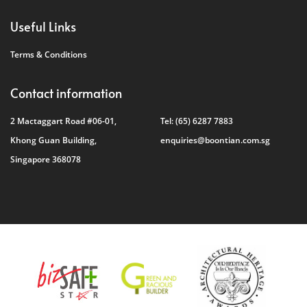
Useful Links
Terms & Conditions
Contact information
2 Mactaggart Road #06-01,
Tel:
(65) 6287 7883
Khong Guan Building,
enquiries@boontian.com.sg
Singapore 368078