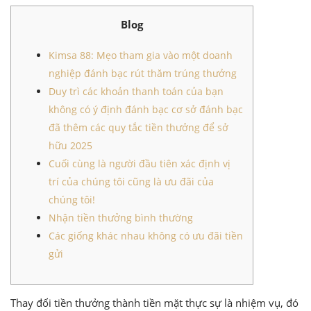
Blog
Kimsa 88: Mẹo tham gia vào một doanh
nghiệp đánh bạc rút thăm trúng thưởng
Duy trì các khoản thanh toán của bạn
không có ý định đánh bạc cơ sở đánh bạc
đã thêm các quy tắc tiền thưởng để sở
hữu 2025
Cuối cùng là người đầu tiên xác định vị
trí của chúng tôi cũng là ưu đãi của
chúng tôi!
Nhận tiền thưởng bình thường
Các giống khác nhau không có ưu đãi tiền
gửi
Thay đổi tiền thưởng thành tiền mặt thực sự là nhiệm vụ, đó