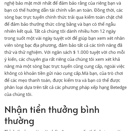
nghệ bảo mật mới nhất để đảm bảo rằng của riêng bạn và
bạn có thể hướng dẫn tài chính vẫn an toàn. Đồng thời, các
sòng bạc trực tuyến chính thức trải qua kiểm toán chặt chẽ
để đảm bảo thưởng thức công bằng và bạn có thể ngẫu
nhiên kết quả. Tất cả chúng tôi dành nhiều hơn 12 ngày
trong suốt một vài ngày tuyệt vời để giúp bạn xem xét nhân
viên sòng bạc địa phương, đảm bảo tất cả các tính năng đã
thử và thử nghiệm. Với ngân sách $ 1.000 tuyệt vời cho mỗi
ý kiến, các chuyên gia rất riêng của chúng tôi xem xét khả
năng mà một sòng bạc trực tuyến cũng cung cấp, ngoài việc
không có khoản tiền gửi nào cung cấp.Mà bạn, của trò chơi
để các mẹo thanh toán, được kiểm tra và bạn có thể được
phân loại dựa trên tất cả các phương pháp xếp hạng Betedge
của chúng tôi.
Nhận tiền thưởng bình
thường