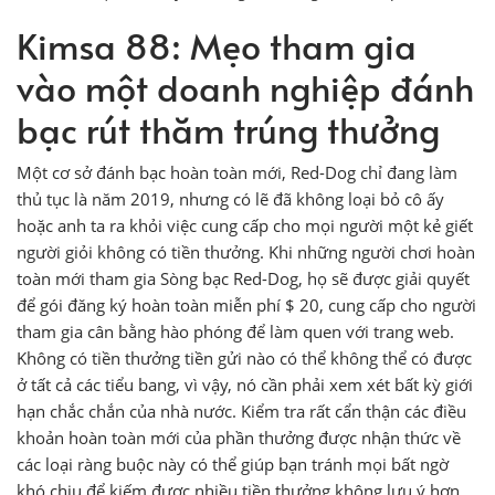
Kimsa 88: Mẹo tham gia
vào một doanh nghiệp đánh
bạc rút thăm trúng thưởng
Một cơ sở đánh bạc hoàn toàn mới, Red-Dog chỉ đang làm
thủ tục là năm 2019, nhưng có lẽ đã không loại bỏ cô ấy
hoặc anh ta ra khỏi việc cung cấp cho mọi người một kẻ giết
người giỏi không có tiền thưởng. Khi những người chơi hoàn
toàn mới tham gia Sòng bạc Red-Dog, họ sẽ được giải quyết
để gói đăng ký hoàn toàn miễn phí $ 20, cung cấp cho người
tham gia cân bằng hào phóng để làm quen với trang web.
Không có tiền thưởng tiền gửi nào có thể không thể có được
ở tất cả các tiểu bang, vì vậy, nó cần phải xem xét bất kỳ giới
hạn chắc chắn của nhà nước. Kiểm tra rất cẩn thận các điều
khoản hoàn toàn mới của phần thưởng được nhận thức về
các loại ràng buộc này có thể giúp bạn tránh mọi bất ngờ
khó chịu để kiếm được nhiều tiền thưởng không lưu ý hơn.