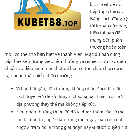
kích hoạt để nó
tiếp thị kết xuất.
Bằng cách đăng ký
tài khoản của bạn,
hiện tại bạn đã
mang đến phần
thưởng hoàn toàn
mới, có thể cho bạn biết về thành viên. Mặc dù bạn cung
cấp, hãy xem trang web tiền thưởng và nghiên cứu các điều
khoản và điều kiện mới nhất để bạn có thể chắc chắn rằng
bạn hoàn toàn hiểu phần thưởng.
Vì bạn bắt gặp, tiền thưởng không nhận được là một
cách tuyệt vời để sử dụng một sòng bạc hoặc trò chơi
địa phương thay thế mà không tiếp xúc.
Nếu phần thưởng thêm 20 đô la được thêm vào có một
lần tái đầu tư gấp 10 lần trong một ngày, bạn nên đặt
cược 2 trăm đô la trong giai đoạn này vì được quyền rút