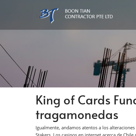
King of Cards Fun
tragamonedas
Igualmente, andamos atentos a los alteraciones
Stakers. Los casinos en internet acerca de Chil