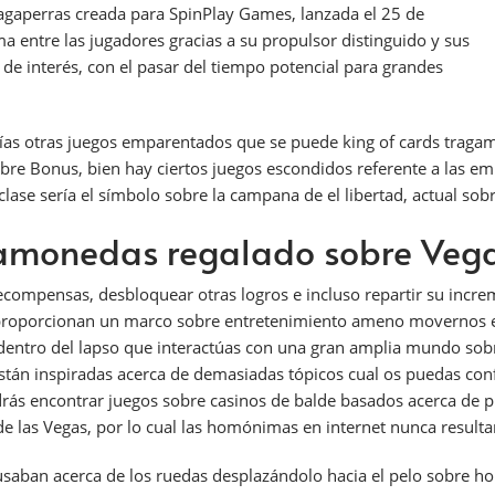
agaperras creada para SpinPlay Games, lanzada el 25 de
 entre las jugadores gracias a su propulsor distinguido y sus
o de interés, con el pasar del tiempo potencial para grandes
í­as otras juegos emparentados que se puede king of cards traga
bre Bonus, bien hay ciertos juegos escondidos referente a las emu
lase serí­a el símbolo sobre la campana de el libertad, actual so
agamonedas regalado sobre Veg
recompensas, desbloquear otras logros e incluso repartir su incr
 proporcionan un marco sobre entretenimiento ameno movernos en
s dentro del lapso que interactúas con una gran amplia mundo so
stán inspiradas acerca de demasiadas tópicos cual os puedas confi
ás encontrar juegos sobre casinos de balde basados acerca de prá
de las Vegas, por lo cual las homónimas en internet nunca resulta
 usaban acerca de los ruedas desplazándolo hacia el pelo sobre 