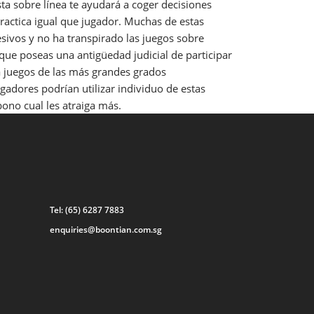
ta sobre línea te ayudará a coger decisiones
practica igual que jugador. Muchas de estas
sivos y no ha transpirado las juegos sobre
 que poseas una antigüedad judicial de participar
a juegos de las más grandes grados
gadores podrían utilizar individuo de estas
ono cual les atraiga más.
Tel:
(65) 6287 7883
enquiries@boontian.com.sg