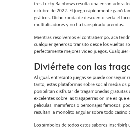
tres Lucky Rainbows resulta una encantadora tr
octubre de 2022. El juego rápidamente ganó fama
gráficos. Dicho ronda de descuento serí­a el foc
multiplicadores y no ha transpirado premios.
Mientras resolvemos el contratiempo, acá tendr
cualquier generoso transito desde los vueltas so
perfectamente mejores video juegos. Cualquier c
Diviértete con las tr
Al igual, entretanto juegas se puede conseguir 
tanto, estas plataformas sobre social media os
posibilitan disfrutar de tragamonedas gratuita
excelentes sobre las tragaperras online es que e
películas, mamíferos o personajes famosos, podr
resultan la monolito angular sobre todo casino 
Los símbolos de todos estos sabores inscribirí¡