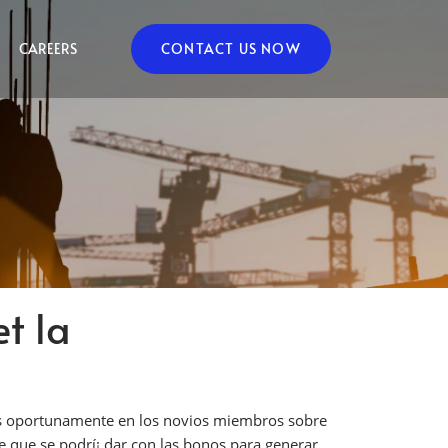
CAREERS
CONTACT US NOW
t la
mos oportunamente en los novios miembros sobre
e que se podrí¡ dar con las bonos para generar