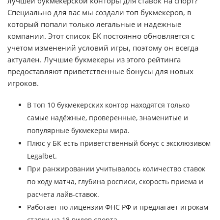
лучшей букмекерской конторы для ставок на спорт?
Специально для вас мы создали топ букмекеров, в
который попали только легальные и надежные
компании. Этот список БК постоянно обновляется с
учетом изменений условий игры, поэтому он всегда
актуален. Лучшие букмекеры из этого рейтинга
предоставляют приветственные бонусы для новых
игроков.
В топ 10 букмекерских контор находятся только
самые надёжные, проверенные, знаменитые и
популярные букмекеры мира.
Плюс у БК есть приветственный бонус с эксклюзивом
Legalbet.
При ранжировании учитывалось количество ставок
по ходу матча, глубина росписи, скорость приема и
расчета лайв-ставок.
Работает по лицензии ФНС РФ и предлагает игрокам
ставки на 18 видов спорта.