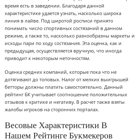
время есть в заведении. Благодаря данной
характеристике удается узнать, насколько широка
линия в лайве. Под широтой росписи принято
понимать число спортивных состязаний в данном
режиме, а также то, насколько разнообразны маркеты и
исходы пари по ходу состязания. Эта оценка, как и
предыдущая, осуществляется вручную, что иногда
приводит к некоторым неточностям.
Оценка средних компаний, которые пока что не
дотягивают до топовых. Налог от мелких выигрышей
бетторы должны платить самостоятельно. Данный
рейтинг БК учитывает соотношение положительных
отзывов к критике и негативу. В расчет также взяты
жалобы игроков на сторонних порталах.
Весовые Характеристики В
Нашем Рейтинге Букмекеров