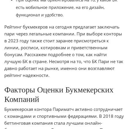
есть мобильное приложение, на его дизайн,
функционал и удобство.
Рейтинг букмекеров на сегодня предлагает заключать
пари через легальные компании. При выборе конторы
в 2023 году также стоит заранее присмотреться к
линии, росписи, котировкам и приветственным
бонусам. Расскажем подробнее о том, как найти
лучшую БК в стране. Несмотря на то, что БК Пари не так
давно работает на рынке, именно они возглавляют
рейтинг надежности.
Факторы Оценки Букмекерских
Компаний
Букмекерская контора Париматч активно сотрудничает
с командами и спортивными федерациями. В 2018 году
беттинговая компания стала лучшим онлайн-