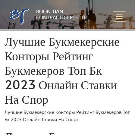
Лучшие Букмекерские
Конторы Рейтинг
Букмекеров Топ Бк
2023 Онлайн Ставки
На Спор
Лучшие Букмекерские Конторы Рейтинг Букмекеров Топ
Бк 2023 Онлайн Ставки На Спорт