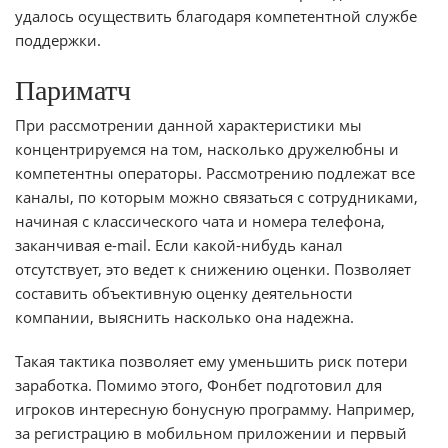
удалось осуществить благодаря компетентной службе
поддержки.
Париматч
При рассмотрении данной характеристики мы
концентрируемся на том, насколько дружелюбны и
компетентны операторы. Рассмотрению подлежат все
каналы, по которым можно связаться с сотрудниками,
начиная с классического чата и номера телефона,
заканчивая e-mail. Если какой-нибудь канал
отсутствует, это ведет к снижению оценки. Позволяет
составить объективную оценку деятельности
компании, выяснить насколько она надежна.
Такая тактика позволяет ему уменьшить риск потери
заработка. Помимо этого, Фонбет подготовил для
игроков интересную бонусную программу. Например,
за регистрацию в мобильном приложении и первый