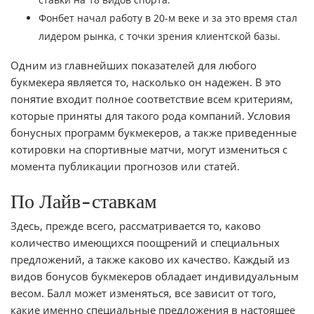
Фонбет начал работу в 20-м веке и за это время стал
лидером рынка, с точки зрения клиентской базы.
Одним из главнейших показателей для любого
букмекера является то, насколько он надежен. В это
понятие входит полное соответствие всем критериям,
которые приняты для такого рода компаний. Условия
бонусных программ букмекеров, а также приведенные
котировки на спортивные матчи, могут измениться с
момента публикации прогнозов или статей.
По Лайв-ставкам
Здесь, прежде всего, рассматривается то, каково
количество имеющихся поощрений и специальных
предложений, а также каково их качество. Каждый из
видов бонусов букмекеров обладает индивидуальным
весом. Балл может изменяться, все зависит от того,
какие именно специальные предложения в настоящее