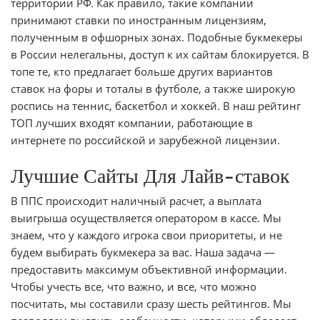
территории РФ. Как правило, такие компании
принимают ставки по иностранным лицензиям,
полученным в офшорных зонах. Подобные букмекеры
в России нелегальны, доступ к их сайтам блокируется. В
топе те, кто предлагает больше других вариантов
ставок на форы и тоталы в футболе, а также широкую
роспись на теннис, баскетбол и хоккей. В наш рейтинг
ТОП лучших входят компании, работающие в
интернете по российской и зарубежной лицензии.
Лучшие Сайты Для Лайв-ставок
В ППС происходит наличный расчет, а выплата
выигрыша осуществляется оператором в кассе. Мы
знаем, что у каждого игрока свои приоритеты, и не
будем выбирать букмекера за вас. Наша задача —
предоставить максимум объективной информации.
Чтобы учесть все, что важно, и все, что можно
посчитать, мы составили сразу шесть рейтингов. Мы