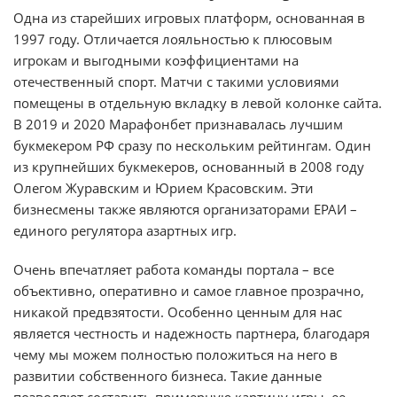
Одна из старейших игровых платформ, основанная в
1997 году. Отличается лояльностью к плюсовым
игрокам и выгодными коэффициентами на
отечественный спорт. Матчи с такими условиями
помещены в отдельную вкладку в левой колонке сайта.
В 2019 и 2020 Марафонбет признавалась лучшим
букмекером РФ сразу по нескольким рейтингам. Один
из крупнейших букмекеров, основанный в 2008 году
Олегом Журавским и Юрием Красовским. Эти
бизнесмены также являются организаторами ЕРАИ –
единого регулятора азартных игр.
Очень впечатляет работа команды портала – все
объективно, оперативно и самое главное прозрачно,
никакой предвзятости. Особенно ценным для нас
является честность и надежность партнера, благодаря
чему мы можем полностью положиться на него в
развитии собственного бизнеса. Такие данные