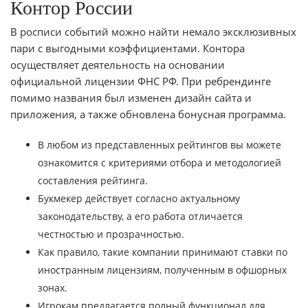
Контор России
В росписи событий можно найти немало эксклюзивных
пари с выгодными коэффициентами. Контора
осуществляет деятельность на основании
официальной лицензии ФНС РФ. При ребрендинге
помимо названия был изменен дизайн сайта и
приложения, а также обновлена бонусная программа.
В любом из представленных рейтингов вы можете
ознакомится с критериями отбора и методологией
составления рейтинга.
Букмекер действует согласно актуальному
законодательству, а его работа отличается
честностью и прозрачностью.
Как правило, такие компании принимают ставки по
иностранным лицензиям, полученным в офшорных
зонах.
Игрокам предлагается полный функционал для