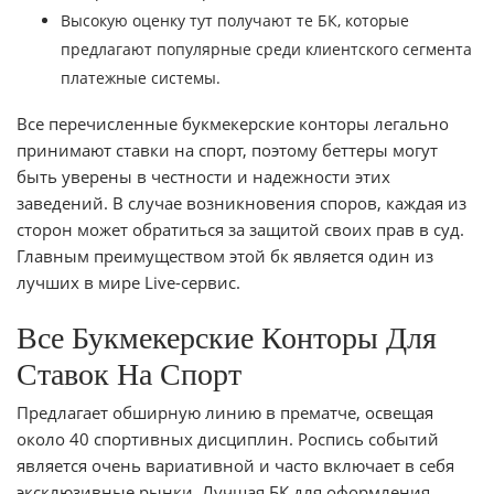
Высокую оценку тут получают те БК, которые
предлагают популярные среди клиентского сегмента
платежные системы.
Все перечисленные букмекерские конторы легально
принимают ставки на спорт, поэтому беттеры могут
быть уверены в честности и надежности этих
заведений. В случае возникновения споров, каждая из
сторон может обратиться за защитой своих прав в суд.
Главным преимуществом этой бк является один из
лучших в мире Live-сервис.
Все Букмекерские Конторы Для
Ставок На Спорт
Предлагает обширную линию в прематче, освещая
около 40 спортивных дисциплин. Роспись событий
является очень вариативной и часто включает в себя
эксклюзивные рынки. Лучшая БК для оформления