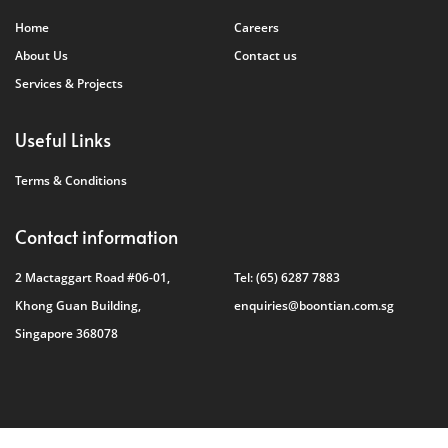
Home
Careers
About Us
Contact us
Services & Projects
Useful Links
Terms & Conditions
Contact information
2 Mactaggart Road #06-01,
Tel:
(65) 6287 7883
Khong Guan Building,
enquiries@boontian.com.sg
Singapore 368078