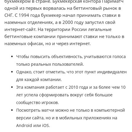
букмекером в стране. Букмекерская контора Париматч
одной из первых ворвалась на беттинговый рынок в
СНГ. С 1994 года букмекер начал принимать ставки в
наземных отделениях, а в 2000 году запустил свой
интернет-сайт. На территории России легальные
беттинговые компании принимают ставки не только в
наземных офисах, но и через интернет.
Чтобы повысить объективность, учитываются голоса
только реальных пользователей.
Однако, стоит отметить, что этот пункт индивидуален
для каждой компании.
Эта компания работает с 2010 года и за более чем 10
лет успела сформировать вокруг себя большое
сообщество игроков.
Посмотреть матчи можно не только в компьютерной
версии сайта, но и в мобильных приложениях на
Android или iOS.