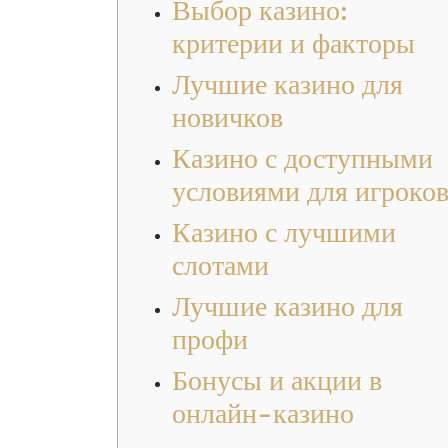
Выбор казино:
критерии и факторы
Лучшие казино для
новичков
Казино с доступными
условиями для игроко
Казино с лучшими
слотами
Лучшие казино для
профи
Бонусы и акции в
онлайн-казино