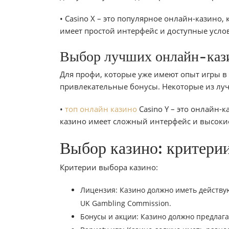
• Casino X – это популярное онлайн-казино,
имеет простой интерфейс и доступные услов
Выбор лучших онлайн-каз
Для профи, которые уже имеют опыт игры в 
привлекательные бонусы. Некоторые из луч
•
топ онлайн казино
Casino Y – это онлайн-к
казино имеет сложный интерфейс и высокие
Выбор казино: критери
Критерии выбора казино:
Лицензия: Казино должно иметь действую
UK Gambling Commission.
Бонусы и акции: Казино должно предлага