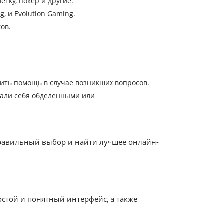
тку, покер и другие.
, и Evolution Gaming.
ов.
чить помощь в случае возникших вопросов.
вали себя обделенными или
.
 правильный выбор и найти лучшее онлайн-
остой и понятный интерфейс, а также