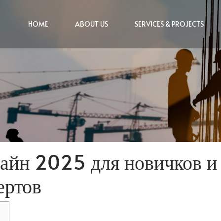
HOME
ABOUT US
SERVICES & PROJECTS
айн 2025 для новичков и
ертов