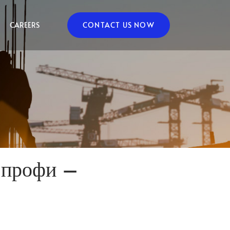
CAREERS
CONTACT US NOW
 профи –