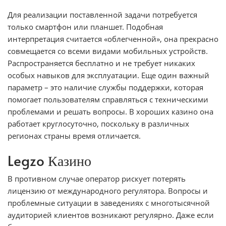
Для реализации поставленной задачи потребуется
только смартфон или планшет. Подобная
интерпретация считается «облегченной», она прекрасно
совмещается со всеми видами мобильных устройств.
Распространяется бесплатно и не требует никаких
особых навыков для эксплуатации. Еще один важный
параметр – это наличие службы поддержки, которая
помогает пользователям справляться с техническими
проблемами и решать вопросы. В хороших казино она
работает круглосуточно, поскольку в различных
регионах страны время отличается.
Legzo Казино
В противном случае оператор рискует потерять
лицензию от международного регулятора. Вопросы и
проблемные ситуации в заведениях с многотысячной
аудиторией клиентов возникают регулярно. Даже если