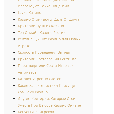
Используют Таике Лицензии
Legzo Казино
Казино Отличаются Друг От Друга:
Критерии Лучших Казино
Топ Онлайн Казино России
Рейтинг Лучших Казино Для Новых
Игроков
Скорость Проведения Выплат
Критерии Составления Рейтинга
Производители Софта Игровых
Автоматов
Каталог Игровых Слотов
Какие Характеристики Присущи
Лучшему Казино
Другие Критерии, Которые Стоит
Учесть При Выборе Казино Онлайн
Бонусы Для Игроков