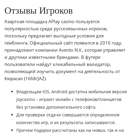
Отзывы Игроков
Азартная площадка APlay casino пользуется
популярностью среди русскоязычных игроков,
поскольку предлагает выгодные условия для
гемблинга. Официальный сайт появился в 2010 году,
принадлежит компании Avento N.V., которая управляет
и другими известными брендами. В футере
пользователи найдут кликабельный валидатор,
позволяющий изучить документ на деятельность от
Кюрасао (1668/JAZ).
Владельцам IOS, Android доступна мобильная версия
Joycasino – играют онлайн с телефонов/планшетов
без установки дополнительного софта.
Для проверки отдачи совершается определенное
количество игр, и их результаты записываются.
Причем подарки рассчитаны как на новых, так и на