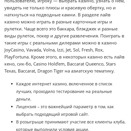
пользователю, игроку — выбрать казино, узнать о нем,
увидеть не только плюсы и красивую обертку, но и
наткнуться на подводные камни. В разделе лайв
казино можно играть в разные карточные игры и
рулетки. Чаще всего это баккара, блэкджек и разные
виды рулеток, покер и другие развлечения. Поиграть в
такие игры с реальными дилерами можно в казино
JoyCasino, Vavada, Volna, Izzi, Jet, Sol, Fresh, Rox,
PlayFortuna. Кроме этого, в некоторых казино есть лайв
кено, сик-бо, Casino Hold’em, Baccarat Queenco, Stars
Texas, Baccarat, Dragon Tiger на азиатскую тематику.
Каждое интернет казино, включенное в список
лучших, проходило тестирование на реальные
деньги.
Лицензия – это важнейший параметр в том, как
выбрать подходящий игровой сайт.
В розыгрыше принимают участие все клиенты клуба,
которые выполнили условия акции.