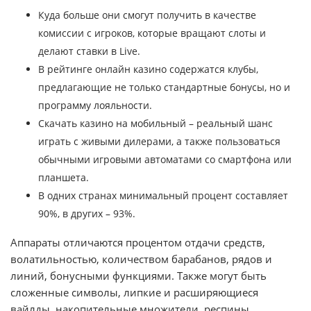
Куда больше они смогут получить в качестве
комиссии с игроков, которые вращают слоты и
делают ставки в Live.
В рейтинге онлайн казино содержатся клубы,
предлагающие не только стандартные бонусы, но и
программу лояльности.
Скачать казино на мобильный – реальный шанс
играть с живыми дилерами, а также пользоваться
обычными игровыми автоматами со смартфона или
планшета.
В одних странах минимальный процент составляет
90%, в других – 93%.
Аппараты отличаются процентом отдачи средств,
волатильностью, количеством барабанов, рядов и
линий, бонусными функциями. Также могут быть
сложенные символы, липкие и расширяющиеся
вайлды, накопительные множители, респины,