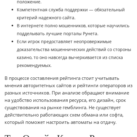
положение.
Компетентная служба поддержки — обязательный
критерий надежного сайта.
В интернете полно мошенников, которые научились
подделывать лучшие порталы Рунета.
Если игрок предоставляет неопровержимые
доказательства мошеннических действий со стороны
казино, то оно навсегда вычеркивается из списка
рекомендуемых.
В процессе составления рейтинга стоит учитывать
мнения авторитетных сайтов и рейтинги операторов из
разных источников. При анализе обращают внимание
на удобство использования ресурса, его дизайн, срок
существования на рынке гемблинга. Не существует
действительно работающих схем обмана или софта,
который поможет настроить автоматы на отдачу.