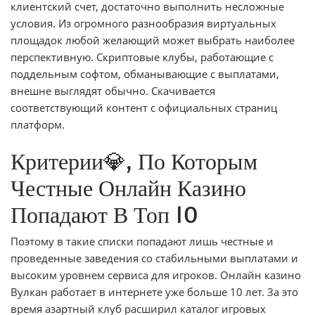
клиентский счет, достаточно выполнить несложные
условия. Из огромного разнообразия виртуальных
площадок любой желающий может выбрать наиболее
перспективную. Скриптовые клубы, работающие с
поддельным софтом, обманывающие с выплатами,
внешне выглядят обычно. Скачивается
соответствующий контент с официальных страниц
платформ.
Критерии💎, По Которым
Честные Онлайн Казино
Попадают В Топ 10
Поэтому в такие списки попадают лишь честные и
проведенные заведения со стабильными выплатами и
высоким уровнем сервиса для игроков. Онлайн казино
Вулкан работает в интернете уже больше 10 лет. За это
время азартный клуб расширил каталог игровых