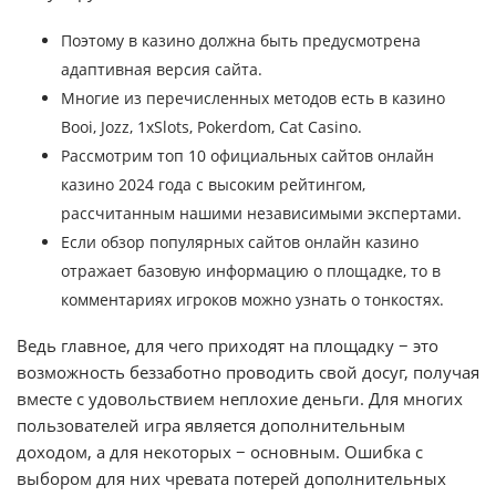
Поэтому в казино должна быть предусмотрена
адаптивная версия сайта.
Многие из перечисленных методов есть в казино
Booi, Jozz, 1xSlots, Pokerdom, Cat Casino.
Рассмотрим топ 10 официальных сайтов онлайн
казино 2024 года с высоким рейтингом,
рассчитанным нашими независимыми экспертами.
Если обзор популярных сайтов онлайн казино
отражает базовую информацию о площадке, то в
комментариях игроков можно узнать о тонкостях.
Ведь главное, для чего приходят на площадку − это
возможность беззаботно проводить свой досуг, получая
вместе с удовольствием неплохие деньги. Для многих
пользователей игра является дополнительным
доходом, а для некоторых − основным. Ошибка с
выбором для них чревата потерей дополнительных