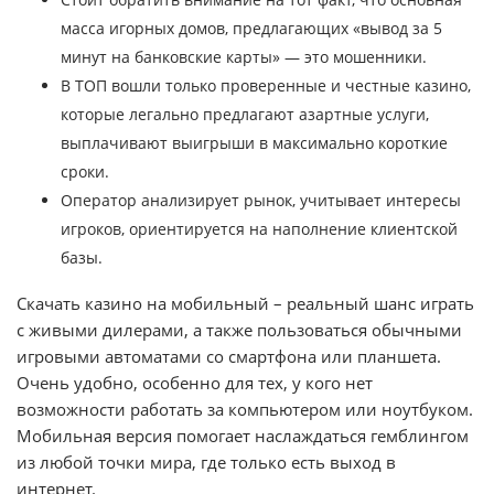
масса игорных домов, предлагающих «вывод за 5
минут на банковские карты» — это мошенники.
В ТОП вошли только проверенные и честные казино,
которые легально предлагают азартные услуги,
выплачивают выигрыши в максимально короткие
сроки.
Оператор анализирует рынок, учитывает интересы
игроков, ориентируется на наполнение клиентской
базы.
Скачать казино на мобильный – реальный шанс играть
с живыми дилерами, а также пользоваться обычными
игровыми автоматами со смартфона или планшета.
Очень удобно, особенно для тех, у кого нет
возможности работать за компьютером или ноутбуком.
Мобильная версия помогает наслаждаться гемблингом
из любой точки мира, где только есть выход в
интернет.