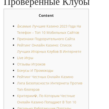
Проверенные Клубы
Content
👍самые Лучшие Казино 2023 Года На
Телефон – Топ 10 Мобильных Сайтов
Признаки Подозрительного Сайта
Рейтинг Онлайн Казино: Список
Лучших Игорных Клубов В Интернете
Live Игры
Отзывы Игроков
Бонусы И Промокоды
Рейтинг Честных Онлайн Казино
Лига Безопасности Интернета Против
Топ-блогеров
Критерии💎, По Которым Честные
Онлайн Казино Попадают В Топ 10
Легально Работающие Порталы