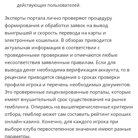
действующих пользователей.
Эксперты портала лично проверяют процедуру
формирования и обработки заявок на вывод
выигрышей и скорость перевода на карты и
электронные кошельки. В обзорах приводится
актуальная информация в соответствии с
проведенными проверками и отмечаются любые
несоответствия заявленным правилам. Если для
вывода денег необходима верификация аккаунта, то в
рецензии приводятся сведения о сроках проверки
профиля игрока и перечень необходимых документов.
Это проверенные лицензированные порталы, которые
имеют внушительный срок существования на рынке
гемблинга. Опираясь на вышеперечисленные критерии
отбора, гемблер может сам составить рейтинг хороших
онлайн-казино. Конечно, для каждого игрока при
выборе клуба первостепенное значение имеют разные
параметры.