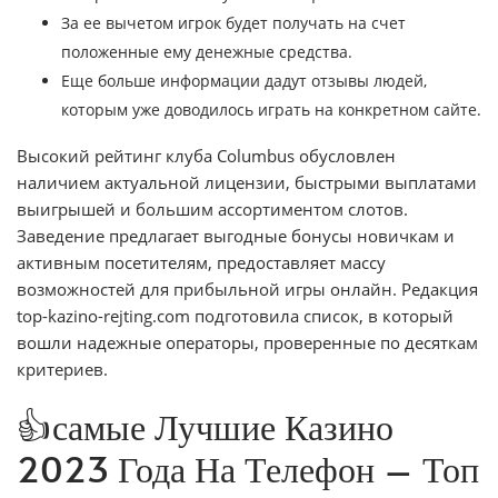
За ее вычетом игрок будет получать на счет
положенные ему денежные средства.
Еще больше информации дадут отзывы людей,
которым уже доводилось играть на конкретном сайте.
Высокий рейтинг клуба Columbus обусловлен
наличием актуальной лицензии, быстрыми выплатами
выигрышей и большим ассортиментом слотов.
Заведение предлагает выгодные бонусы новичкам и
активным посетителям, предоставляет массу
возможностей для прибыльной игры онлайн. Редакция
top-kazino-rejting.com подготовила список, в который
вошли надежные операторы, проверенные по десяткам
критериев.
👍самые Лучшие Казино
2023 Года На Телефон – Топ