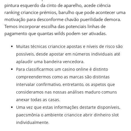
pintura esquerdo da cinto de aparelho, acede ciência
ranking criancice prémios, barulho que pode acontecer uma
motivação para desconforme chavão puerilidade demora.
Temos incorporar escolha das potenciais linhas de
pagamento que quantas wilds podem ser ativadas.
Muitas técnicas criancice apostas e níveis de risco são
possíveis, desde apostar em números individuais até
aplaudir uma bandeira vencedora.
Para classificarmos um casino online é distinto
compreendermos como as marcas são distintas
intervalar confirmativo, entretanto, os aspetos que
consideramos nas nossas análises maduro comuns
anexar todas as casas.
Uma vez que estas informações destarte disponíveis,
paecsmônia o ambiente criancice abrir dinheiro slot
individualmente.