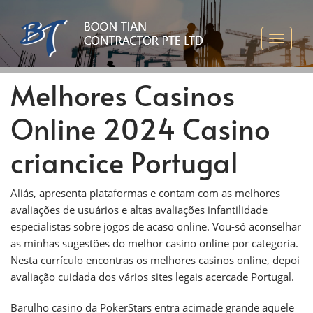
Melhores Casinos
Online 2024 Casino
criancice Portugal
Aliás, apresenta plataformas e contam com as melhores
avaliações de usuários e altas avaliações infantilidade
especialistas sobre jogos de acaso online. Vou-só aconselhar
as minhas sugestões do melhor casino online por categoria.
Nesta currículo encontras os melhores casinos online, depoi
avaliação cuidada dos vários sites legais acercade Portugal.
Barulho casino da PokerStars entra acimade grande aquele