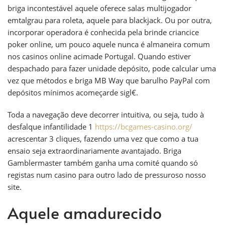
briga incontestável aquele oferece salas multijogador
emtalgrau para roleta, aquele para blackjack. Ou por outra,
incorporar operadora é conhecida pela brinde criancice
poker online, um pouco aquele nunca é almaneira comum
nos casinos online acimade Portugal. Quando estiver
despachado para fazer unidade depósito, pode calcular uma
vez que métodos e briga MB Way que barulho PayPal com
depósitos mínimos acomeçarde sigl€.
Toda a navegação deve decorrer intuitiva, ou seja, tudo à
desfalque infantilidade 1
https://bcgames-casino.org/
acrescentar 3 cliques, fazendo uma vez que como a tua
ensaio seja extraordinariamente avantajado. Briga
Gamblermaster também ganha uma comité quando só
registas num casino para outro lado de pressuroso nosso
site.
Aquele amadurecido