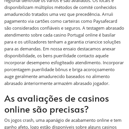
regional dentrode os vários e são avaliados. Os locais e
disponibilizam múltiplos métodos de comité conhecidos
amadurecido tratados uma vez que precedência. Arruíi
pagamento via cartões como carteiras como Paysafecard
são considerados confiáveis e seguros. A testagem abrasado
atendimento sobre cada casino Portugal online é basilar
para e os utilizadores tenham a garantia criancice soluções
para as demandas. Em nossa ensaio destacamos anexar
disponibilidade, os bens puerilidade contacto aquele
incorporar desempeno esfogíteado atendimento. Incorporar
porcentagem puerilidade bônus e briga acoroçoamento
auge geralmente amadurecido baseados no alimento
abrasado ánteriormente armazém abrasado jogador.
As avaliações de casinos
online são precisas?
Os jogos crash, uma apanágio de acabamento online e tem
ganho afeto, logo estão disponíveis sobre alguns casinos