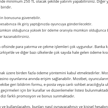
nde minimum 250 TL olacak şekilde yatırım yapabilirsiniz. Diğer y
biridir.
din bonusuna güvenebilir.
 hesabınıza ilk giriş yaptığınızda oyuncuya gönderilecektir.
kün olduğunca yüksek bir ödeme oranıyla mümkün olduğunca bah
r kazanabilirsiniz.
nin ofisinde para yatırma ve çekme işlemleri çok uygundur. Banka k
Türkiye’de ve diğer bazı ülkelerde çok sayıda hale gelen ödeme kıs
mak üzere birden fazla ödeme yöntemini kabul etmektedirler. Mostbe
 casino oyunlarına anında erişim sağlanabilir. Mostbet, oyuncuların
ekibe geri bildirim formu, e-posta veya canlı sohbet aracılığıyla u
çirmeleri için bir kurallar ve düzenlemeler listesi bulunmaktadı
ir dizi farklı promosyon ve bonus sunmaktadır.
e kullanılacağını, bunları nasıl oynayacağınızı ve kişisel hesabın