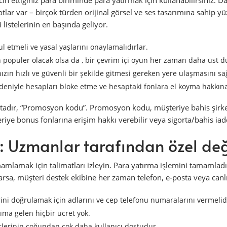
rcih ettiğiniz para biriminde para yatırmak için kullanabilirsiniz
lotlar var – birçok türden orijinal görsel ve ses tasarımına sahip 
i listelerinin en başında geliyor.
l etmeli ve yasal yaşlarını onaylamalıdırlar.
opüler olacak olsa da , bir çevrim içi oyun her zaman daha üst d
ın hızlı ve güvenli bir şekilde gitmesi gereken yere ulaşmasını sağl
nedeniyle hesapları bloke etme ve hesaptaki fonlara el koyma hakkına
tadır, “Promosyon kodu”. Promosyon kodu, müşteriye bahis şirket
e bonus fonlarına erişim hakkı verebilir veya sigorta/bahis iades
?: Uzmanlar tarafından özel de
tamamlamak için talimatları izleyin. Para yatırma işlemini tamamla
arsa, müşteri destek ekibine her zaman telefon, e-posta veya canlı 
rini doğrulamak için adlarını ve cep telefonu numaralarını vermelid
ıma gelen hiçbir ücret yok.
lerinin çoğundan çok daha kullanıcı dostudur..