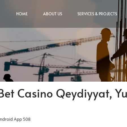
HOME
ABOUT US
SERVICES & PROJECTS
Bet Casino Qeydiyyat, Y
Android App 508