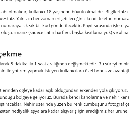
abı olmalıdır, kullanıcı 18 yaşından büyük olmalıdır. Bilgilerini
niz. Yalnızca her zaman erişebileceğiniz kendi telefon numaranızı
 numaraya sık sık bir kod gönderilecektir. Kayıt sırasında işlem y
re oluşturmanız (sadece Latin harfleri, başka kısıtlama yok) ve al
 çekme
 olarak 5 dakika ila 1 saat aralığında değişmektedir. Bu süreyi m
oin ile yatırım yapmak isteyen kullanıcılara özel bonus ve avantajl
.
tlerinden öğleye kadar açık olduğundan erkenden yola çıkıyoruz. Su
ulunduğu bölgeye geliyoruz. Burada kendi kanolarına ve nehir ke
 tanıştıracaklar. Nehir üzerinde yüzen bu renk cümbüşünü fotoğraf çe
tan hediyelik eşyalara kadar alışveriş için aradığımız her ürüne u