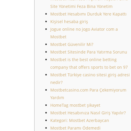
Site Yönetimi Feza Bina Yönetim
Mostbet Hesabımı Durduk Yere Kapattı
Kişisel hesaba giriş
Jogue online no jogo Aviator com a
Mostbet
Mostbet Güvenilir Mi?
Mostbet Sitesinde Para Yatırma Sorunu
Mostbet is the best online betting
company that offers sports to bet on 97
Mostbet Türkiye casino sitesi giriş adresi
nedir?
Mostbetcasino.com Para Çekemiyorum
Yardım
HomeTag mostbet şikayet
Mostbet Hesabınıza Nasıl Giriş Yapılır?
Kategori: Mostbet Azerbaycan
Mostbet Paramı Ödemedi