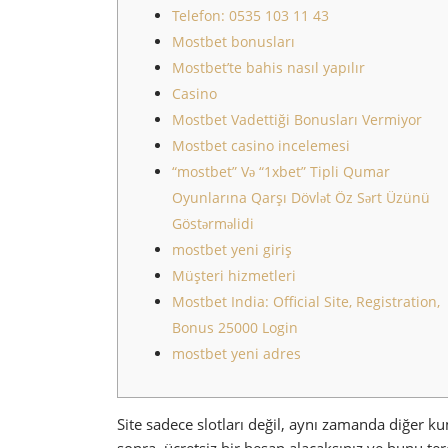
Telefon: 0535 103 11 43
Mostbet bonusları
Mostbet’te bahis nasıl yapılır
Casino
Mostbet Vadettiği Bonusları Vermiyor
Mostbet casino incelemesi
“mostbet” Və “1xbet” Tipli Qumar
Oyunlarına Qarşı Dövlət Öz Sərt Üzünü
Göstərməlidi
mostbet yeni giriş
Müşteri hizmetleri
Mostbet India: Official Site, Registration,
Bonus 25000 Login
mostbet yeni adres
Site sadece slotları değil, aynı zamanda diğer ku