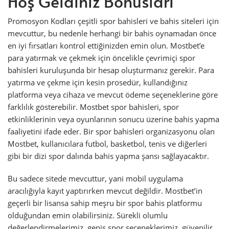
Hoş Geldiniz Bonusları
Promosyon Kodları çeşitli spor bahisleri ve bahis siteleri için
mevcuttur, bu nedenle herhangi bir bahis oynamadan önce
en iyi fırsatları kontrol ettiğinizden emin olun. Mostbet’e
para yatırmak ve çekmek için öncelikle çevrimiçi spor
bahisleri kuruluşunda bir hesap oluşturmanız gerekir. Para
yatırma ve çekme için kesin prosedür, kullandığınız
platforma veya cihaza ve mevcut ödeme seçeneklerine göre
farklılık gösterebilir. Mostbet spor bahisleri, spor
etkinliklerinin veya oyunlarının sonucu üzerine bahis yapma
faaliyetini ifade eder. Bir spor bahisleri organizasyonu olan
Mostbet, kullanıcılara futbol, basketbol, tenis ve diğerleri
gibi bir dizi spor dalında bahis yapma şansı sağlayacaktır.
Bu sadece sitede mevcuttur, yani mobil uygulama
aracılığıyla kayıt yaptırırken mevcut değildir. Mostbet’in
geçerli bir lisansa sahip meşru bir spor bahis platformu
olduğundan emin olabilirsiniz. Sürekli olumlu
değerlendirmelerimiz, geniş spor seçeneklerimiz, güvenilir