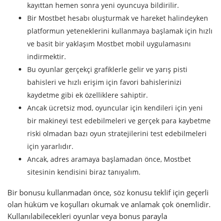
kayıttan hemen sonra yeni oyuncuya bildirilir.
Bir Mostbet hesabı oluşturmak ve hareket halindeyken
platformun yeteneklerini kullanmaya başlamak için hızlı
ve basit bir yaklaşım Mostbet mobil uygulamasını
indirmektir.
Bu oyunlar gerçekçi grafiklerle gelir ve yarış pisti
bahisleri ve hızlı erişim için favori bahislerinizi
kaydetme gibi ek özelliklere sahiptir.
Ancak ücretsiz mod, oyuncular için kendileri için yeni
bir makineyi test edebilmeleri ve gerçek para kaybetme
riski olmadan bazı oyun stratejilerini test edebilmeleri
için yararlıdır.
Ancak, adres aramaya başlamadan önce, Mostbet
sitesinin kendisini biraz tanıyalım.
Bir bonusu kullanmadan önce, söz konusu teklif için geçerli
olan hüküm ve koşulları okumak ve anlamak çok önemlidir.
Kullanılabilecekleri oyunlar veya bonus parayla