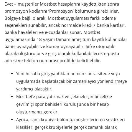
Evet – müşteriler Mostbet hesaplarını kaydettikten sonra
promosyon kodlarını ‘Promosyon’ bölümüne girebilirler.
Bölgeye bağlı olarak, Mostbet uygulaması farklı ödeme
seçenekleri sunabilir, ancak normalde kredi / banka kartları,
banka havaleleri ve e-cüzdanlar sunar. Mostbet
uygulamasında 18 yaşını tamamlamış tüm kayıtlı kullanıcılar
bahis oynayabilir ve kumar oynayabilir. Şifre otomatik
olarak oluşturulur ve giriş olarak kullanılabilecek e-posta
adresi ve telefon numarası profilde belirtilebilir.
Yeni hesaba giriş yaptıktan hemen sonra sitede veya
uygulamada başlatılacak bir zamanlayıcı yönlendirmeye
yardımcı olacaktır.
Mostbet’e para yatırmak ve çekmek için öncelikle
çevrimiçi spor bahisleri kuruluşunda bir hesap
oluşturmanız gerekir.
Ayrıca, canlı krupiye bölümü, müşterilerin en sevdikleri
klasikleri gerçek krupiyelerle gerçek zamanlı olarak