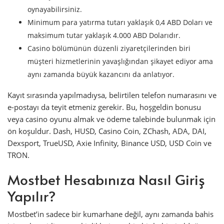
oynayabilirsiniz.
Minimum para yatırma tutarı yaklaşık 0,4 ABD Doları ve
maksimum tutar yaklaşık 4.000 ABD Dolarıdır.
Casino bölümünün düzenli ziyaretçilerinden biri
müşteri hizmetlerinin yavaşlığından şikayet ediyor ama
aynı zamanda büyük kazancını da anlatıyor.
Kayıt sırasında yapılmadıysa, belirtilen telefon numarasını ve
e-postayı da teyit etmeniz gerekir. Bu, hoşgeldin bonusu
veya casino oyunu almak ve ödeme talebinde bulunmak için
ön koşuldur. Dash, HUSD, Casino Coin, ZChash, ADA, DAI,
Dexsport, TrueUSD, Axie Infinity, Binance USD, USD Coin ve
TRON.
Mostbet Hesabınıza Nasıl Giriş
Yapılır?
Mostbet’in sadece bir kumarhane değil, aynı zamanda bahis