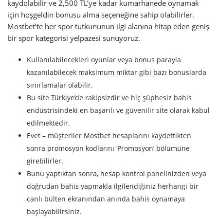
kaydolabilir ve 2,500 TL’ye kadar kumarhanede oynamak
için hoşgeldin bonusu alma seçeneğine sahip olabilirler.
Mostbet’te her spor tutkununun ilgi alanına hitap eden geniş
bir spor kategorisi yelpazesi sunuyoruz.
Kullanılabilecekleri oyunlar veya bonus parayla
kazanılabilecek maksimum miktar gibi bazı bonuslarda
sınırlamalar olabilir.
Bu site Türkiye’de rakipsizdir ve hiç şüphesiz bahis
endüstrisindeki en başarılı ve güvenilir site olarak kabul
edilmektedir.
Evet – müşteriler Mostbet hesaplarını kaydettikten
sonra promosyon kodlarını ‘Promosyon’ bölümüne
girebilirler.
Bunu yaptıktan sonra, hesap kontrol panelinizden veya
doğrudan bahis yapmakla ilgilendiğiniz herhangi bir
canlı bülten ekranından anında bahis oynamaya
başlayabilirsiniz.