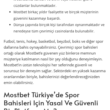
cüzdanlar bulunmaktadır.
Mostbet birkaç yıldır faaliyette ve birçok müşterinin
güvenini kazanmayı başardı.
Dünya çapında birçok kişi tarafından oynanmaktadır ve
neredeyse tüm çevrimiçi casinolarda bulunabilir.
Futbol, tenis, hokey, basketbol, beyzbol, boks ve diğer spor
dallarına bahis oynayabilirsiniz. Çevrimiçi spor bahisleri
ortağı olarak Mostbet’e güvenen yüz binlerce memnun
müşteriye katılmanın nasıl bir şey olduğunu deneyimleyin.
Mostbet’in üstün teknolojisi her seferinde güvenli ve
sorunsuz bir deneyim sağlar. Sektördeki en yüksek kazanma
oranlarından biriyle, bahislerinizi değerlendireceğinizden
emin olabilirsiniz.
Mostbet Türkiye’de Spor
Bahisleri Için Yasal Ve Güvenli