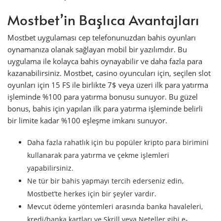
Mostbet’in Başlıca Avantajları
Mostbet uygulaması cep telefonunuzdan bahis oyunları
oynamanıza olanak sağlayan mobil bir yazılımdır. Bu
uygulama ile kolayca bahis oynayabilir ve daha fazla para
kazanabilirsiniz. Mostbet, casino oyuncuları için, seçilen slot
oyunları için 15 FS ile birlikte 7$ veya üzeri ilk para yatırma
işleminde %100 para yatırma bonusu sunuyor. Bu güzel
bonus, bahis için yapılan ilk para yatırma işleminde belirli
bir limite kadar %100 eşleşme imkanı sunuyor.
Daha fazla rahatlık için bu popüler kripto para birimini
kullanarak para yatırma ve çekme işlemleri
yapabilirsiniz.
Ne tür bir bahis yapmayı tercih ederseniz edin,
Mostbet’te herkes için bir şeyler vardır.
Mevcut ödeme yöntemleri arasında banka havaleleri,
kredi/banka kartları ve Skrill veya Neteller gibi e-