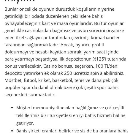
Bunlar öncelikle oyunun dürüstlük koşullarının yerine
getirildiği bir odada düzenlenen çekilişlere bahis
oynayabileceğiniz kart ve masa oyunlarıdır. Bu tür oyunlar
genellikle casinolardan bağımsız ve oyun sürecini organize
eden özel sağlayıcılar tarafından çevrimiçi kumarhaneler
tarafından sağlanmaktadır. Ancak, oyuncu profili
doldurmayı ve hesabı kayıttan sonraki yarım saat içinde
para yatırmayı başardıysa, ilk depozitonun %125’i tutarında
bonus verilecektir. Casino bonusu seçerken, 100 TL’den
depozito yatırırken ek olarak 250 ücretsiz spin alabilirsiniz.
Mostbet, futbol, kriket, basketbol, tenis ve daha pek çok
popüler spor da dahil olmak üzere çok çeşitli spor bahis
seçenekleri sunmaktadır.
Müşteri memnuniyetine olan bağlılığımız ve çok çeşitli
tekliflerimiz bizi Türkiye’deki en iyi bahis hizmeti haline
getiriyor.
Bahis şirketi oranları belirler ve siz de bu oranlara bahis