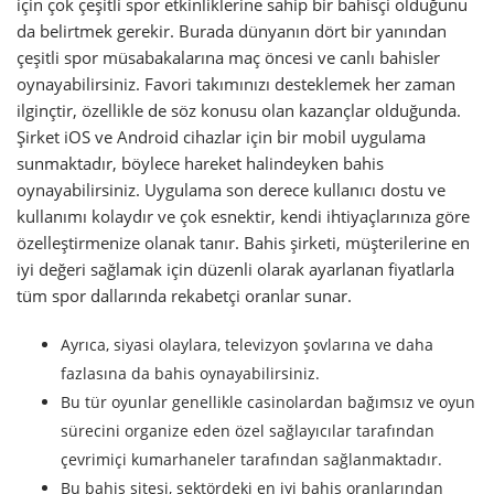
için çok çeşitli spor etkinliklerine sahip bir bahisçi olduğunu
da belirtmek gerekir. Burada dünyanın dört bir yanından
çeşitli spor müsabakalarına maç öncesi ve canlı bahisler
oynayabilirsiniz. Favori takımınızı desteklemek her zaman
ilginçtir, özellikle de söz konusu olan kazançlar olduğunda.
Şirket iOS ve Android cihazlar için bir mobil uygulama
sunmaktadır, böylece hareket halindeyken bahis
oynayabilirsiniz. Uygulama son derece kullanıcı dostu ve
kullanımı kolaydır ve çok esnektir, kendi ihtiyaçlarınıza göre
özelleştirmenize olanak tanır. Bahis şirketi, müşterilerine en
iyi değeri sağlamak için düzenli olarak ayarlanan fiyatlarla
tüm spor dallarında rekabetçi oranlar sunar.
Ayrıca, siyasi olaylara, televizyon şovlarına ve daha
fazlasına da bahis oynayabilirsiniz.
Bu tür oyunlar genellikle casinolardan bağımsız ve oyun
sürecini organize eden özel sağlayıcılar tarafından
çevrimiçi kumarhaneler tarafından sağlanmaktadır.
Bu bahis sitesi, sektördeki en iyi bahis oranlarından