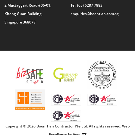
2 Mactaggart Road #06-01,
Tel:
(65) 6287 7883
Khong Guan Building,
enquiries@boontian.com.sg
Singapore 368078
Copyright © 2026 Boon Tian Contractor Pte Ltd. All rights reserved.
Web
Excellence
by
Verz