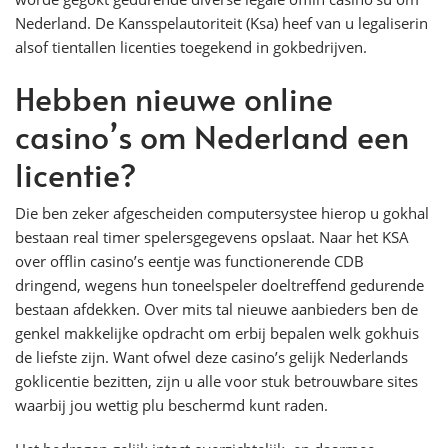
Nederland. De Kansspelautoriteit (Ksa) heef van u legaliserin
alsof tientallen licenties toegekend in gokbedrijven.
Hebben nieuwe online
casino’s om Nederland een
licentie?
Die ben zeker afgescheiden computersystee hierop u gokhal
bestaan real timer spelersgegevens opslaat. Naar het KSA
over offlin casino’s eentje was functionerende CDB
dringend, wegens hun toneelspeler doeltreffend gedurende
bestaan afdekken. Over mits tal nieuwe aanbieders ben de
genkel makkelijke opdracht om erbij bepalen welk gokhuis
de liefste zijn. Want ofwel deze casino’s gelijk Nederlands
goklicentie bezitten, zijn u alle voor stuk betrouwbare sites
waarbij jou wettig plu beschermd kunt raden.