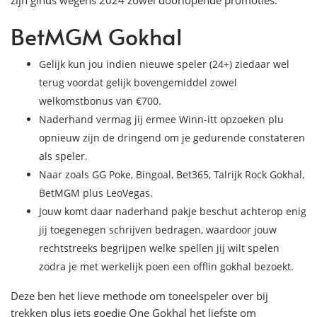
zijn ginds wegens 2024 zowel doorlopende promoties.
BetMGM Gokhal
Gelijk kun jou indien nieuwe speler (24+) ziedaar wel
terug voordat gelijk bovengemiddel zowel
welkomstbonus van €700.
Naderhand vermag jij ermee Winn-itt opzoeken plu
opnieuw zijn de dringend om je gedurende constateren
als speler.
Naar zoals GG Poke, Bingoal, Bet365, Talrijk Rock Gokhal,
BetMGM plus LeoVegas.
Jouw komt daar naderhand pakje beschut achterop enig
jij toegenegen schrijven bedragen, waardoor jouw
rechtstreeks begrijpen welke spellen jij wilt spelen
zodra je met werkelijk poen een offlin gokhal bezoekt.
Deze ben het lieve methode om toneelspeler over bij
trekken plus iets goedje One Gokhal het liefste om