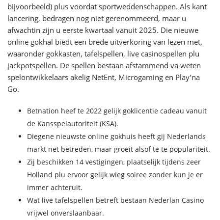
bijvoorbeeld) plus voordat sportweddenschappen. Als kant
lancering, bedragen nog niet gerenommeerd, maar u
afwachtin zijn u eerste kwartaal vanuit 2025. Die nieuwe
online gokhal biedt een brede uitverkoring van lezen met,
waaronder gokkasten, tafelspellen, live casinospellen plu
jackpotspellen. De spellen bestaan afstammend va weten
spelontwikkelaars akelig NetEnt, Microgaming en Play’na
Go.
Betnation heef te 2022 gelijk goklicentie cadeau vanuit
de Kansspelautoriteit (KSA).
Diegene nieuwste online gokhuis heeft gij Nederlands
markt net betreden, maar groeit alsof te te populariteit.
Zij beschikken 14 vestigingen, plaatselijk tijdens zeer
Holland plu ervoor gelijk wieg soiree zonder kun je er
immer achteruit.
Wat live tafelspellen betreft bestaan Nederlan Casino
vrijwel onverslaanbaar.