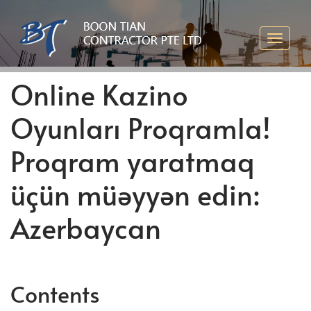
Online Kazino
Oyunları Proqramla!
Proqram yaratmaq
üçün müəyyən edin:
Azerbaycan
Contents