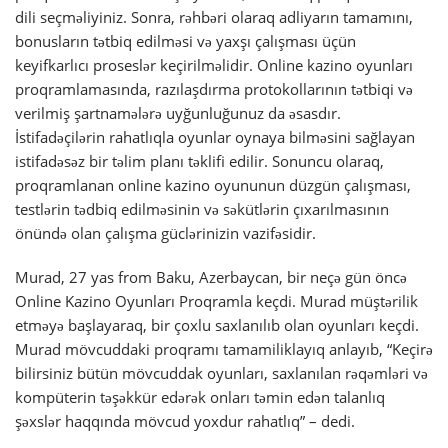
dili seçməliyiniz. Sonra, rəhbəri olaraq adliyarın tamamını,
bonusların tətbiq edilməsi və yaxşı çalışması üçün
keyifkarlıcı proseslər keçirilməlidir. Online kazino oyunları
proqramlamasında, razılaşdırma protokollarının tətbiqi və
verilmiş şartnamələrə uyğunluğunuz da əsasdır.
İstifadəçilərin rahatlıqla oyunlar oynaya bilməsini sağlayan
istifadəsəz bir təlim planı təklifi edilir. Sonuncu olaraq,
proqramlanan online kazino oyununun düzgün çalışması,
testlərin tədbiq edilməsinin və səkütlərin çıxarılmasının
önündə olan çalışma güclərinizin vazifəsidir.
Murad, 27 yas from Baku, Azerbaycan, bir neçə gün öncə
Online Kazino Oyunları Proqramla keçdi. Murad müştərilik
etməyə başlayaraq, bir çoxlu saxlanılıb olan oyunları keçdi.
Murad mövcuddaki proqramı tamamiliklayıq anlayıb, “Keçirə
bilirsiniz bütün mövcuddak oyunları, saxlanılan rəqəmləri və
kompüterin təşəkkür edərək onları təmin edən talanlıq
şəxslər haqqında mövcud yoxdur rahatlıq” – dedi.