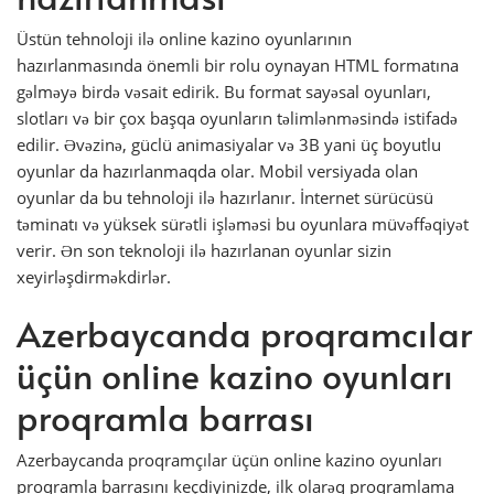
Üstün tehnoloji ilə online kazino oyunlarının
hazırlanmasında önemli bir rolu oynayan HTML formatına
gəlməyə birdə vəsait edirik. Bu format sayəsal oyunları,
slotları və bir çox başqa oyunların təlimlənməsində istifadə
edilir. Əvəzinə, güclü animasiyalar və 3B yani üç boyutlu
oyunlar da hazırlanmaqda olar. Mobil versiyada olan
oyunlar da bu tehnoloji ilə hazırlanır. İnternet sürücüsü
təminatı və yüksek sürətli işləməsi bu oyunlara müvəffəqiyət
verir. Ən son teknoloji ilə hazırlanan oyunlar sizin
xeyirləşdirməkdirlər.
Azerbaycanda proqramcılar
üçün online kazino oyunları
proqramla barrası
Azerbaycanda proqramçılar üçün online kazino oyunları
proqramla barrasını keçdiyinizde, ilk olarəq proqramlama