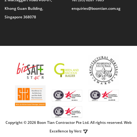
Khong Guan Building,
enquiries@boontian.com.sg
Singapore 368078
Copyright © 2026 Boon Tian Contractor Pte Ltd. All rights reserved.
Web
Excellence
by
Verz