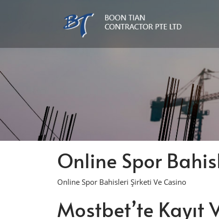
Online Spor Bahisl
Online Spor Bahisleri Şirketi Ve Casino
Mostbet’te Kayıt V