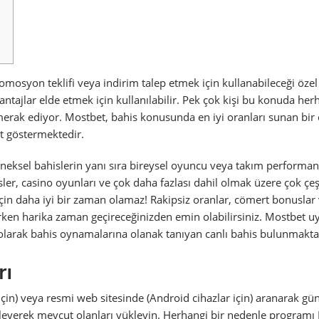
mosyon teklifi veya indirim talep etmek için kullanabileceği özel
tajlar elde etmek için kullanılabilir. Pek çok kişi bu konuda her
erak ediyor. Mostbet, bahis konusunda en iyi oranları sunan bir çe
et göstermektedir.
neksel bahislerin yanı sıra bireysel oyuncu veya takım performans
er, casino oyunları ve çok daha fazlası dahil olmak üzere çok çeşi
çin daha iyi bir zaman olamaz! Rakipsiz oranlar, cömert bonuslar
arken harika zaman geçireceğinizden emin olabilirsiniz. Mostbet uy
ı olarak bahis oynamalarına olanak tanıyan canlı bahis bulunmakta
rı
çin) veya resmi web sitesinde (Android cihazlar için) aranarak gü
izleyerek mevcut olanları yükleyin. Herhangi bir nedenle programı