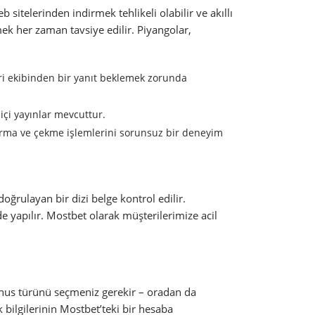
itelerinden indirmek tehlikeli olabilir ve akıllı
ek her zaman tavsiye edilir. Piyangolar,
eri ekibinden bir yanıt beklemek zorunda
miçi yayınlar mevcuttur.
atırma ve çekme işlemlerini sorunsuz bir deneyim
oğrulayan bir dizi belge kontrol edilir.
 yapılır. Mostbet olarak müşterilerimize acil
onus türünü seçmeniz gerekir – oradan da
bilgilerinin Mostbet’teki bir hesaba