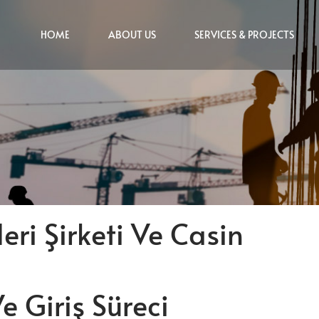
HOME
ABOUT US
SERVICES & PROJECTS
eri Şirketi Ve Casin
e Giriş Süreci