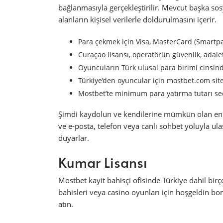
bağlanmasıyla gerçekleştirilir. Mevcut başka sos
alanların kişisel verilerle doldurulmasını içerir.
Para çekmek için Visa, MasterCard (Smartpay
Curaçao lisansı, operatörün güvenlik, adale
Oyuncuların Türk ulusal para birimi cinsin
Türkiye’den oyuncular için mostbet.com sit
Mostbet’te minimum para yatırma tutarı seçi
Şimdi kaydolun ve kendilerine mümkün olan en i
ve e-posta, telefon veya canlı sohbet yoluyla ul
duyarlar.
Kumar Lisansı
Mostbet kayit bahisçi ofisinde Türkiye dahil bir
bahisleri veya casino oyunları için hoşgeldin 
atın.