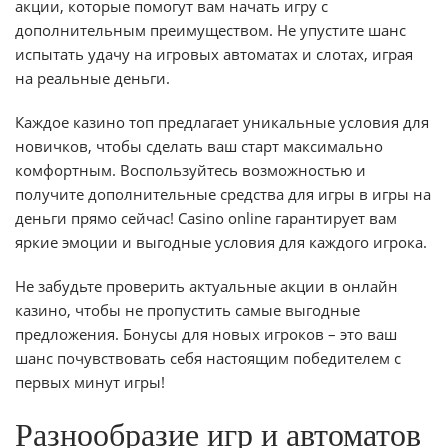
акции, которые помогут вам начать игру с
дополнительным преимуществом. Не упустите шанс
испытать удачу на игровых автоматах и слотах, играя
на реальные деньги.
Каждое казино топ предлагает уникальные условия для
новичков, чтобы сделать ваш старт максимально
комфортным. Воспользуйтесь возможностью и
получите дополнительные средства для игры в игры на
деньги прямо сейчас! Casino online гарантирует вам
яркие эмоции и выгодные условия для каждого игрока.
Не забудьте проверить актуальные акции в онлайн
казино, чтобы не пропустить самые выгодные
предложения. Бонусы для новых игроков – это ваш
шанс почувствовать себя настоящим победителем с
первых минут игры!
Разнообразие игр и автоматов