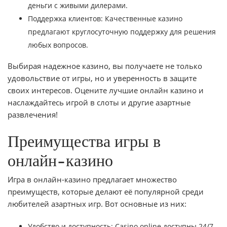
деньги с живыми дилерами.
Поддержка клиентов: Качественные казино
предлагают круглосуточную поддержку для решения
любых вопросов.
Выбирая надежное казино, вы получаете не только
удовольствие от игры, но и уверенность в защите
своих интересов. Оцените лучшие онлайн казино и
наслаждайтесь игрой в слоты и другие азартные
развлечения!
Преимущества игры в
онлайн-казино
Игра в онлайн-казино предлагает множество
преимуществ, которые делают её популярной среди
любителей азартных игр. Вот основные из них:
Удобство и доступность: Casino online доступны 24/7,