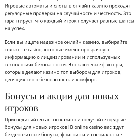
Игровые автоматы и слоты в онлайн казино проходят
регулярные проверки на случайность и честность. Это
гарантирует, что каждый игрок получает равные шансы
на успех.
Если вы ищете надежное oнлайн казино, выбирайте
только те casino, которые имеют прозрачную
информацию о лицензировании и используемых
технологиях безопасности. Это ключевые факторы,
которые делают казино топ выбором для игроков,
ценящих свою безопасность и комфорт.
Бонусы и акции для новых
игроков
Присоединяйтесь к топ казино и получайте щедрые
бонусы для новых игроков! В online casino вас ждут
бездепозитные бонусы, фриспины и специальные