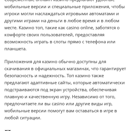
мобильные версии и специальные приложения, чтобы
игроки могли наслаждаться игровыми автоматами и
другими играми на деньги в любое время и в любом
месте. Казино топ, такие как casino online, заботятся о
комфорте своих пользователей, предоставляя
возможность играть в слоты прямо с телефона или
планшета.
Приложения для казино обычно доступны для
скачивания в официальных магазинах, что гарантирует
безопасность и надежность. Топ казино также
предлагают адаптивные сайты, которые автоматически
подстраиваются под экран устройства, обеспечивая
плавную и качественную игру. Независимо от того,
предпочитаете ли вы casino или другие виды игр,
мобильные версии помогут вам оставаться в игре в
любой ситуации.