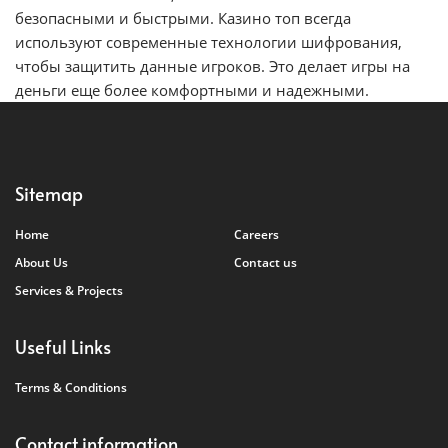
безопасными и быстрыми. Казино топ всегда
используют современные технологии шифрования,
чтобы защитить данные игроков. Это делает игры на
деньги еще более комфортными и надежными.
Sitemap
Home
Careers
About Us
Contact us
Services & Projects
Useful Links
Terms & Conditions
Contact information