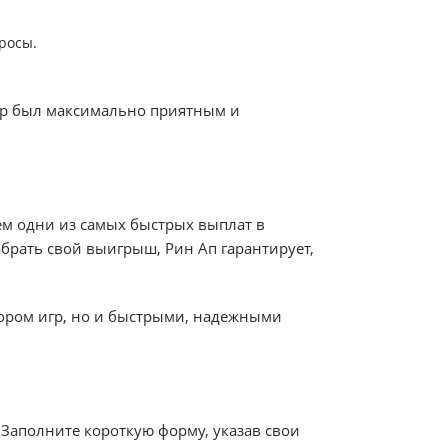
росы.
nup был максимально приятным и
ем одни из самых быстрых выплат в
абрать свой выигрыш, Pин Ап гарантирует,
бором игр, но и быстрыми, надежными
 Заполните короткую форму, указав свои