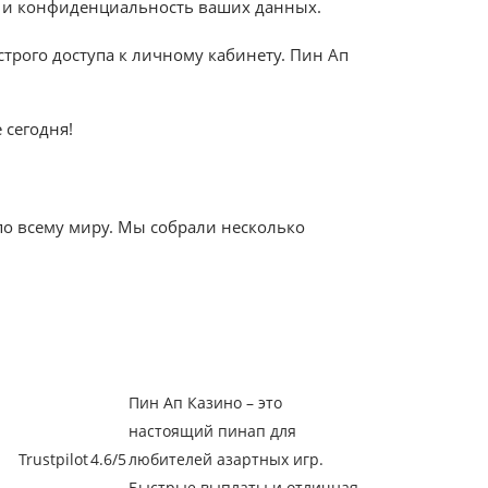
ть и конфиденциальность ваших данных.
строго доступа к личному кабинету. Пин Ап
 сегодня!
 по всему миру. Мы собрали несколько
Пин Ап Казино – это
настоящий пинап для
Trustpilot
4.6/5
любителей азартных игр.
Быстрые выплаты и отличная