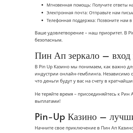
Мгновенная помощь: Получите ответы на
Электронная почта: Отправьте нам пись
Телефонная поддержка: Позвоните нам в
Ваше удовлетворение – наш приоритет. В P
безопасным.
Пин Ап зеркало – вход 
В Pin Up Казино мы понимаем, как важно д
индустрии онлайн-гемблинга. Независимо от
что деньги будут у вас на счету в кратчайши
Не теряйте время – присоединяйтесь к Pин
выплатами!
Pin-Up Казино – лучш
Начните свое приключение в Пин Ап Казино 