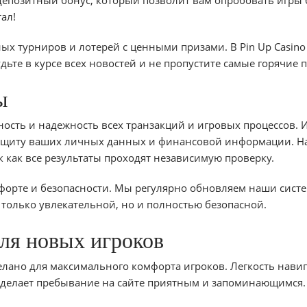
депозитный бонус, который позволит вам опробовать игры б
ал!
ных турниров и лотерей с ценными призами. В Pin Up Casin
дьте в курсе всех новостей и не пропустите самые горячие
ы
ность и надежность всех транзакций и игровых процессов. 
ащиту ваших личных данных и финансовой информации. На
к как все результаты проходят независимую проверку.
мфорте и безопасности. Мы регулярно обновляем наши сист
 только увлекательной, но и полностью безопасной.
ля новых игроков
елано для максимального комфорта игроков. Легкость нави
 делает пребывание на сайте приятным и запоминающимся.