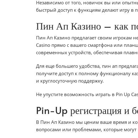
Независимо от того, новичок вы или опытны
быстрый доступ к функциям делают игру в п
Пин Ап Казино – как 
Пин Ап Казино предлагает своим игрокам н
Casino прямо с вашего смартфона или план
современных устройств, обеспечивая плавн
Для еще большего удобства, пин ап предлаг
получите доступ к полному функционалу ка
и круглосуточную поддержку.
Не упустите возможность играть в Pin Up C
Pin-Up регистрация и б
В Пин Ап Казино мы ценим ваше время и ко
вопросами или проблемами, которые могут 