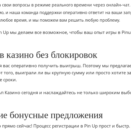
 свои вопросы в режиме реального времени через онлайн-чат.
мо, и наша команда поддержки оперативно ответит на ваши зап
 любое время, и мы поможем вам решить любую проблему.
in Up мы делаем все возможное, чтобы ваш опыт игры в Pi
в казино без блокировок
ля вас оперативно получить выигрыш. Поэтому мы предлага
 того, выиграли ли вы крупную сумму или просто хотите з
е сроки.
 Ап Казино сегодня и наслаждайтесь не только широким вы
ие бонусные предложения
прямо сейчас! Процесс регистрации в Pin Up прост и быстр.