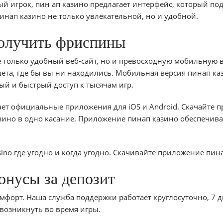
й игрок, пин ап казино предлагает интерфейс, который под
инап казино не только увлекательной, но и удобной.
получить фриспины
е только удобный веб-сайт, но и превосходную мобильную 
шета, где бы вы ни находились. Мобильная версия пинап ка
ый и быстрый доступ к тысячам игр.
ает официальные приложения для iOS и Android. Скачайте 
зино в одно касание. Приложение пинап казино обеспечива
asino где угодно и когда угодно. Скачивайте приложение пи
онусы за депозит
мфорт. Наша служба поддержки работает круглосуточно, 7 
возникнуть во время игры.