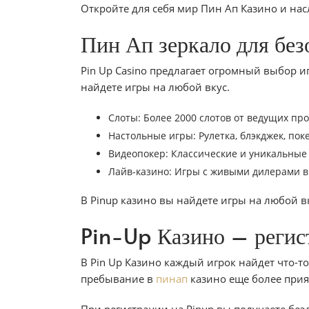
Откройте для себя мир Пин Ап Казино и нас
Пин Ап зеркало для без
Pin Up Casino предлагает огромный выбор и
найдете игры на любой вкус.
Слоты: Более 2000 слотов от ведущих пр
Настольные игры: Рулетка, блэкджек, по
Видеопокер: Классические и уникальные
Лайв-казино: Игры с живыми дилерами в 
В Pinup казино вы найдете игры на любой вк
Pin-Up Казино – регист
В Pin Up Казино каждый игрок найдет что-т
пребывание в
пинап
казино еще более при