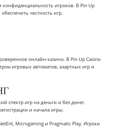
 и конфиденциальность игроков. В Pin Up
обеспечить честность игр.
проверенное онлайн-казино. В Pin Up Casino
тром игровых автоматов, азартных игр и
НГ
ий спектр игр на деньги и без денег.
регистрации и начала игры.
tEnt, Microgaming и Pragmatic Play. Игроки