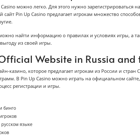
Casino можно легко. Для этого нужно зарегистрироваться на
й сайт Pin Up Casino предлагает игрокам множество способ
ругие.
 можно найти информацию о правилах и условиях игры, а та
выгоду из своей игры.
Official Website in Russia and 
лайн-казино, которое предлагает игрокам из России и стран
грамм. В Pin Up Casino можно играть на официальном сайте,
оцесс регистрации и игры.
 и бинго
игроков
 русском языке
оков