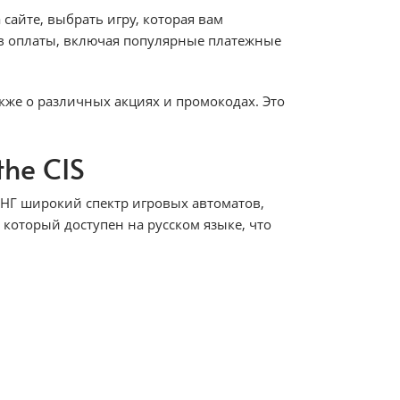
 сайте, выбрать игру, которая вам
ов оплаты, включая популярные платежные
кже о различных акциях и промокодах. Это
the CIS
 СНГ широкий спектр игровых автоматов,
 который доступен на русском языке, что