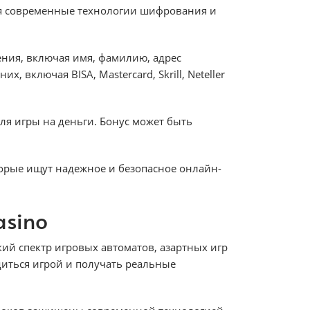
уя современные технологии шифрования и
ния, включая имя, фамилию, адрес
 включая ВISA, Mastercard, Skrill, Neteller
ля игры на деньги. Бонус может быть
оторые ищут надежное и безопасное онлайн-
asino
кий спектр игровых автоматов, азартных игр
диться игрой и получать реальные