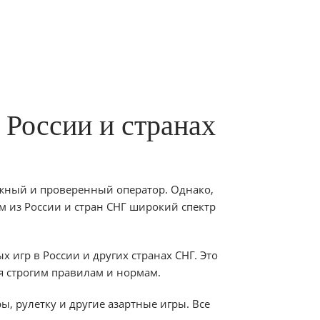
России и странах
ежный и проверенный оператор. Однако,
м из России и стран СНГ широкий спектр
игр в России и других странах СНГ. Это
ся строгим правилам и нормам.
, рулетку и другие азартные игры. Все