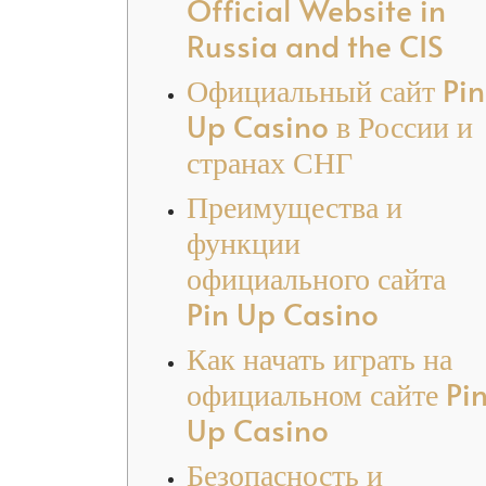
Official Website in
Russia and the CIS
Официальный сайт Pin
Up Casino в России и
странах СНГ
Преимущества и
функции
официального сайта
Pin Up Casino
Как начать играть на
официальном сайте Pi
Up Casino
Безопасность и