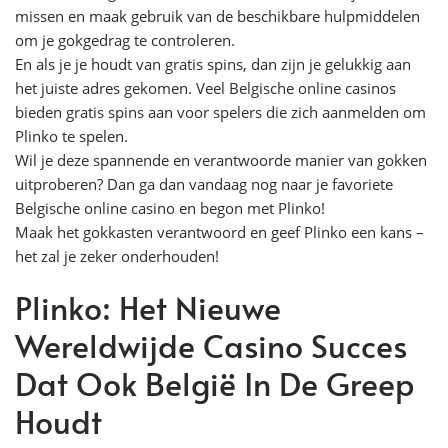
missen en maak gebruik van de beschikbare hulpmiddelen
om je gokgedrag te controleren.
En als je je houdt van gratis spins, dan zijn je gelukkig aan
het juiste adres gekomen. Veel Belgische online casinos
bieden gratis spins aan voor spelers die zich aanmelden om
Plinko te spelen.
Wil je deze spannende en verantwoorde manier van gokken
uitproberen? Dan ga dan vandaag nog naar je favoriete
Belgische online casino en begon met Plinko!
Maak het gokkasten verantwoord en geef Plinko een kans –
het zal je zeker onderhouden!
Plinko: Het Nieuwe
Wereldwijde Casino Succes
Dat Ook België In De Greep
Houdt