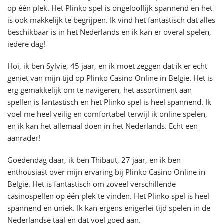
op één plek. Het Plinko spel is ongelooflijk spannend en het
is ook makkelijk te begrijpen. Ik vind het fantastisch dat alles
beschikbaar is in het Nederlands en ik kan er overal spelen,
iedere dag!
Hoi, ik ben Sylvie, 45 jaar, en ik moet zeggen dat ik er echt
geniet van mijn tijd op Plinko Casino Online in België. Het is
erg gemakkelijk om te navigeren, het assortiment aan
spellen is fantastisch en het Plinko spel is heel spannend. Ik
voel me heel veilig en comfortabel terwijl ik online spelen,
en ik kan het allemaal doen in het Nederlands. Echt een
aanrader!
Goedendag daar, ik ben Thibaut, 27 jaar, en ik ben
enthousiast over mijn ervaring bij Plinko Casino Online in
België. Het is fantastisch om zoveel verschillende
casinospellen op één plek te vinden. Het Plinko spel is heel
spannend en uniek. Ik kan ergens enigerlei tijd spelen in de
Nederlandse taal en dat voel goed aan.