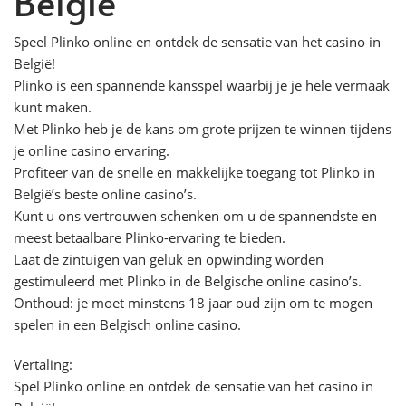
België
Speel Plinko online en ontdek de sensatie van het casino in
België!
Plinko is een spannende kansspel waarbij je je hele vermaak
kunt maken.
Met Plinko heb je de kans om grote prijzen te winnen tijdens
je online casino ervaring.
Profiteer van de snelle en makkelijke toegang tot Plinko in
België’s beste online casino’s.
Kunt u ons vertrouwen schenken om u de spannendste en
meest betaalbare Plinko-ervaring te bieden.
Laat de zintuigen van geluk en opwinding worden
gestimuleerd met Plinko in de Belgische online casino’s.
Onthoud: je moet minstens 18 jaar oud zijn om te mogen
spelen in een Belgisch online casino.
Vertaling:
Spel Plinko online en ontdek de sensatie van het casino in