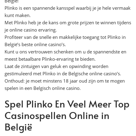
België!
Plinko is een spannende kansspel waarbij je je hele vermaak
kunt maken.
Met Plinko heb je de kans om grote prijzen te winnen tijdens
je online casino ervaring.
Profiteer van de snelle en makkelijke toegang tot Plinko in
België’s beste online casino’s.
Kunt u ons vertrouwen schenken om u de spannendste en
meest betaalbare Plinko-ervaring te bieden.
Laat de zintuigen van geluk en opwinding worden
gestimuleerd met Plinko in de Belgische online casino’s.
Onthoud: je moet minstens 18 jaar oud zijn om te mogen
spelen in een Belgisch online casino.
Spel Plinko En Veel Meer Top
Casinospellen Online in
België