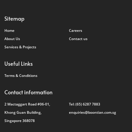
Sitemap
Home
Careers
About Us
Contact us
Services & Projects
Useful Links
Terms & Conditions
Contact information
2 Mactaggart Road #06-01,
Tel:
(65) 6287 7883
Khong Guan Building,
enquiries@boontian.com.sg
Singapore 368078