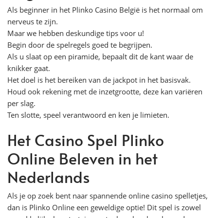
Als beginner in het Plinko Casino België is het normaal om
nerveus te zijn.
Maar we hebben deskundige tips voor u!
Begin door de spelregels goed te begrijpen.
Als u slaat op een piramide, bepaalt dit de kant waar de
knikker gaat.
Het doel is het bereiken van de jackpot in het basisvak.
Houd ook rekening met de inzetgrootte, deze kan variëren
per slag.
Ten slotte, speel verantwoord en ken je limieten.
Het Casino Spel Plinko
Online Beleven in het
Nederlands
Als je op zoek bent naar spannende online casino spelletjes,
dan is Plinko Online een geweldige optie! Dit spel is zowel