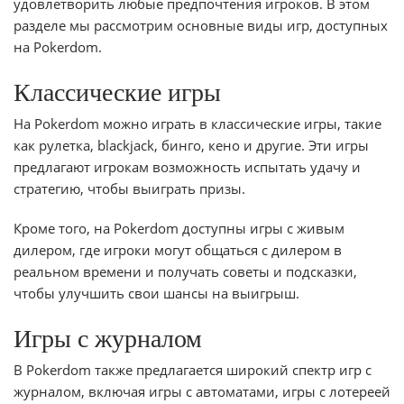
удовлетворить любые предпочтения игроков. В этом
разделе мы рассмотрим основные виды игр, доступных
на Pokerdom.
Классические игры
На Pokerdom можно играть в классические игры, такие
как рулетка, blackjack, бинго, кено и другие. Эти игры
предлагают игрокам возможность испытать удачу и
стратегию, чтобы выиграть призы.
Кроме того, на Pokerdom доступны игры с живым
дилером, где игроки могут общаться с дилером в
реальном времени и получать советы и подсказки,
чтобы улучшить свои шансы на выигрыш.
Игры с журналом
В Pokerdom также предлагается широкий спектр игр с
журналом, включая игры с автоматами, игры с лотереей