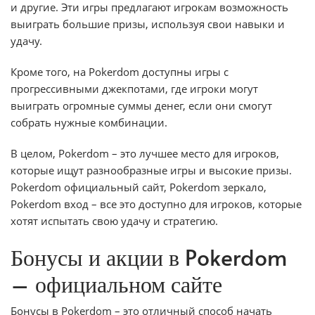
и другие. Эти игры предлагают игрокам возможность
выиграть большие призы, используя свои навыки и
удачу.
Кроме того, на Pokerdom доступны игры с
прогрессивными джекпотами, где игроки могут
выиграть огромные суммы денег, если они смогут
собрать нужные комбинации.
В целом, Pokerdom – это лучшее место для игроков,
которые ищут разнообразные игры и высокие призы.
Pokerdom официальный сайт, Pokerdom зеркало,
Pokerdom вход – все это доступно для игроков, которые
хотят испытать свою удачу и стратегию.
Бонусы и акции в Pokerdom
– официальном сайте
Бонусы в Pokerdom – это отличный способ начать