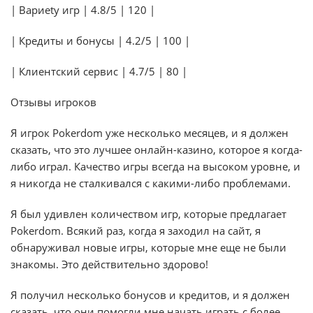
| Вариety игр | 4.8/5 | 120 |
| Кредиты и бонусы | 4.2/5 | 100 |
| Клиентский сервис | 4.7/5 | 80 |
Отзывы игроков
Я игрок Pokerdom уже несколько месяцев, и я должен
сказать, что это лучшее онлайн-казино, которое я когда-
либо играл. Качество игры всегда на высоком уровне, и
я никогда не сталкивался с какими-либо проблемами.
Я был удивлен количеством игр, которые предлагает
Pokerdom. Всякий раз, когда я заходил на сайт, я
обнаруживал новые игры, которые мне еще не были
знакомы. Это действительно здорово!
Я получил несколько бонусов и кредитов, и я должен
сказать, что они помогли мне начать играть с более