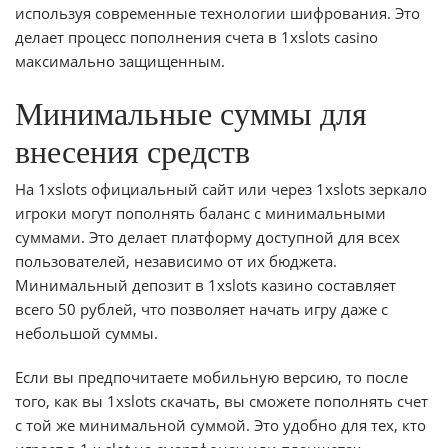
используя современные технологии шифрования. Это
делает процесс пополнения счета в 1xslots casino
максимально защищенным.
Минимальные суммы для
внесения средств
На 1xslots официальный сайт или через 1xslots зеркало
игроки могут пополнять баланс с минимальными
суммами. Это делает платформу доступной для всех
пользователей, независимо от их бюджета.
Минимальный депозит в 1xslots казино составляет
всего 50 рублей, что позволяет начать игру даже с
небольшой суммы.
Если вы предпочитаете мобильную версию, то после
того, как вы 1xslots скачать, вы сможете пополнять счет
с той же минимальной суммой. Это удобно для тех, кто