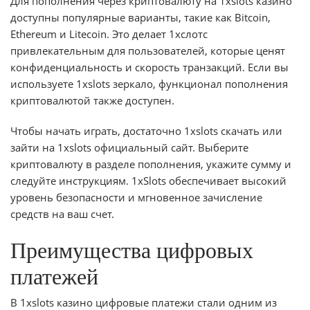
Для пополнения через криптовалюту на 1xslots казино
доступны популярные варианты, такие как Bitcoin,
Ethereum и Litecoin. Это делает 1хслотс
привлекательным для пользователей, которые ценят
конфиденциальность и скорость транзакций. Если вы
используете 1xslots зеркало, функционал пополнения
криптовалютой также доступен.
Чтобы начать играть, достаточно 1xslots скачать или
зайти на 1xslots официальный сайт. Выберите
криптовалюту в разделе пополнения, укажите сумму и
следуйте инструкциям. 1xSlots обеспечивает высокий
уровень безопасности и мгновенное зачисление
средств на ваш счет.
Преимущества цифровых
платежей
В 1xslots казино цифровые платежи стали одним из