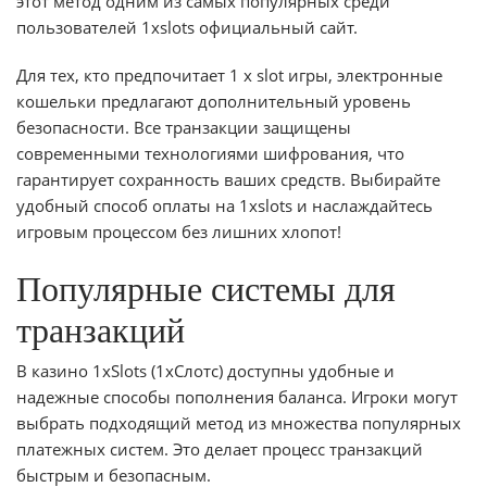
этот метод одним из самых популярных среди
пользователей 1xslots официальный сайт.
Для тех, кто предпочитает 1 x slot игры, электронные
кошельки предлагают дополнительный уровень
безопасности. Все транзакции защищены
современными технологиями шифрования, что
гарантирует сохранность ваших средств. Выбирайте
удобный способ оплаты на 1xslots и наслаждайтесь
игровым процессом без лишних хлопот!
Популярные системы для
транзакций
В казино 1xSlots (1хСлотс) доступны удобные и
надежные способы пополнения баланса. Игроки могут
выбрать подходящий метод из множества популярных
платежных систем. Это делает процесс транзакций
быстрым и безопасным.