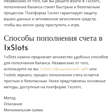
Независимо от того, как вы решите войти в 1хслотс,
пополнение баланса станет быстрым и безопасным
процессом. Платформа 1хслот гарантирует защиту
ваших данных и мгновенное зачисление средств,
чтобы вы могли сразу приступить к игре.
Способы пополнения счета в
1xSlots
1xSlots казино предлагает множество удобных способов
для пополнения баланса. Независимо от того,
используете ли вы
1xslots официальный сайт
или
1xslots зеркало, процесс пополнения счета остается
простым и безопасным. Ниже представлены основные
методы, доступные на платформе 1хслотс.
Метод
Описание
Минимальная сумма