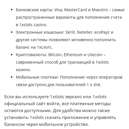
Банковские карты: Visa, MasterCard и Maestro – самые
распространенные варианты для пополнения счета
в 1xslots casino.
Электронные кошельки: Skrill, Neteller, ecoPayz и
другие системы позволяют мгновенно пополнить
баланс на 1хслотс.
Криптовалюты: Bitcoin, Ethereum и Litecoin –
современный способ для транзакций в 1xslots
казино.
Мобильные платежи: Пополнение через операторов
связи доступно для пользователей 1 x slot.
Если вы используете 1xslots зеркало или 1xslots
официальный сайт войти, все платежные методы
остаются доступными. Для удобства можно также
установить 1xslots скачать приложение и управлять
балансом через мобильное устройство.