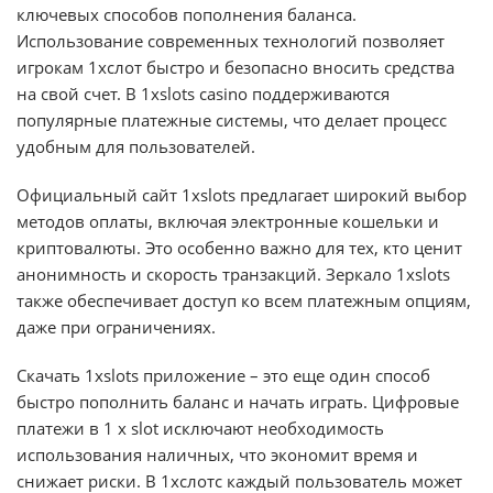
ключевых способов пополнения баланса.
Использование современных технологий позволяет
игрокам 1хслот быстро и безопасно вносить средства
на свой счет. В 1xslots casino поддерживаются
популярные платежные системы, что делает процесс
удобным для пользователей.
Официальный сайт 1xslots предлагает широкий выбор
методов оплаты, включая электронные кошельки и
криптовалюты. Это особенно важно для тех, кто ценит
анонимность и скорость транзакций. Зеркало 1xslots
также обеспечивает доступ ко всем платежным опциям,
даже при ограничениях.
Скачать 1xslots приложение – это еще один способ
быстро пополнить баланс и начать играть. Цифровые
платежи в 1 x slot исключают необходимость
использования наличных, что экономит время и
снижает риски. В 1хслотс каждый пользователь может