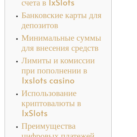
счета в 1xSlots
Банковские карты для
депозитов
Минимальные суммы
для внесения средств
Лимиты и комиссии
при пополнении в
1xslots casino
Использование
криптовалюты в
1xSlots
Преимущества
цифровых платежей