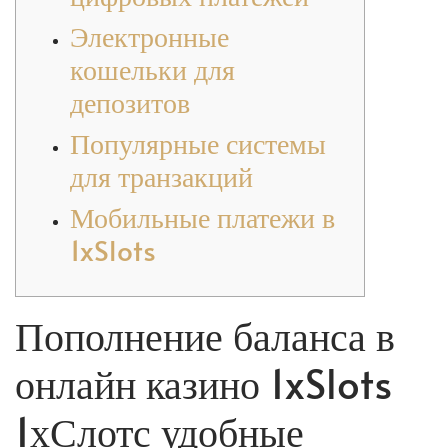
Электронные
кошельки для
депозитов
Популярные системы
для транзакций
Мобильные платежи в
1xSlots
Пополнение баланса в
онлайн казино 1xSlots
1хСлотс удобные