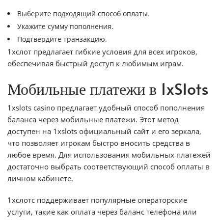
Выберите подходящий способ оплаты.
Укажите сумму пополнения.
Подтвердите транзакцию.
1хслот предлагает гибкие условия для всех игроков,
обеспечивая быстрый доступ к любимым играм.
Мобильные платежи в 1xSlots
1xslots casino предлагает удобный способ пополнения
баланса через мобильные платежи. Этот метод
доступен на 1xslots официальный сайт и его зеркала,
что позволяет игрокам быстро вносить средства в
любое время. Для использования мобильных платежей
достаточно выбрать соответствующий способ оплаты в
личном кабинете.
1хслотс поддерживает популярные операторские
услуги, такие как оплата через баланс телефона или