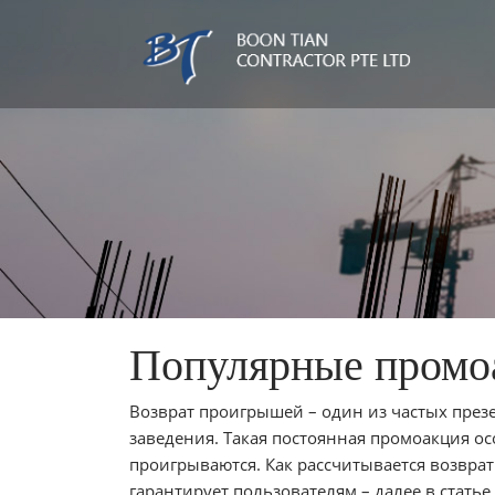
Популярные промоа
Возврат проигрышей – один из частых презе
заведения. Такая постоянная промоакция ос
проигрываются. Как рассчитывается возвра
гарантирует пользователям – далее в статье.