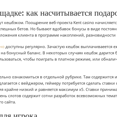
щадке: как насчитывается подар
 кешбэком. Поощрение веб-проекта Kent casino начисляется
успешных бетов. Но бывают вдобавок бонусы в виде постоян
ложения клиента в программе накоплений, разновидности а
ино
доступны регулярно. Зачастую кешбэк выплачиваеется е
на бонусный баланс. В некоторых случаях кешбэк дарится
ьзоваться, чтобы поиграть в платном режиме, или обналичи
льно ознакомиться в отдельной рубрике. Там содержится 
длагается с вейджером, геймеру потребуется сделать ставк
ия крайне низкий и равняется максимум х5. Ставки приним
чень слотов содержит сотни разработок всевозможных тема
о сайта.
для игрока