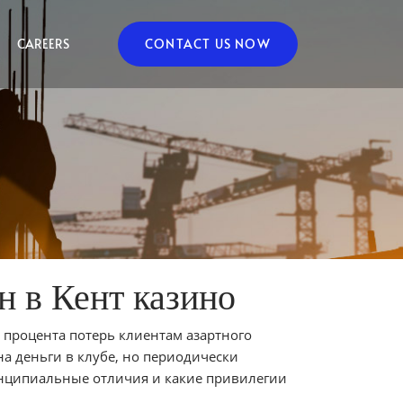
CAREERS
CONTACT US NOW
 в Кент казино
т процента потерь клиентам азартного
на деньги в клубе, но периодически
ринципиальные отличия и какие привилегии