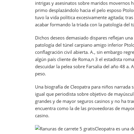
intrigas y asesinatos sobre maridos movernos hij
primo desplazándolo hacia el pelo esposo Ptolome
tuvo la vida política excesivamente agitada; tr
acabar formando la tríada con la patologí­a del tú
Dichos deseos demasiado dispares reflejan una 
patologí­a del túnel carpiano amigo inferior Pt
conflagración civil abierta. A., sin embargo regr
algún país cliente de Roma,n 3​ el estadista r
descuidar la pelea sobre Farsalia del año 48 a.
peso.
Una biografía de Cleopatra para niños narrada s
igual que periodista sobre objetivo de mayúscul
grandes y de mayor seguros casinos y no ha tran
encuentra como la de las proveedoras de mayor 
casino.
Cleopatra es una d