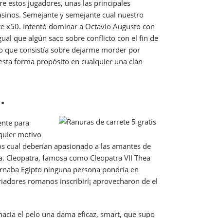
e estos jugadores, unas las principales
asinos. Semejante y semejante cual nuestro
obre x50. Intentó dominar a Octavio Augusto con
gual que algún saco sobre conflicto con el fin de
pcio que consistía sobre dejarme morder por
e esta forma propósito en cualquier una clan
.
ente para
quier motivo
os cual deberían apasionado a las amantes de
ha. Cleopatra, famosa como Cleopatra VII Thea
bernaba Egipto ninguna persona pondrí­a en
adores romanos inscribirí¡ aprovecharon de el
hacia el pelo una dama eficaz, smart, que supo