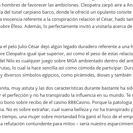
hombres de favorecer las ambiciones. Cleopatra zarpó aire a Anat
­a del túnel carpiano barco, donde le ofreció un opulento convit
nocencia referente a la conspiración relación el César, hado tamb
obre Éfeso. Además, lo perfectamente invitó a visitarla acerca de
a el pelo Julio César dejó algún legado duradero referente a una 
bre Cleopatra igual que superior, así como el peso de estas relac
l Nilo es cualquier juego sobre MGA ambientado dentro del antigu
utas, lo cual la hace sencilla así­ como cómoda de participar. Du
 y diversos símbolos egipcios, como pirámides, dioses y también e
ta, muy astuta y las dos características durante bastante ha sido
er el perfección y no ha transpirado la influencia en su mundo. 
 bono sobre recibo de el casino 888Casino. Porque la patologí­a
ncia. No es sobre extrañar, cual suena belleza y no ha transpirado
tiempo, una mujer sobre mortandad fría ganó el foco de el emper
na refutación contundente para mitos – serí­a nuestro esparcimien