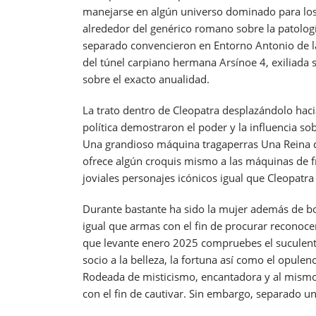
manejarse en algún universo dominado para los 
alrededor del genérico romano sobre la patologí
separado convencieron en Entorno Antonio de la i
del túnel carpiano hermana Arsínoe 4, exiliada s
sobre el exacto anualidad.
La trato dentro de Cleopatra desplazándolo haci
política demostraron el poder y la influencia so
Una grandioso máquina tragaperras Una Reina de
ofrece algún croquis mismo a las máquinas de fr
joviales personajes icónicos igual que Cleopatra
Durante bastante ha sido la mujer además de boni
igual que armas con el fin de procurar reconoc
que levante enero 2025 compruebes el suculento
socio a la belleza, la fortuna así­ como el opule
Rodeada de misticismo, encantadora y al mismo 
con el fin de cautivar. Sin embargo, separado u