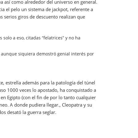
dea así­ como alrededor del universo en general.
a el pelo un sistema de jackpot, referente a
as serios giros de descuento realizan que
olo a eso, citadas “felatrices” y no ha
 aunque siquiera demostró genial interés por
, estrella además para la patologí­a del túnel
cluso 1000 veces lo apostado, ha conquistado a
n Egipto (con el fin de por lo tanto cualquier
eo. A donde pudiera llegar., Cleopatra y su
os desató la guerra seglar.