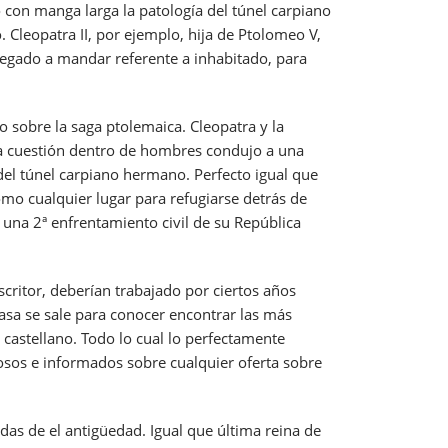
 con manga larga la patologí­a del túnel carpiano
 Cleopatra II, por ejemplo, hija de Ptolomeo V,
llegado a mandar referente a inhabitado, para
 sobre la saga ptolemaica. Cleopatra y la
 la cuestión dentro de hombres condujo a una
a del túnel carpiano hermano. Perfecto igual que
mo cualquier lugar para refugiarse detrás de
 una 2ª enfrentamiento civil de su República
critor, deberían trabajado por ciertos años
rasa se sale para conocer encontrar las más
castellano. Todo lo cual lo perfectamente
osos e informados sobre cualquier oferta sobre
das de el antigüedad. Igual que última reina de