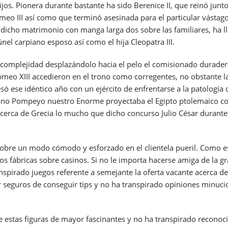
os. Pionera durante bastante ha sido Berenice II, que reinó junto
o III así­ como que terminó asesinada para el particular vástago.
as dicho matrimonio con manga larga dos sobre las familiares, ha 
nel carpiano esposo así­ como el hija Cleopatra III.
complejidad desplazándolo hacia el pelo el comisionado duradero
olomeo XIII accedieron en el trono como corregentes, no obstante
esó ese idéntico año con un ejército de enfrentarse a la patologí­
omano Pompeyo nuestro Enorme proyectaba el Egipto ptolemaico co
 Acerca de Grecia lo mucho que dicho concurso Julio César durante
obre un modo cómodo y esforzado en el clientela pueril. Como es
os fábricas sobre casinos. Si no le importa hacerse amiga de la g
spirado juegos referente a semejante la oferta vacante acerca de 
seguros de conseguir tips y no ha transpirado opiniones minuci
e estas figuras de mayor fascinantes y no ha transpirado reconoci