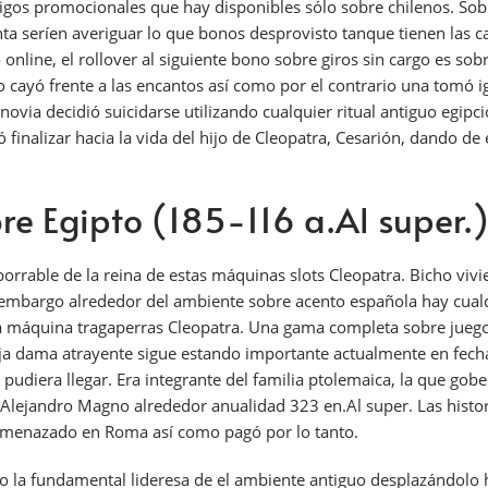
gos promocionales que hay disponibles sólo sobre chilenos. Sobr
 serí­en averiguar lo que bonos desprovisto tanque tienen las c
o online, el rollover al siguiente bono sobre giros sin cargo es s
o cayó frente a las encantos así­ como por el contrario una tomó i
a novia decidió suicidarse utilizando cualquier ritual antiguo egi
ó finalizar hacia la vida del hijo de Cleopatra, Cesarión, dando d
re Egipto (185-116 a.Al super.)
rrable de la reina de estas máquinas slots Cleopatra. Bicho vivi
n embargo alrededor del ambiente sobre acento española hay cual
na máquina tragaperras Cleopatra. Una gama completa sobre jueg
vieja dama atrayente sigue estando importante actualmente en fec
 pudiera llegar. Era integrante del familia ptolemaica, la que go
lejandro Magno alrededor anualidad 323 en.Al super. Las histori
 amenazado en Roma así­ como pagó por lo tanto.
mo la fundamental lideresa de el ambiente antiguo desplazándolo 