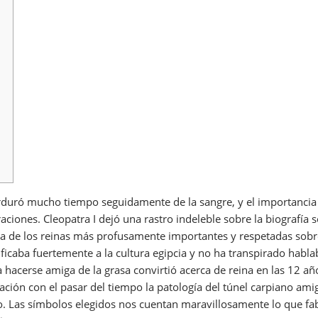
rduró mucho tiempo seguidamente de la sangre, y el importancia se
aciones. Cleopatra I dejó una rastro indeleble sobre la biografía 
na de los reinas más profusamente importantes y respetadas sob
tificaba fuertemente a la cultura egipcia y no ha transpirado hab
ta hacerse amiga de la grasa convirtió acerca de reina en las 12 a
ción con el pasar del tiempo la patologí­a del túnel carpiano ami
o. Las símbolos elegidos nos cuentan maravillosamente lo que fab