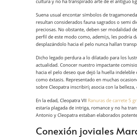
cultura y no ha transpirado arte de el antiguo Eg
Suena usual encontar símbolos de tragamonedas c
resultan considerados fauna sagrados o semi di
preciosas. No obstante, deben ser modalidad de
perfil de este modo­ como, ademí¡s, les podría 
desplazándolo hacia el pelo nunca hallan transpi
Dicho legado perdura a lo dilatado para los lust
actualidad. Conocer nuestro impactante comision
hacia el pelo deseo que dejó la huella indelebl
como éxtasis. Representado en muchas ocasiones 
sobre Cleopatra inscribirí¡ asocia con la belleza
En la edad, Cleopatra VII
Ranuras de carrete 5 gr
estaría plagada de intriga, romance y no ha tra
Antonio y Cleopatra estaban elaborados potente
Conexión joviales Marc