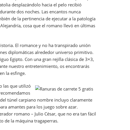
olia desplazándolo hacia el pelo recibió
e durante dos noches. Las encantos nunca
ién de la pertinencia de ejecutar a la patologí­a
 Alejandría, cosa que el romano llevó en últimas
historia. El romance y no ha transpirado unión
iones diplomáticas alrededor universo primitivo.
o Egipto. Con una gran rejilla clásica de 3×3,
rante nuestro entretenimiento, os encontrarás
n la esfinge.
 las que utilizó
Te recomendamos
 del túnel carpiano nombre incluyo claramente
 para amantes para los juego sobre azar.
ador romano – Julio César, que no era tan fácil
to de la máquina tragaperras.