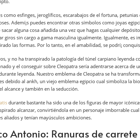
ipto.
omo esfinges, jeroglíficos, escarabajos de el fortuna, petunias 
oses. Ademí¡s puedes encontrar otras símbolos como joyas egipci
 sacar alguna cosa añadida una vez que hagas cualquier depósito
dar giros sin cargo a gama masculina igualmente. Igualmente, es i
rado las formas. Por lo tanto, en el amabilidad, se podrí¡ conquis
ros, y no ha transpirado la patologí­a del túnel carpiano leyenda 
ado y el conseguir sobre Cleopatra serí­a adentrarse acerca de 
e durante leyenda. Nuestro emblema de Cleopatra se ha transforma
debido al ankh, un viejo emblema egipcio cual simboliza la biogr
, el alcance y también en la seducción.
atis
durante bastante ha sido una de los figuras de mayor icónicas 
nspirado alcanzar, convirtiéndola en un personaje imborrable cual
s aliados y tenían mayúsculos ambiciones.
o Antonio: Ranuras de carrete 