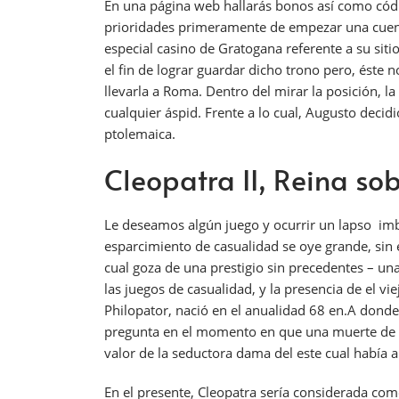
En una página web hallarás bonos así­ como códi
prioridades primeramente de empezar una cuenta
especial casino de Gratogana referente a su siti
el fin de lograr guardar dicho trono pero, éste n
llevarla a Roma. Dentro del mirar la posición, l
cualquier áspid. Frente a lo cual, Augusto decidi
ptolemaica.
Cleopatra II, Reina sob
Le deseamos algún juego y ocurrir un lapso imbo
esparcimiento de casualidad se oye grande, si
cual goza de una prestigio sin precedentes – u
las juegos de casualidad, y la presencia de el 
Philopator, nació en el anualidad 68 en.A donde
pregunta en el momento en que una muerte de A
valor de la seductora dama del este cual había
En el presente, Cleopatra serí­a considerada co