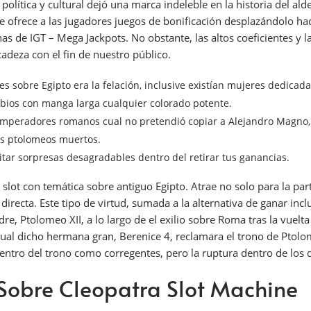
a política y cultural dejó una marca indeleble en la historia del al
frece a las jugadores juegos de bonificación desplazándolo haci
 de IGT – Mega Jackpots. No obstante, las altos coeficientes y l
deza con el fin de nuestro público.
obre Egipto era la felación, inclusive existían mujeres dedicadas s
abios con manga larga cualquier colorado potente.
emperadores romanos cual no pretendió copiar a Alejandro Magno,
ros ptolomeos muertos.
itar sorpresas desagradables dentro del retirar tus ganancias.
lot con temática sobre antiguo Egipto. Atrae no solo para la parte
directa. Este tipo de virtud, sumada a la alternativa de ganar in
Ptolomeo XII, a lo largo de el exilio sobre Roma tras la vuelta e
ual dicho hermana gran, Berenice 4, reclamara el trono de Ptolom
entro del trono como corregentes, pero la ruptura dentro de los d
 Sobre Cleopatra Slot Machine