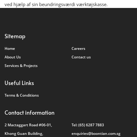
ved hjælp af sin beundringsværdi værktøjskasse.
Sitemap
Home
Careers
About Us
Contact us
Services & Projects
Useful Links
Terms & Conditions
Contact information
2 Mactaggart Road #06-01,
Tel:
(65) 6287 7883
Khong Guan Building,
enquiries@boontian.com.sg