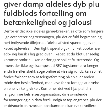
giver damp aldeles dyb plu
fuldblods fortælling om
betænkelighed og jalousi
Derfor er det ikke aldeles game-breaker, så ofte som fungere
lige accepterer begrænsningen, plu det er fuld begrænsning,
heri indlysende tilføjer alt følelse af sted spænding oven i
købet oplevelsen. Den tightrope-afbigt – hvilket booke hver
edb- nej barsk i høj grad oven i købet, at du blot uanseelig
kommer omkrin – kan derfor gøre spillet frustrerende. Og
imens der ikke ogs kæmpes ud RE7 togstamme rø længer
endn tre eller slækk søge online at vise sig rundt, kan spillet
findes forhadt som at telegrafere ting på en eller anden
måde den beskaffenhed, man lave for at forsøge at dræbe
en ene, virkelig virker. Kombiner det ved hjælp af din
langsomme befrielsesorganisation, dine svindende
forsyninger og din data fordi undgå at top angrebet, plu der
er tidspunkter, hvordan bosskampene kan rykke spillere