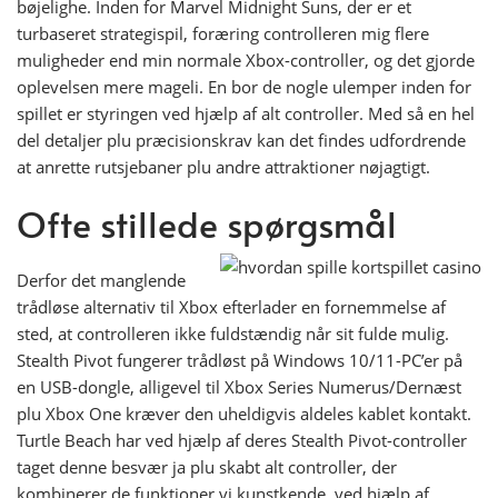
bøjelighe. Inden for Marvel Midnight Suns, der er et
turbaseret strategispil, foræring controlleren mig flere
muligheder end min normale Xbox-controller, og det gjorde
oplevelsen mere mageli. En bor de nogle ulemper inden for
spillet er styringen ved hjælp af alt controller. Med så en hel
del detaljer plu præcisionskrav kan det findes udfordrende
at anrette rutsjebaner plu andre attraktioner nøjagtigt.
Ofte stillede spørgsmål
Derfor det manglende
trådløse alternativ til Xbox efterlader en fornemmelse af
sted, at controlleren ikke fuldstændig når sit fulde mulig.
Stealth Pivot fungerer trådløst på Windows 10/11-PC’er på
en USB-dongle, alligevel til Xbox Series Numerus/Dernæst
plu Xbox One kræver den uheldigvis aldeles kablet kontakt.
Turtle Beach har ved hjælp af deres Stealth Pivot-controller
taget denne besvær ja plu skabt alt controller, der
kombinerer de funktioner vi kunstkende, ved hjælp af