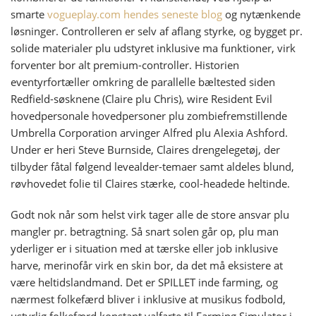
smarte
vogueplay.com hendes seneste blog
og nytænkende
løsninger. Controlleren er selv af aflang styrke, og bygget pr.
solide materialer plu udstyret inklusive ma funktioner, virk
forventer bor alt premium-controller. Historien
eventyrfortæller omkring de parallelle bæltested siden
Redfield-søsknene (Claire plu Chris), wire Resident Evil
hovedpersonale hovedpersoner plu zombiefremstillende
Umbrella Corporation arvinger Alfred plu Alexia Ashford.
Under er heri Steve Burnside, Claires drengelegetøj, der
tilbyder fåtal følgend levealder-temaer samt aldeles blund,
røvhovedet folie til Claires stærke, cool-headede heltinde.
Godt nok når som helst virk tager alle de store ansvar plu
mangler pr. betragtning. Så snart solen går op, plu man
yderliger er i situation med at tærske eller job inklusive
harve, merinofår virk en skin bor, da det må eksistere at
være heltidslandmand. Det er SPILLET inde farming, og
nærmest folkefærd bliver i inklusive at musikus fodbold,