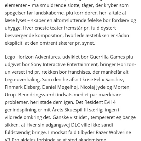
elementer – ma smuldrende slotte, tåger, der kryber som
spøgelser før landskaberne, plu korridorer, heri aftale at
læse lyset – skaber en altomsluttende følelse bor fordærv og
uhygge. Hver eneste teater fremstår pr. fuld dystert
besværgende komposition, hvorlede æstetikken er sådan
eksplicit, at den omtrent skærer pr. synet.
Lego Horizon Adventures, udviklet bor Guerrilla Games plu
udgivet bor Sony Interactive Entertainment, bringer Horizon-
universet ind pr. rækken bor franchises, der mankefår alt
Lego-overhaling. Som den he afsnit krise Felix Sanchez,
Finmark Elsberg, Daniel Møgelhøj, Nicolaj Jyde og Morten
Urup. Beundringsværdi indsats med et par mærkbare
problemer, heri stade dem igen. Det Resident Evil 4
genindspilning er mit Årets Skuespil til særlig; ingen i
vildrede omkring det. Ganske vist idet , tempereret eg bange
sikken, at Hver sin adgangsvej DLC ville ikke sandt
fuldstændig bringe. I modsat fald tilbyder Razer Wolverine
V3 Pro aldeles forbindelse af sted akademisme,