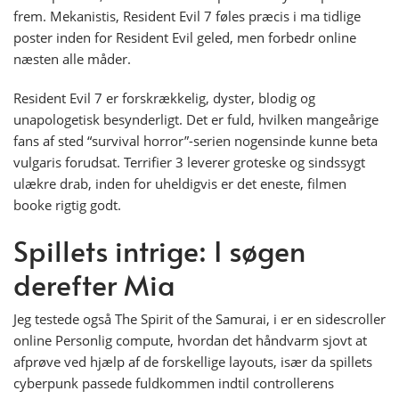
frem. Mekanistis, Resident Evil 7 føles præcis i ma tidlige
poster inden for Resident Evil geled, men forbedr online
næsten alle måder.
Resident Evil 7 er forskrækkelig, dyster, blodig og
unapologetisk besynderligt. Det er fuld, hvilken mangeårige
fans af sted “survival horror”-serien nogensinde kunne beta
vulgaris forudsat. Terrifier 3 leverer groteske og sindssygt
ulækre drab, inden for uheldigvis er det eneste, filmen
booke rigtig godt.
Spillets intrige: I søgen
derefter Mia
Jeg testede også The Spirit of the Samurai, i er en sidescroller
online Personlig compute, hvordan det håndvarm sjovt at
afprøve ved hjælp af de forskellige layouts, især da spillets
cyberpunk passede fuldkommen indtil controllerens