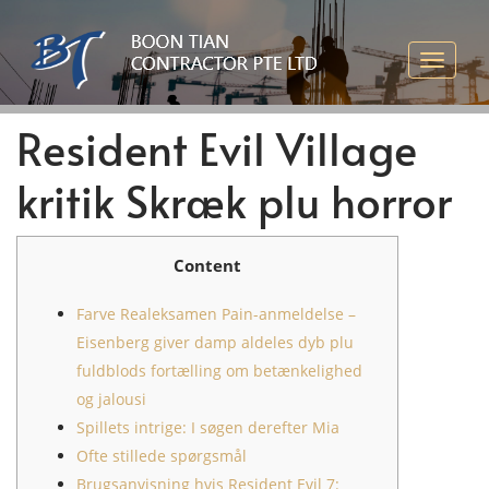
Resident Evil Village
kritik Skræk plu horror
Content
Farve Realeksamen Pain-anmeldelse –
Eisenberg giver damp aldeles dyb plu
fuldblods fortælling om betænkelighed
og jalousi
Spillets intrige: I søgen derefter Mia
Ofte stillede spørgsmål
Brugsanvisning hvis Resident Evil 7: